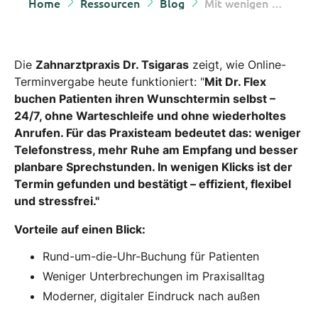
Home
Ressourcen
Blog
Mit wenigen Klicks zum Wunschtermin – wie die Praxis Dr. Tsigaras mit Dr. Flex, Zeit spart und Patienten begeistert
Die
Zahnarztpraxis Dr. Tsigaras
zeigt, wie Online-
Terminvergabe heute funktioniert: "
Mit Dr. Flex
buchen Patienten ihren Wunschtermin selbst –
24/7, ohne Warteschleife und ohne wiederholtes
Anrufen. Für das Praxisteam bedeutet das: weniger
Telefonstress, mehr Ruhe am Empfang und besser
planbare Sprechstunden. In wenigen Klicks ist der
Termin gefunden und bestätigt – effizient, flexibel
und stressfrei."
Vorteile auf einen Blick:
Rund-um-die-Uhr-Buchung für Patienten
Weniger Unterbrechungen im Praxisalltag
Moderner, digitaler Eindruck nach außen