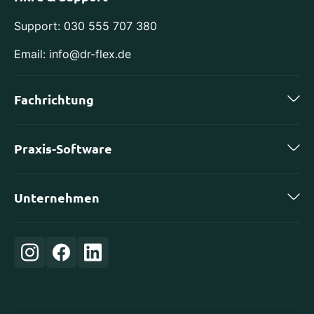
Support: 030 555 707 380
Email: info@dr-flex.de
Fachrichtung
Zahnmedizin
Praxis-Software
Kieferorthopädie
charly by solutio
Implantologie
Unternehmen
DS-Win von Dampsoft
Oralchirurgie
Karriere
ivoris von Computer konkret
Orthopädie
Login
Evident
Frauenheilkunde
Über uns
CGM Z1
Allgemeinmedizin
Partner