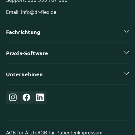
Support: 030 555 707 380
Email: info@dr-flex.de
Fachrichtung
Zahnmedizin
Praxis-Software
Kieferorthopädie
charly by solutio
Implantologie
Unternehmen
DS-Win von Dampsoft
Oralchirurgie
Karriere
ivoris von Computer konkret
Orthopädie
Login
Evident
Frauenheilkunde
Über uns
CGM Z1
Allgemeinmedizin
Partner
CGM PRAXISTIMER
AGB für Ärzte
AGB für Patienten
Impressum