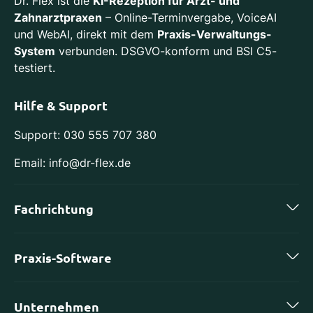
Dr. Flex ist die
KI-Rezeption für Arzt- und
Zahnarztpraxen
– Online-Terminvergabe, VoiceAI
und WebAI, direkt mit dem
Praxis-Verwaltungs-
System
verbunden. DSGVO-konform und BSI C5-
testiert.
Hilfe & Support
Support: 030 555 707 380
Email: info@dr-flex.de
Fachrichtung
Zahnmedizin
Praxis-Software
Kieferorthopädie
charly by solutio
Implantologie
Unternehmen