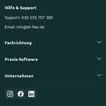
Hilfe & Support
Support: 030 555 707 380
Email: info@dr-flex.de
Fachrichtung
Zahnmedizin
Praxis-Software
Kieferorthopädie
charly by solutio
Implantologie
Unternehmen
DS-Win von Dampsoft
Oralchirurgie
Karriere
ivoris von Computer konkret
Orthopädie
Login
Evident
Frauenheilkunde
Über uns