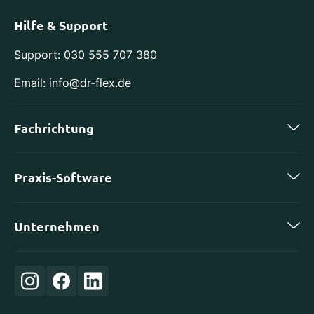
Hilfe & Support
Support: 030 555 707 380
Email: info@dr-flex.de
Fachrichtung
Zahnmedizin
Praxis-Software
Kieferorthopädie
charly by solutio
Implantologie
Unternehmen
DS-Win von Dampsoft
Oralchirurgie
Karriere
ivoris von Computer konkret
Orthopädie
Login
Evident
Frauenheilkunde
Über uns