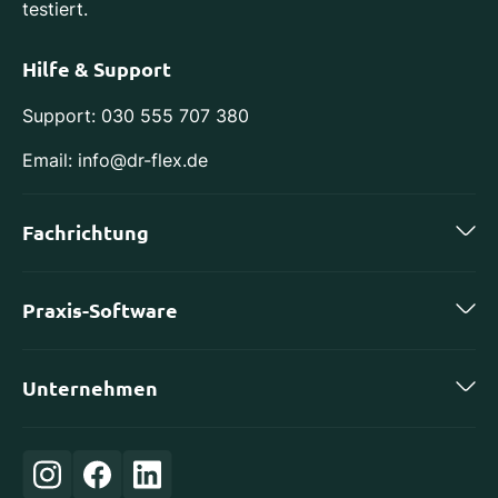
testiert.
Hilfe & Support
Support: 030 555 707 380
Email: info@dr-flex.de
Fachrichtung
Zahnmedizin
Praxis-Software
Kieferorthopädie
charly by solutio
Implantologie
Unternehmen
DS-Win von Dampsoft
Oralchirurgie
Karriere
ivoris von Computer konkret
Orthopädie
Login
Evident