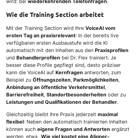
wird: bei
wiederkehrenden Telefonfragen
.
Wie die Training Section arbeitet
Mit der Training Section wird Ihre
VoiceAI vom
ersten Tag an praxisrelevant
: In der bereits live
verfügbaren ersten Ausbaustufe wird die KI
automatisch mit den Inhalten aus den
Praxisprofilen
und
Behandlerprofilen
bei Dr. Flex trainiert. Je
besser diese Profile gepflegt sind, desto präziser
kann die VoiceAI auf
Kernfragen
antworten, zum
Beispiel zu
Öffnungszeiten
,
Parkmöglichkeiten
,
Anbindung an öffentliche Verkehrsmittel
,
Barrierefreiheit
,
Standortbesonderheiten
oder zu
Leistungen und Qualifikationen der Behandler
.
Gleichzeitig bleibt Ihre Praxis jederzeit
maximal
flexibel
: Neben den automatisch trainierten Inhalten
können auch
eigene Fragen und Antworten
ergänzt
werden, etwa
„Wie viel kostet eine Aligner-