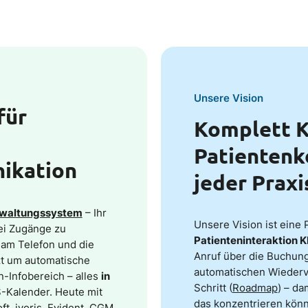
Unsere Vision
für
Komplett K
Patientenk
ikation
jeder Praxi
rwaltungssystem
– Ihr
Unsere Vision ist eine 
ei Zugänge zu
Patienteninteraktion K
am Telefon und die
Anruf über die Buchung 
zt um automatische
automatischen Wiedervor
-Infobereich – alles
in
Schritt (
Roadmap
) – da
-Kalender. Heute mit
das konzentrieren könn
t, ivoris, Evident, CGM