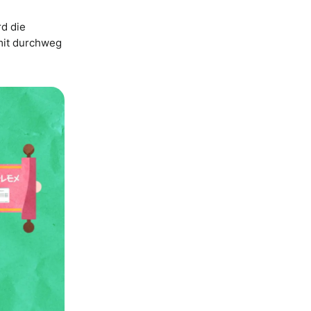
rd die
 mit durchweg