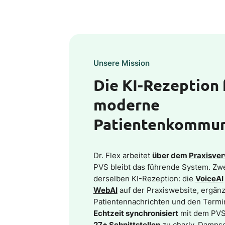
Unsere Mission
Die KI-Rezeption 
moderne
Patientenkommun
Dr. Flex arbeitet
über dem
Praxisve
PVS bleibt das führende System. Zw
derselben KI-Rezeption: die
VoiceAI
WebAI
auf der Praxiswebsite, ergän
Patientennachrichten und den Termin
Echtzeit synchronisiert
mit dem PVS
27+ Schnittstellen
zu charly, Dampsof