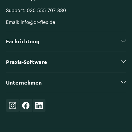
Support: 030 555 707 380
Email: info@dr-flex.de
Fachrichtung
Zahnmedizin
Praxis-Software
Kieferorthopädie
charly by solutio
Implantologie
Unternehmen
DS-Win von Dampsoft
Oralchirurgie
Karriere
ivoris von Computer konkret
Orthopädie
Login
Evident
Frauenheilkunde
Über uns
CGM Z1
Allgemeinmedizin
Partner