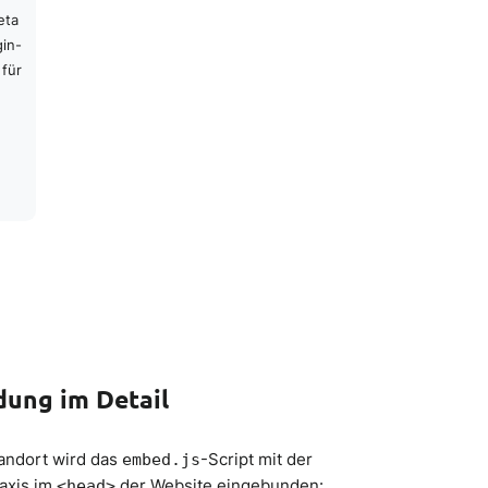
eta
gin-
 für
dung im Detail
tandort wird das
-Script mit der
embed.js
axis im
der Website eingebunden:
<head>