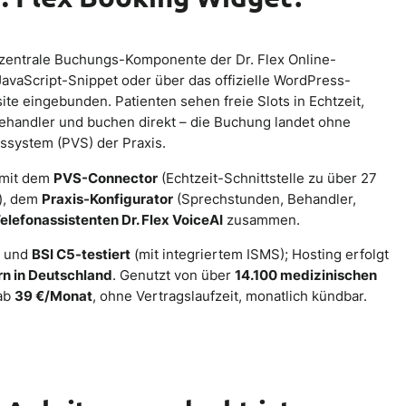
 zentrale Buchungs-Komponente der Dr. Flex Online-
JavaScript-Snippet oder über das offizielle WordPress-
ite eingebunden. Patienten sehen freie Slots in Echtzeit,
handler und buchen direkt – die Buchung landet ohne
system (PVS) der Praxis.
 mit dem
PVS-Connector
(Echtzeit-Schnittstelle zu über 27
), dem
Praxis-Konfigurator
(Sprechstunden, Behandler,
elefonassistenten Dr. Flex VoiceAI
zusammen.
m
und
BSI C5-testiert
(mit integriertem ISMS); Hosting erfolgt
rn in Deutschland
. Genutzt von über
14.100 medizinischen
 ab
39 €/Monat
, ohne Vertragslaufzeit, monatlich kündbar.