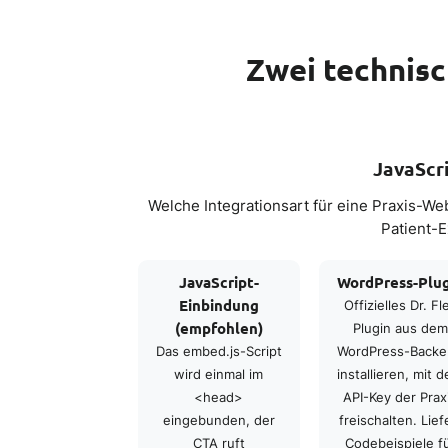
Zwei technis
JavaScr
Welche Integrationsart für eine Praxis-
Patient-E
JavaScript-
WordPress-Plug
Einbindung
Offizielles Dr. Fl
(empfohlen)
Plugin aus dem
Das embed.js-Script
WordPress-Back
wird einmal im
installieren, mit 
<head>
API-Key der Prax
eingebunden, der
freischalten. Lief
CTA ruft
Codebeispiele f