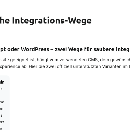
che Integrations-Wege
ipt oder WordPress – zwei Wege für saubere Integ
Website geeignet ist, hängt vom verwendeten CMS, dem gewüns
xperience ab. Hier die zwei offiziell unterstützten Varianten im 
in
ex
end
dem
is
ert
ür