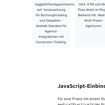
toggleDrFlexAppointments()
GA4, GTM und M
auf. Voraussetzung
Pixel direkt im Plu
für Buchungstracking
Backend mit. Ideal
und Deeplinks –
Multi-Praxis-
deshalb Standard für
Agenturen.
Agentur-
Integrationen mit
Conversion-Tracking.
JavaScript-Einbin
Für eine Praxis mit einem S
der Pr
medicalPracticeId