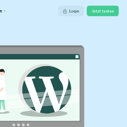
n
Login
Jetzt testen