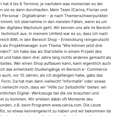
an hat 4 bis 6 Termine, je nachdem was momentan so der
n sie es dann durchlaufen. Mein Team (Carina, Florian und
ie Personal - Digitaltrainer - je nach Themenschwerpunkten
ernimmt. Ich übernehme in den meisten Fällen, wenn es um
r digitales Wachstum geht. Wir kennen uns alle im Bereich
 technisch aus. In meinem Umfeld war es so, dass ich nach
eich BWL in den Bereich Shop - Entwicklung reingerutscht
ob als Projektmanager zum Thema “Wie können jetzt drei
en?”. Ich habe das als Startstelle in einem Projekt des
tet und habe dann drei Jahre lang nichts anderes gemacht als
bsites. Wer einen Shop aufbauen kann, kann eigentlich auch
sich das entwickelt! Studiengänge im Bereich e- Commerce
ch auch, vor 10 Jahren, als ich angefangen habe, gabs das
r Form. Da hat man dann vielleicht “Informatik” oder sowas
 vielleicht noch, dass wir “Hilfe zur Selbsthilfe” bieten: wir
ntlichen Digital- Werkzeuge bei die sie brauchen und
iel zu kommen. Wir erleben dabei oft Momente des
Kunden, z.B. beim Programm www.canva.com. Die Leute
afür, so etwas kennengelernt zu haben und wir bekommen da