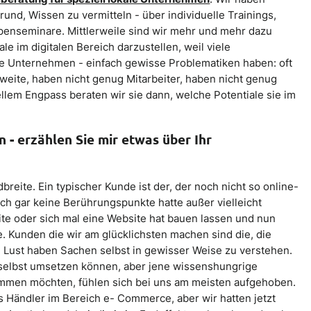
und, Wissen zu vermitteln - über individuelle Trainings,
penseminare. Mittlerweile sind wir mehr und mehr dazu
e im digitalen Bereich darzustellen, weil viele
e Unternehmen - einfach gewisse Problematiken haben: oft
weite, haben nicht genug Mitarbeiter, haben nicht genug
ellem Engpass beraten wir sie dann, welche Potentiale sie im
n - erzählen Sie mir etwas über Ihr
breite. Ein typischer Kunde ist der, der noch nicht so online-
 noch gar keine Berührungspunkte hatte außer vielleicht
te oder sich mal eine Website hat bauen lassen und nun
 Kunden die wir am glücklichsten machen sind die, die
e Lust haben Sachen selbst in gewisser Weise zu verstehen.
s selbst umsetzen können, aber jene wissenshungrige
kommen möchten, fühlen sich bei uns am meisten aufgehoben.
es Händler im Bereich e- Commerce, aber wir hatten jetzt