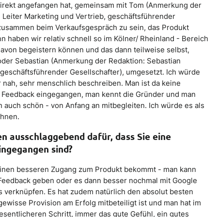
direkt angefangen hat, gemeinsam mit Tom (Anmerkung der
 Leiter Marketing und Vertrieb, geschäftsführender
) zusammen beim Verkaufsgespräch zu sein, das Produkt
 haben wir relativ schnell so im Kölner/ Rheinland - Bereich
davon begeistern können und das dann teilweise selbst,
 oder Sebastian (Anmerkung der Redaktion: Sebastian
, geschäftsführender Gesellschafter), umgesetzt. Ich würde
r nah, sehr menschlich beschreiben. Man ist da keine
f Feedback eingegangen, man kennt die Gründer und man
ch auch schön - von Anfang an mitbegleiten. Ich würde es als
chnen.
n ausschlaggebend dafür, dass Sie eine
ingegangen sind?
 einen besseren Zugang zum Produkt bekommt - man kann
 Feedback geben oder es dann besser nochmal mit Google
s verknüpfen. Es hat zudem natürlich den absolut besten
gewisse Provision am Erfolg mitbeteiligt ist und man hat im
esentlicheren Schritt, immer das gute Gefühl, ein gutes