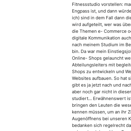
Fitnessstudio vorstellen: m
Engpass ist, und dann würde
ich) sind in dem Fall dann d
wird aufgeteilt, wer was üb
die Themen e- Commerce ode
digitale Kommunikation auch
nach meinem Studium im Ber
bin. Da war mein Einstiegsj
Online- Shops gelauncht werd
Abteilungsleiters mit beglei
Shops zu entwickeln und We
Websites aufbauen. So hat 
gibt es ja jetzt nach und na
aber noch gar nicht in diese
studiert... Erwähnenswert ist
bringen den Leuten die wese
kennen müssen, um an ihr Z
Augenöffnens bei unseren 
bedanken sich regelrecht d