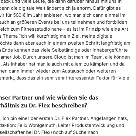
dback und viele Leute, die dann darüber hinaus mit uns in
enn die digitale Welt ändert sich ja enorm. Dafür gibt es
 wir für 500 € im Jahr anbieten, wo man sich dann einmal im
auch an größeren Events bei uns teilnehmen und fortbilden
leich zum Fitnessstudio nahe - es ist im Prinzip wie eine Art
 Thema “Ich will kurzfristig mein Ziel, meine digitale
möchte dann aber auch in einem zweiten Schritt langfristig am
 Am Ende kennen das viele Selbständige oder inhabergeführte
samer Job. Durch unsere Cloud ist man im Team, alle können
Als Inhaber hat man ja auch mit allem zu kämpfen und da
inen dann immer wieder zum Austausch oder weiteren
emerkt, dass das ein sehr sehr interessanter Faktor für Viele
unser Partner und wie würden Sie das
hältnis zu Dr. Flex beschreiben?
 ich bin einer der ersten Dr. Flex Partner. Angefangen hats,
daktion: Felix Wohlgemuth, Leiter Produktentwicklung und
ellschafter bei Dr. Flex) noch auf Suche nach