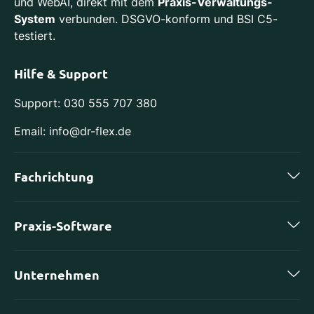
und WebAI, direkt mit dem
Praxis-Verwaltungs-
System
verbunden. DSGVO-konform und BSI C5-
testiert.
Hilfe & Support
Support: 030 555 707 380
Email: info@dr-flex.de
Fachrichtung
Zahnmedizin
Praxis-Software
Kieferorthopädie
charly by solutio
Implantologie
Unternehmen
DS-Win von Dampsoft
Oralchirurgie
Karriere
ivoris von Computer konkret