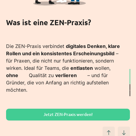
Was ist eine ZEN-Praxis?
Was ist eine ZEN-Praxis?
Die ZEN-Praxis verbindet
Die ZEN-Praxis verbindet
digitales Denken, klare
digitales Denken, klare
Rollen und ein konsistentes Erscheinungsbild
Rollen und ein konsistentes Erscheinungsbild
–
–
für Praxen, die nicht nur funktionieren, sondern
für Praxen, die nicht nur funktionieren, sondern
wirken. Ideal für Teams, die
wirken. Ideal für Teams, die
entlasten
entlasten
wollen,
wollen,
ohne
ohne
Qualität zu
Qualität zu
verlieren
verlieren
– und für
– und für
Gründer, die von Anfang an richtig aufstellen
Gründer, die von Anfang an richtig aufstellen
möchten.
möchten.
Jetzt ZEN-Praxis werden!
Jetzt ZEN-Praxis werden!