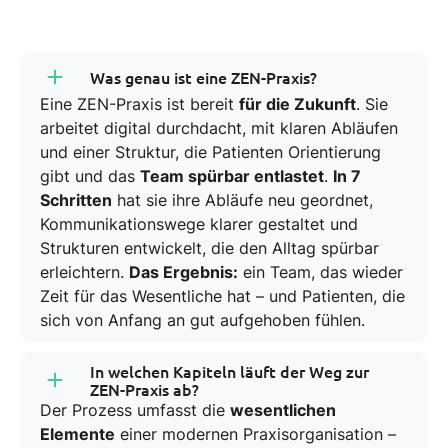
Weniger Rückfragen
durch eine
automatische Antwortlogik
Was genau ist eine ZEN-Praxis?
Standardanfragen laufen
systemgestützt
Eine ZEN-Praxis ist bereit
für die Zukunft
. Sie
Kanalübergreifende Kommunikation
–
arbeitet digital durchdacht, mit klaren Abläufen
klar und steuerbar
und einer Struktur, die Patienten Orientierung
gibt und das
Team spürbar entlastet
.
In 7
Schritten
hat sie ihre Abläufe neu geordnet,
Jetzt ZEN-Praxis werden!
Kommunikationswege klarer gestaltet und
Strukturen entwickelt, die den Alltag spürbar
erleichtern.
Das Ergebnis:
ein Team, das wieder
Zeit für das Wesentliche hat – und Patienten, die
sich von Anfang an gut aufgehoben fühlen.
In welchen Kapiteln läuft der Weg zur
ZEN-Praxis ab?
Der Prozess umfasst die
wesentlichen
Elemente
einer modernen Praxisorganisation –