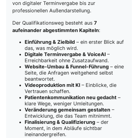
von digitaler Terminvergabe bis zur
professionellen Außendarstellung.
Der Qualifikationsweg besteht aus
7
aufeinander abgestimmten Kapiteln
:
Einführung & Zielbild
– ein erster Blick auf
das, was möglich wird.
Digitale Terminvergabe & VoiceAI
–
Erreichbarkeit ohne Zusatzaufwand.
Website-Umbau & Funnel-Führung
– eine
Seite, die Anfragen weitgehend selbst
Das sieht man auch von außen
beantwortet.
Videoproduktion mit KI
– Einblicke, die
Einheitlicher Auftritt
auf Website,
Vertrauen schaffen.
Patientenkommunikation neu gedacht
–
Beschilderung & Co.
klare Wege, weniger Umleitungen.
Veränderung gemeinsam gestalten
–
Schnelle Weiterleitung
zu Buchung, FAQ,
Entwicklung, die das Team mitnimmt.
Rückruf
Finalisierung & Qualifizierung
– der
Moment, in dem Abläufe sichtbar
Eine Atmosphäre, die
Sicherheit
und
ineinandergreifen.