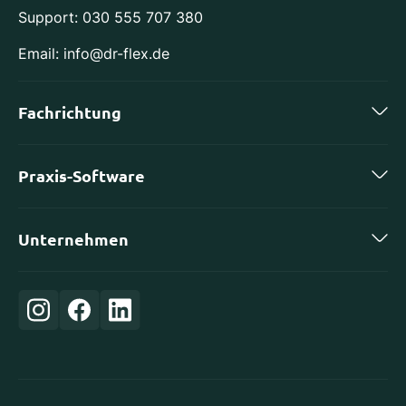
Support: 030 555 707 380
Email: info@dr-flex.de
Fachrichtung
Zahnmedizin
Praxis-Software
Kieferorthopädie
charly by solutio
Implantologie
Unternehmen
DS-Win von Dampsoft
Oralchirurgie
Karriere
ivoris von Computer konkret
Orthopädie
Login
Evident
Frauenheilkunde
Über uns
CGM Z1
Allgemeinmedizin
Partner
CGM PRAXISTIMER