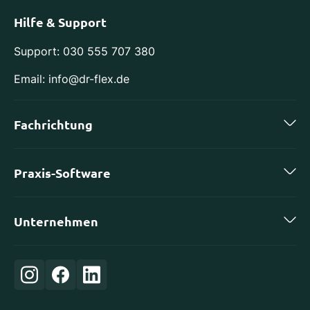
Hilfe & Support
Support: 030 555 707 380
Email: info@dr-flex.de
Fachrichtung
Zahnmedizin
Praxis-Software
Kieferorthopädie
charly by solutio
Implantologie
Unternehmen
DS-Win von Dampsoft
Oralchirurgie
Karriere
ivoris von Computer konkret
Orthopädie
Login
Evident
Frauenheilkunde
Über uns