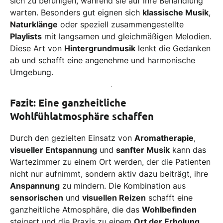
sich zu beruhigen, während sie auf ihre Behandlung
warten. Besonders gut eignen sich
klassische Musik
,
Naturklänge
oder speziell zusammengestellte
Playlists
mit langsamen und gleichmäßigen Melodien.
Diese Art von
Hintergrundmusik
lenkt die Gedanken
ab und schafft eine angenehme und harmonische
Umgebung.
Fazit: Eine ganzheitliche
Wohlfühlatmosphäre schaffen
Durch den gezielten Einsatz von
Aromatherapie
,
visueller Entspannung
und
sanfter Musik
kann das
Wartezimmer zu einem Ort werden, der die Patienten
nicht nur aufnimmt, sondern aktiv dazu beiträgt, ihre
Anspannung
zu mindern. Die Kombination aus
sensorischen
und
visuellen Reizen
schafft eine
ganzheitliche Atmosphäre, die das
Wohlbefinden
steigert und die Praxis zu einem
Ort der Erholung