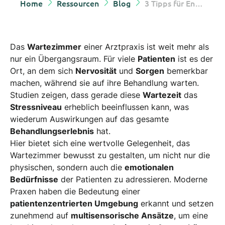
Home
Ressourcen
Blog
3 Tipps für Entspannung im Wartezimmer. Wie Duft, Bild und Klang das Patientenerlebnis verbessern.
Das
Wartezimmer
einer Arztpraxis ist weit mehr als
nur ein Übergangsraum. Für viele
Patienten
ist es der
Ort, an dem sich
Nervosität
und
Sorgen
bemerkbar
machen, während sie auf ihre Behandlung warten.
Studien zeigen, dass gerade diese
Wartezeit
das
Stressniveau
erheblich beeinflussen kann, was
wiederum Auswirkungen auf das gesamte
Behandlungserlebnis
hat.
Hier bietet sich eine wertvolle Gelegenheit, das
Wartezimmer bewusst zu gestalten, um nicht nur die
physischen, sondern auch die
emotionalen
Bedürfnisse
der Patienten zu adressieren. Moderne
Praxen haben die Bedeutung einer
patientenzentrierten Umgebung
erkannt und setzen
zunehmend auf
multisensorische Ansätze
, um eine