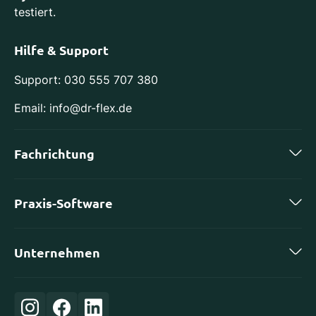
testiert.
Hilfe & Support
Support: 030 555 707 380
Email: info@dr-flex.de
Fachrichtung
Zahnmedizin
Praxis-Software
Kieferorthopädie
charly by solutio
Implantologie
Unternehmen
DS-Win von Dampsoft
Oralchirurgie
Karriere
ivoris von Computer konkret
Orthopädie
Login