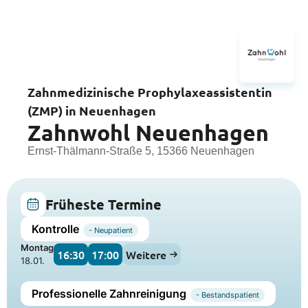
Zahnmedizinische Prophylaxeassistentin
(ZMP) in Neuenhagen
Zahnwohl Neuenhagen
Ernst-Thälmann-Straße 5, 15366 Neuenhagen
Früheste Termine
Kontrolle
- Neupatient
Montag
16:30
17:00
Weitere
18.01.
Professionelle Zahnreinigung
- Bestandspatient