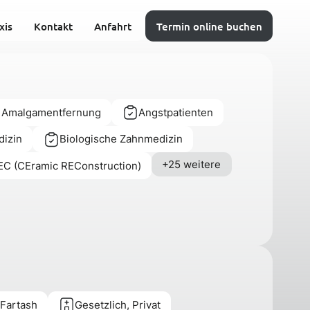
xis
Kontakt
Anfahrt
Termin online buchen
 Amalgamentfernung
Angstpatienten
dizin
Biologische Zahnmedizin
+25 weitere
C (CEramic REConstruction)
 Fartash
Gesetzlich, Privat