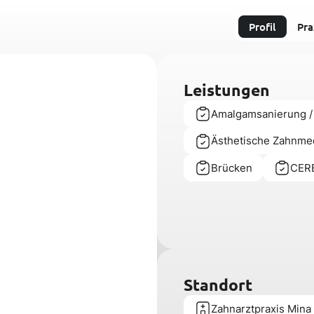
Profil
Pra
Leistungen
Amalgamsanierung /
Ästhetische Zahnme
Brücken
CERE
Standort
Zahnarztpraxis Mina