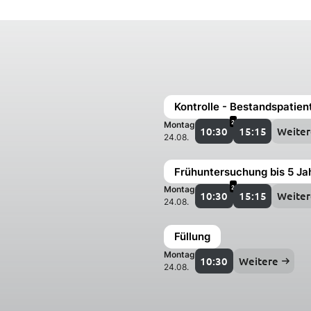
Kontrolle - Bestandspatien
2
Montag
10:30
15:15
Weiter
24.08.
Frühuntersuchung bis 5 Ja
2
Montag
10:30
15:15
Weiter
24.08.
Füllung
Montag
10:30
Weitere
24.08.