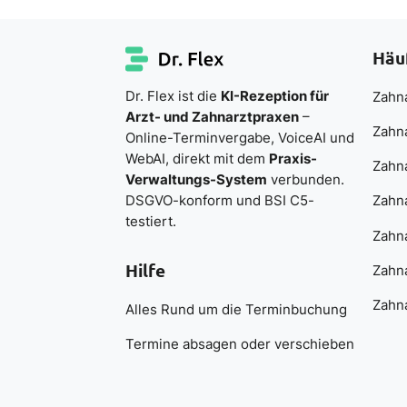
Häu
Dr. Flex ist die
KI-Rezeption für
Zahna
Arzt- und Zahnarztpraxen
–
Zahn
Online-Terminvergabe, VoiceAI und
WebAI, direkt mit dem
Praxis-
Zahn
Verwaltungs-System
verbunden.
DSGVO-konform und BSI C5-
Zahna
testiert.
Zahna
Hilfe
Zahna
Zahna
Alles Rund um die Terminbuchung
Termine absagen oder verschieben