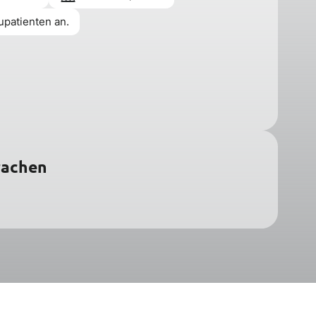
upatienten an.
rachen