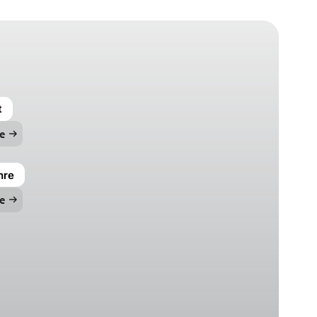
t
e
hre
e