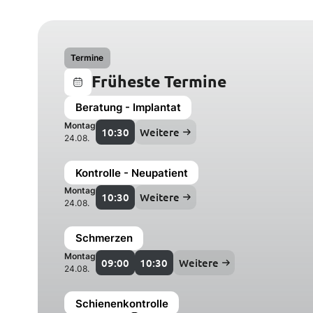
Termine
Früheste Termine
Beratung - Implantat
Montag
10:30
Weitere
24.08.
Kontrolle - Neupatient
Montag
10:30
Weitere
24.08.
Schmerzen
Montag
09:00
10:30
Weitere
24.08.
Schienenkontrolle