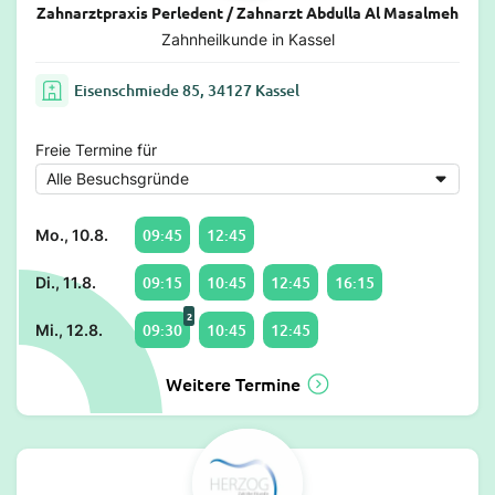
Zahnarztpraxis Perledent / Zahnarzt Abdulla Al Masalmeh
Zahnheilkunde in Kassel
Eisenschmiede 85, 34127 Kassel
Freie Termine für
09:45
12:45
Mo., 10.8.
09:15
10:45
12:45
16:15
Di., 11.8.
2
09:30
10:45
12:45
Mi., 12.8.
Weitere Termine