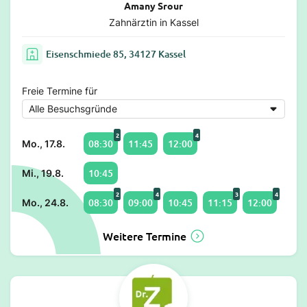
Amany Srour
Zahnärztin in Kassel
Eisenschmiede 85, 34127 Kassel
Freie Termine für
2
4
08:30
11:45
12:00
Mo., 17.8.
10:45
Mi., 19.8.
2
4
3
4
08:30
09:00
10:45
11:15
12:00
Mo., 24.8.
Weitere Termine