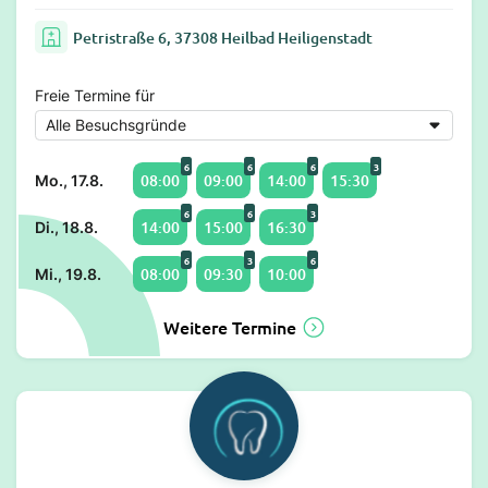
Petristraße 6, 37308 Heilbad Heiligenstadt
Freie Termine für
6
6
6
3
08:00
09:00
14:00
15:30
Mo., 17.8.
6
6
3
14:00
15:00
16:30
Di., 18.8.
6
3
6
08:00
09:30
10:00
Mi., 19.8.
Weitere Termine