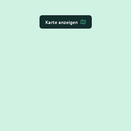
Karte anzeigen
Dr. Flex ist die
KI-Rezeption für Arzt- und
Zahnarztpraxen
– Online-Terminvergabe, VoiceAI
und WebAI, direkt mit dem
Praxis-Verwaltungs-
System
verbunden. DSGVO-konform und BSI C5-
testiert.
Hilfe
Alles Rund um die Terminbuchung
Termine absagen oder verschieben