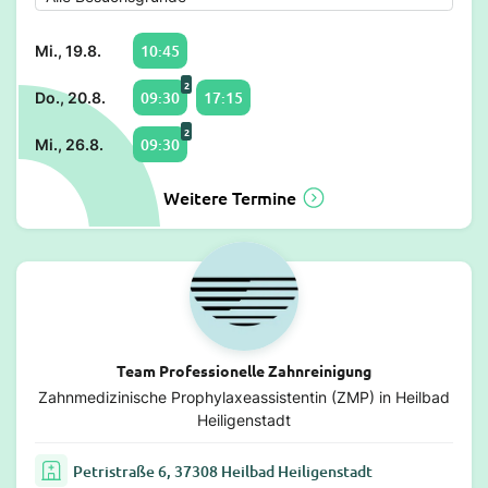
10:45
Mi., 19.8.
2
09:30
17:15
Do., 20.8.
2
09:30
Mi., 26.8.
Weitere Termine
Team Professionelle Zahnreinigung
Zahnmedizinische Prophylaxeassistentin (ZMP) in Heilbad
Heiligenstadt
Petristraße 6, 37308 Heilbad Heiligenstadt