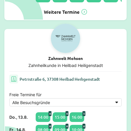
Weitere Termine
Zahnwelt Mohsen
Zahnheilkunde in Heilbad Heiligenstadt
Petristraße 6, 37308 Heilbad Heiligenstadt
Freie Termine für
6
6
5
14:00
15:00
16:00
Do., 13.8.
6
6
6
08:00
09:00
10:00
Fr., 14.8.