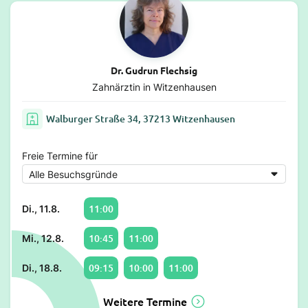
Dr. Gudrun Flechsig
Zahnärztin in Witzenhausen
Walburger Straße 34, 37213 Witzenhausen
Freie Termine für
11:00
Di., 11.8.
10:45
11:00
Mi., 12.8.
09:15
10:00
11:00
Di., 18.8.
Weitere Termine