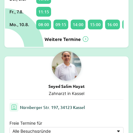
11:15
Fr., 7.8.
08:00
09:15
14:00
15:00
16:00
17:0
Mo., 10.8.
Weitere Termine
Seyed Salim Hayat
Zahnarzt in Kassel
Nürnberger Str. 197, 34123 Kassel
Freie Termine für