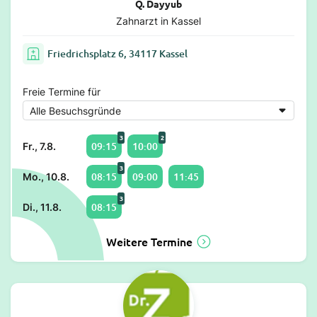
Q. Dayyub
Zahnarzt in Kassel
Friedrichsplatz 6, 34117 Kassel
Freie Termine für
3
2
09:15
10:00
Fr., 7.8.
3
08:15
09:00
11:45
Mo., 10.8.
3
08:15
Di., 11.8.
Weitere Termine