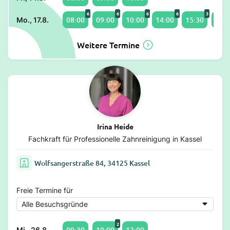
6
6
6
6
3
08:00
09:00
10:00
14:00
15:30
16:0
Mo., 17.8.
Weitere Termine
Irina Heide
Fachkraft für Professionelle Zahnreinigung in Kassel
Wolfsangerstraße 84, 34125 Kassel
Freie Termine für
2
09:30
10:00
12:00
Mi., 26.8.