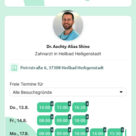
Dr. Aschty Alias Shino
Zahnarzt in Heilbad Heiligenstadt
Petristraße 6, 37308 Heilbad Heiligenstadt
Freie Termine für
6
6
4
14:00
15:00
16:20
Do., 13.8.
6
6
6
08:00
09:00
10:00
Fr., 14.8.
6
6
6
6
3
08:00
09:00
10:00
14:00
15:30
16:0
Mo., 17.8.