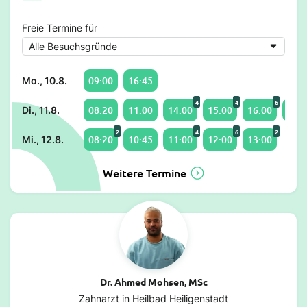
Freie Termine für
09:00
16:45
Mo., 10.8.
4
4
6
08:20
11:00
14:00
15:00
16:00
17:0
Di., 11.8.
2
4
6
2
08:20
10:45
11:00
12:00
13:00
Mi., 12.8.
Weitere Termine
Dr. Ahmed Mohsen, MSc
Zahnarzt in Heilbad Heiligenstadt