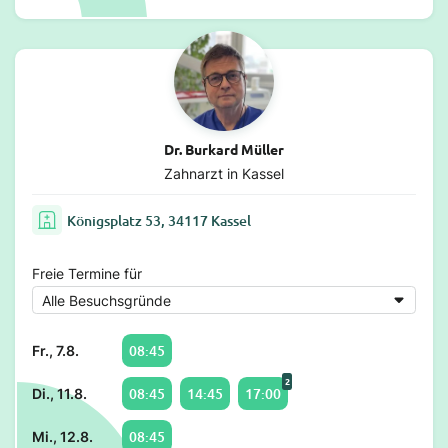
Dr. Burkard Müller
Zahnarzt in Kassel
Königsplatz 53, 34117 Kassel
Freie Termine für
08:45
Fr., 7.8.
2
08:45
14:45
17:00
Di., 11.8.
08:45
Mi., 12.8.