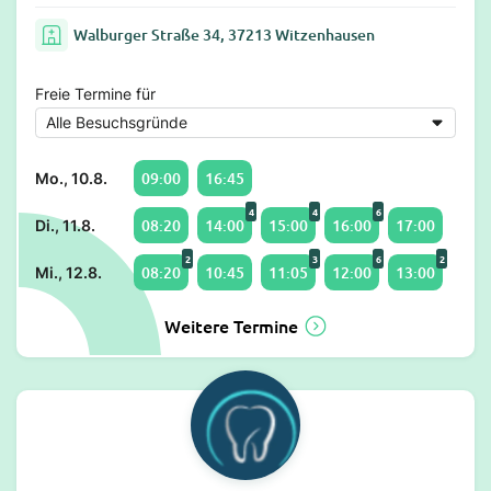
Walburger Straße 34, 37213 Witzenhausen
Freie Termine für
09:00
16:45
Mo., 10.8.
4
4
6
08:20
14:00
15:00
16:00
17:00
Di., 11.8.
2
3
6
2
08:20
10:45
11:05
12:00
13:00
Mi., 12.8.
Weitere Termine