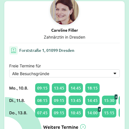
Caroline Filler
Zahnärztin in Dresden
Forststraße 1, 01099 Dresden
Freie Termine für
09:15
13:45
14:45
18:15
Mo., 10.8.
2
08:15
09:15
13:45
14:45
15:30
16:1
Di., 11.8.
2
07:45
09:15
10:45
14:00
15:15
16:0
Do., 13.8.
Weitere Termine