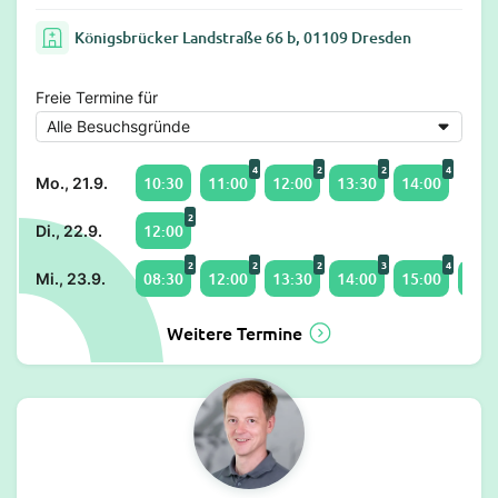
Königsbrücker Landstraße 66 b, 01109 Dresden
Freie Termine für
4
2
2
4
10:30
11:00
12:00
13:30
14:00
Mo., 21.9.
2
12:00
Di., 22.9.
2
2
2
3
4
08:30
12:00
13:30
14:00
15:00
16:3
Mi., 23.9.
Weitere Termine