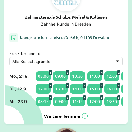
Zahnarztpraxis Schulze, Meisel & Kollegen
Zahnheilkunde in Dresden
Königsbrücker Landstraße 66 b, 01109 Dresden
Freie Termine für
3
2
4
2
08:00
09:00
10:30
11:00
12:00
13:3
Mo., 21.9.
2
2
4
2
4
12:00
13:30
14:00
15:00
16:00
17:1
Di., 22.9.
3
4
3
2
2
08:15
09:00
11:15
12:00
13:30
14:0
Mi., 23.9.
Weitere Termine