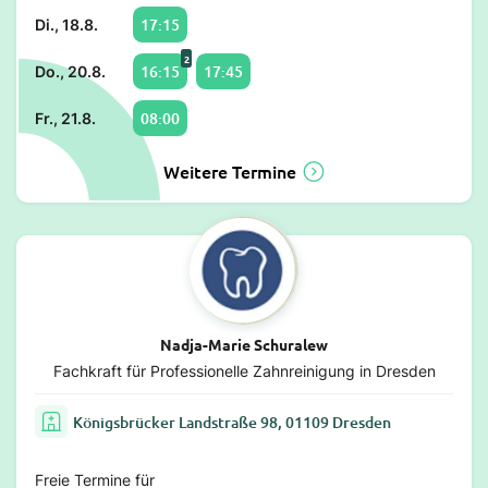
17:15
Di., 18.8.
2
16:15
17:45
Do., 20.8.
08:00
Fr., 21.8.
Weitere Termine
Nadja-Marie Schuralew
Fachkraft für Professionelle Zahnreinigung in Dresden
Königsbrücker Landstraße 98, 01109 Dresden
Freie Termine für