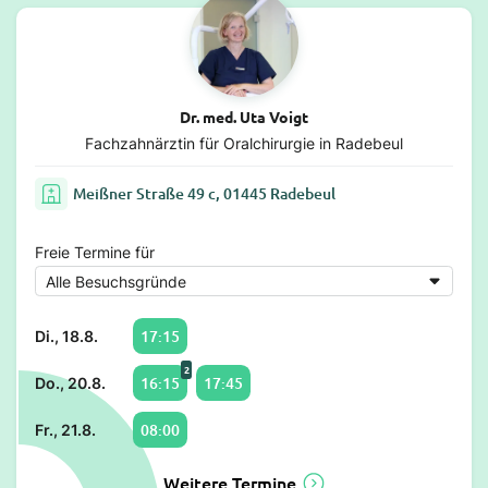
Dr. med. Uta Voigt
Fachzahnärztin für Oralchirurgie in Radebeul
Meißner Straße 49 c, 01445 Radebeul
Freie Termine für
17:15
Di., 18.8.
2
16:15
17:45
Do., 20.8.
08:00
Fr., 21.8.
Weitere Termine