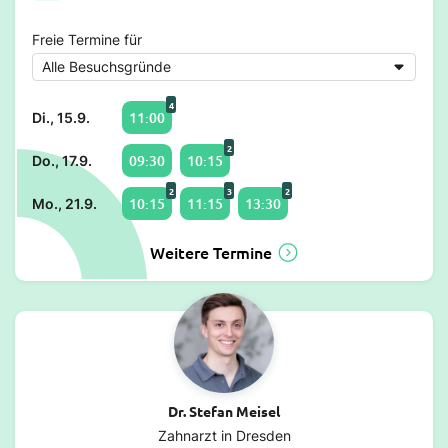
Freie Termine für
4
11:00
Di., 15.9.
2
09:30
10:15
Do., 17.9.
2
3
2
10:15
11:15
13:30
Mo., 21.9.
Weitere Termine
Dr. Stefan Meisel
Zahnarzt in Dresden