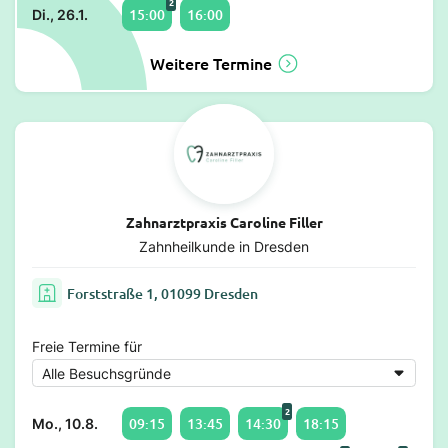
2
15:00
16:00
Di., 26.1.
Weitere Termine
Zahnarztpraxis Caroline Filler
Zahnheilkunde in Dresden
Forststraße 1, 01099 Dresden
Freie Termine für
2
09:15
13:45
14:30
18:15
Mo., 10.8.