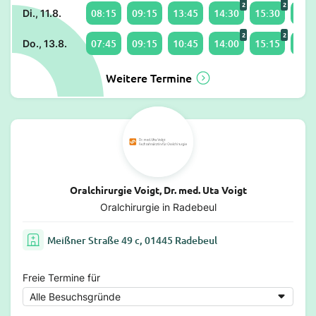
2
2
08:15
09:15
13:45
14:30
15:30
16:1
Di., 11.8.
2
2
07:45
09:15
10:45
14:00
15:15
16:0
Do., 13.8.
Weitere Termine
Oralchirurgie Voigt, Dr. med. Uta Voigt
Oralchirurgie in Radebeul
Meißner Straße 49 c, 01445 Radebeul
Freie Termine für