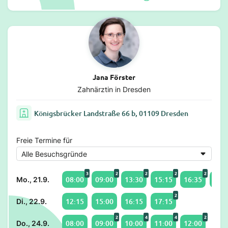
Jana Förster
Zahnärztin in Dresden
Königsbrücker Landstraße 66 b, 01109 Dresden
Freie Termine für
3
2
2
2
2
08:00
09:00
13:30
15:15
16:35
17:0
Mo., 21.9.
2
12:15
15:00
16:15
17:15
Di., 22.9.
2
4
4
2
08:00
09:00
10:00
11:00
12:00
Do., 24.9.