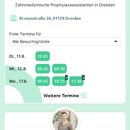
Zahnmedizinische Prophylaxeassistenten in Dresden
Kronenstraße 20, 01129 Dresden
Freie Termine für
12:45
Di., 11.8.
08:45
09:30
Mi., 12.8.
2
2
09:45
10:15
11:30
Mo., 17.8.
Weitere Termine