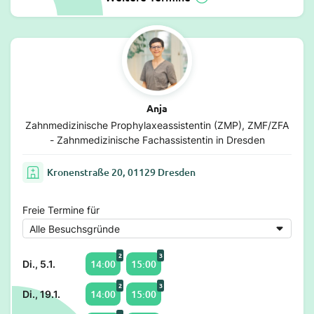
Anja
Zahnmedizinische Prophylaxeassistentin (ZMP), ZMF/ZFA
- Zahnmedizinische Fachassistentin in Dresden
Kronenstraße 20, 01129 Dresden
Freie Termine für
2
3
14:00
15:00
Di., 5.1.
2
3
14:00
15:00
Di., 19.1.