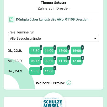
Thomas Schulze
Zahnarzt in Dresden
Königsbrücker Landstraße 66 b, 01109 Dresden
Freie Termine für
2
4
2
4
13:30
14:00
15:00
16:00
Di., 22.9.
3
4
3
2
08:15
09:00
11:15
12:00
Mi., 23.9.
2
2
13:30
14:00
Do., 24.9.
Weitere Termine