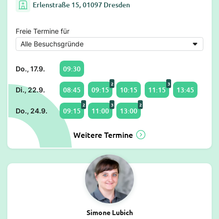
Erlenstraße 15, 01097 Dresden
Freie Termine für
09:30
Do., 17.9.
2
3
08:45
09:15
10:15
11:15
13:45
Di., 22.9.
2
3
2
09:15
11:00
13:00
Do., 24.9.
Weitere Termine
Simone Lubich