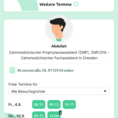
Weitere Termine
Abdullah
Zahnmedizinischer Prophylaxeassistent (ZMP), ZMF/ZFA -
Zahnmedizinischer Fachassistent in Dresden
Kronenstraße 20, 01129 Dresden
Freie Termine für
08:15
09:15
10:15
Fr., 4.9.
2
09:15
14:00
Do., 10.9.