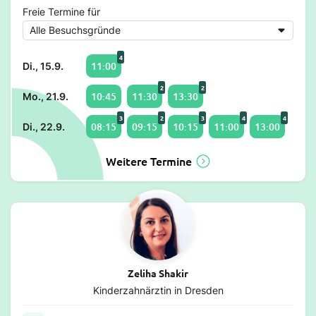
Freie Termine für
4
11:00
Di., 15.9.
2
2
10:45
11:30
13:30
Mo., 21.9.
3
2
3
4
4
08:15
09:15
10:15
11:00
13:00
Di., 22.9.
Weitere Termine
Zeliha Shakir
Kinderzahnärztin in Dresden