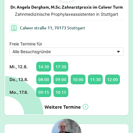
Dr. Angela Dergham, M.Sc. Zahnarztpraxis im Calwer Turm
Zahnmedizinische Prophylaxeassistenten in Stuttgart
Calwer straße 11, 70173 Stuttgart
Freie Termine für
14:30
17:30
Mi., 12.8.
08:00
09:00
10:00
11:30
12:00
Do., 13.8.
09:15
10:15
Mo., 17.8.
Weitere Termine