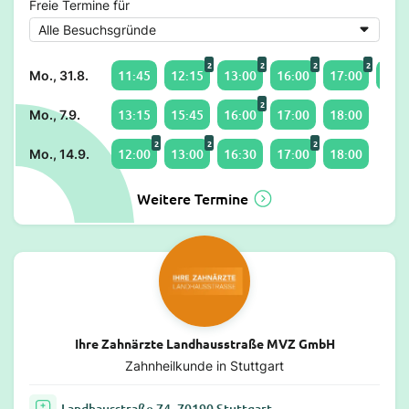
Freie Termine für
2
2
2
2
11:45
12:15
13:00
16:00
17:00
18:0
Mo., 31.8.
2
13:15
15:45
16:00
17:00
18:00
Mo., 7.9.
2
2
2
12:00
13:00
16:30
17:00
18:00
Mo., 14.9.
Weitere Termine
Ihre Zahnärzte Landhausstraße MVZ GmbH
Zahnheilkunde in Stuttgart
Landhausstraße 74, 70190 Stuttgart