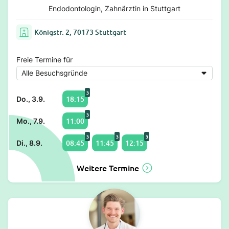
Endodontologin, Zahnärztin in Stuttgart
Königstr. 2, 70173 Stuttgart
Freie Termine für
3
18:15
Do., 3.9.
3
11:00
Mo., 7.9.
3
3
3
08:45
11:45
12:15
Di., 8.9.
Weitere Termine