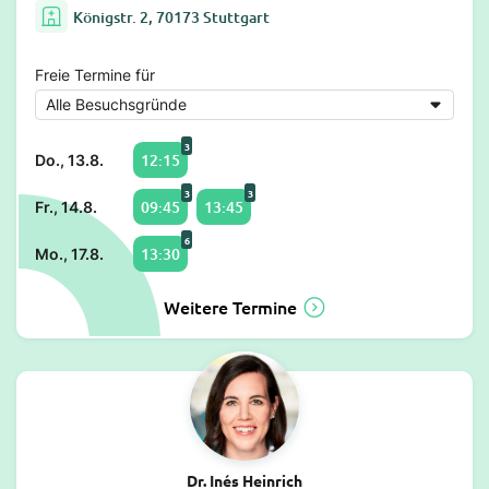
Königstr. 2, 70173 Stuttgart
Freie Termine für
3
12:15
Do., 13.8.
3
3
09:45
13:45
Fr., 14.8.
6
13:30
Mo., 17.8.
Weitere Termine
Dr. Inés Heinrich