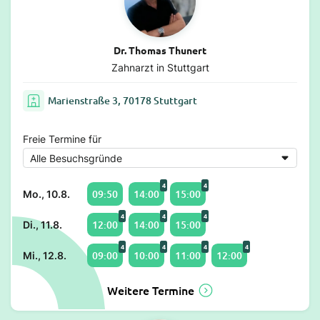
Dr. Thomas Thunert
Zahnarzt in Stuttgart
Marienstraße 3, 70178 Stuttgart
Freie Termine für
4
4
09:50
14:00
15:00
Mo., 10.8.
4
4
4
12:00
14:00
15:00
Di., 11.8.
4
4
4
4
09:00
10:00
11:00
12:00
Mi., 12.8.
Weitere Termine