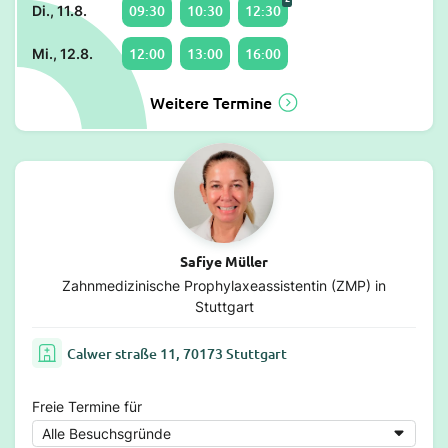
09:30
10:30
12:30
Di., 11.8.
12:00
13:00
16:00
Mi., 12.8.
Weitere Termine
Safiye Müller
Zahnmedizinische Prophylaxeassistentin (ZMP) in
Stuttgart
Calwer straße 11, 70173 Stuttgart
Freie Termine für