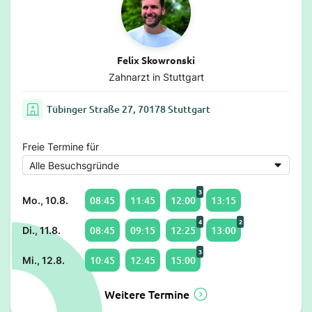
Felix Skowronski
Zahnarzt in Stuttgart
Tübinger Straße 27, 70178 Stuttgart
Freie Termine für
3
08:45
11:45
12:00
13:15
Mo., 10.8.
4
2
08:45
09:15
12:25
13:00
Di., 11.8.
3
10:45
12:45
15:00
Mi., 12.8.
Weitere Termine