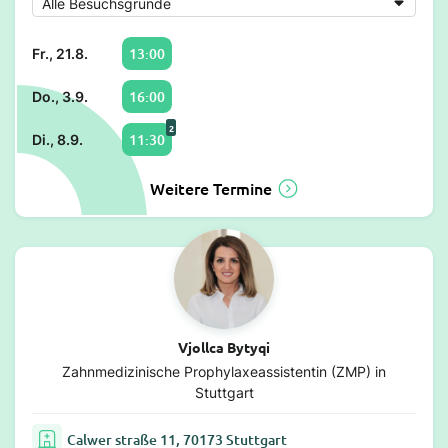
13:00
Fr., 21.8.
16:00
Do., 3.9.
2
11:30
Di., 8.9.
Weitere Termine
Vjollca Bytyqi
Zahnmedizinische Prophylaxeassistentin (ZMP) in
Stuttgart
Calwer straße 11, 70173 Stuttgart