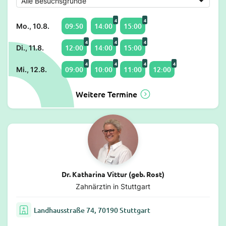
4
4
09:50
14:00
15:00
Mo., 10.8.
4
4
4
12:00
14:00
15:00
Di., 11.8.
4
4
4
4
09:00
10:00
11:00
12:00
Mi., 12.8.
Weitere Termine
Dr. Katharina Vittur (geb. Rost)
Zahnärztin in Stuttgart
Landhausstraße 74, 70190 Stuttgart