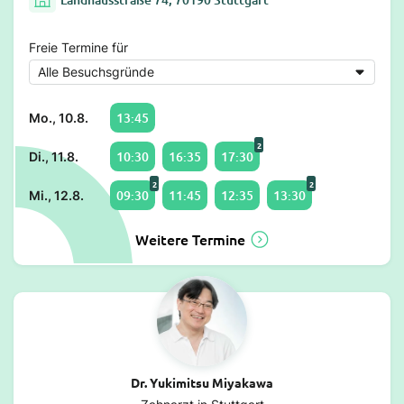
Freie Termine für
13:45
Mo., 10.8.
2
10:30
16:35
17:30
Di., 11.8.
2
2
09:30
11:45
12:35
13:30
Mi., 12.8.
Weitere Termine
Dr. Yukimitsu Miyakawa