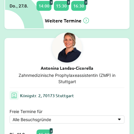
3
2
2
14:00
15:30
16:30
Do., 27.8.
Weitere Termine
Antonina Landau-Cicorella
Zahnmedizinische Prophylaxeassistentin (ZMP) in
Stuttgart
Königstr. 2, 70173 Stuttgart
Freie Termine für
2