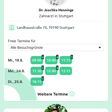
Dr. Joschka Hennings
Zahnarzt in Stuttgart
Landhausstraße 74, 70190 Stuttgart
Freie Termine für
4
4
3
09:00
10:00
11:15
Mi., 19.8.
3
4
11:30
12:00
13:15
Mo., 24.8.
3
18:15
Di., 25.8.
Weitere Termine