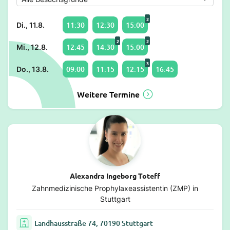
2
11:30
12:30
15:00
Di., 11.8.
2
2
12:45
14:30
15:00
Mi., 12.8.
3
09:00
11:15
12:15
16:45
Do., 13.8.
Weitere Termine
Alexandra Ingeborg Toteff
Zahnmedizinische Prophylaxeassistentin (ZMP) in
Stuttgart
Landhausstraße 74, 70190 Stuttgart