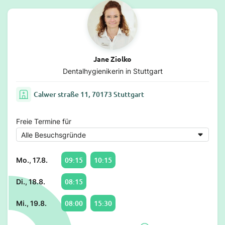
Jane Ziolko
Dentalhygienikerin in Stuttgart
Calwer straße 11, 70173 Stuttgart
Freie Termine für
09:15
10:15
Mo., 17.8.
08:15
Di., 18.8.
08:00
15:30
Mi., 19.8.