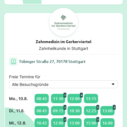
Zahnmedizin im Gerberviertel
Zahnheilkunde in Stuttgart
Tübinger Straße 27, 70178 Stuttgart
Freie Termine für
2
4
08:45
11:30
12:00
13:15
Mo., 10.8.
2
5
2
08:45
09:15
10:30
12:25
13:00
Di., 11.8.
2
3
10:45
12:00
13:00
15:00
16:00
Mi., 12.8.