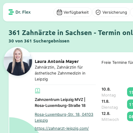
Verfügbarkeit
Versicherung
361 Zahnärzte in Sachsen - Termin on
30 von 361 Suchergebnissen
Laura Antonia Mayer
Freie Termine fü
Zahnärztin, Zahnärztin für
ästhetische Zahnmedizin in
Leipzig
10.8.
1
Montag
Zahnzentrum Leipzig MVZ |
11.8.
1
Rosa-Luxemburg-Straße 18
Dienstag
12.8.
Rosa-Luxemburg-Str. 18, 04103
0
Mittwoch
Leipzig
https://zahnarzt-leipzig.com/