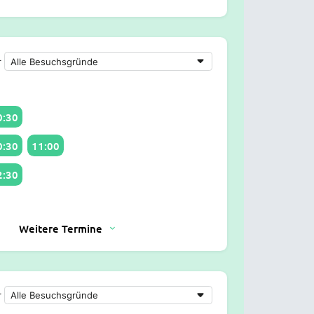
r
0:30
0:30
11:00
2:30
Weitere Termine
r