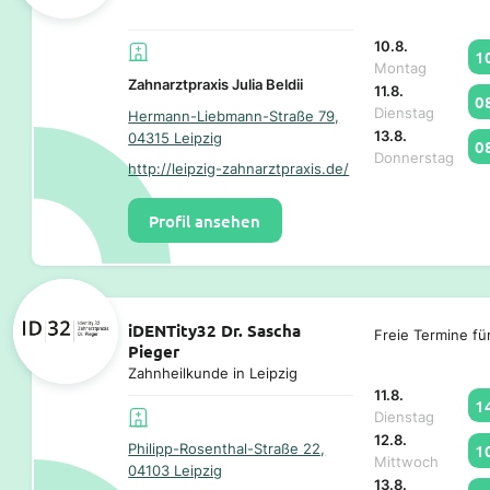
10.8.
1
Montag
Zahnarztpraxis Julia Beldii
11.8.
0
Dienstag
Hermann-Liebmann-Straße 79,
13.8.
04315 Leipzig
0
Donnerstag
http://leipzig-zahnarztpraxis.de/
Profil ansehen
iDENTity32 Dr. Sascha
Freie Termine fü
Pieger
Zahnheilkunde in Leipzig
11.8.
1
Dienstag
12.8.
1
Philipp-Rosenthal-Straße 22,
Mittwoch
04103 Leipzig
13.8.