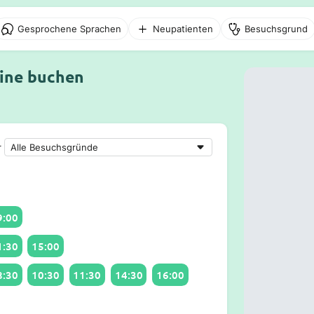
Gesprochene Sprachen
Neupatienten
Besuchsgrund
line buchen
r
9:00
1:30
15:00
8:30
10:30
11:30
14:30
16:00