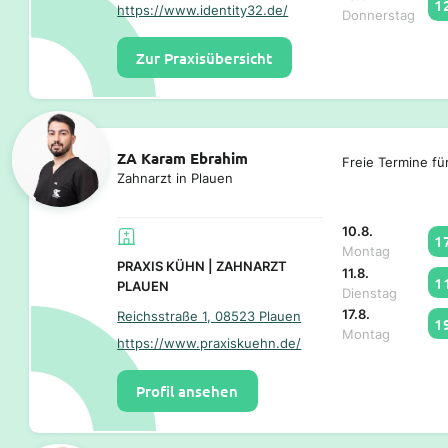
1
https://www.identity32.de/
Donnerstag
Zur Praxisübersicht
ZA Karam Ebrahim
Freie Termine fü
Zahnarzt in Plauen
10.8.
1
Montag
PRAXIS KÜHN | ZAHNARZT
11.8.
1
PLAUEN
Dienstag
17.8.
Reichsstraße 1, 08523 Plauen
1
Montag
https://www.praxiskuehn.de/
Profil ansehen