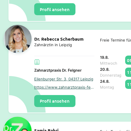
Profil ansehen
Dr. Rebecca Scherbaum
Freie Termine fü
Zahnärztin in Leipzig
19.8.
0
Mittwoch
20.8.
Zahnarztpraxis Dr. Felgner
1
Donnerstag
Eilenburger Str. 3, 04317 Leipzig
24.8.
1
https://www.zahnarztpraxis-felgner.de/
Montag
Profil ansehen
Samia Bahri