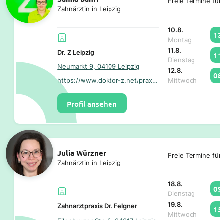
Freie Termine fü
Zahnärztin in Leipzig
10.8.
1
Montag
11.8.
Dr. Z Leipzig
1
Dienstag
Neumarkt 9, 04109 Leipzig
12.8.
0
https://www.doktor-z.net/praxen-standorte/unsere-praxis-leipzig/
Mittwoch
Profil ansehen
Julia Würzner
Freie Termine fü
Zahnärztin in Leipzig
18.8.
0
Dienstag
19.8.
Zahnarztpraxis Dr. Felgner
1
Mittwoch