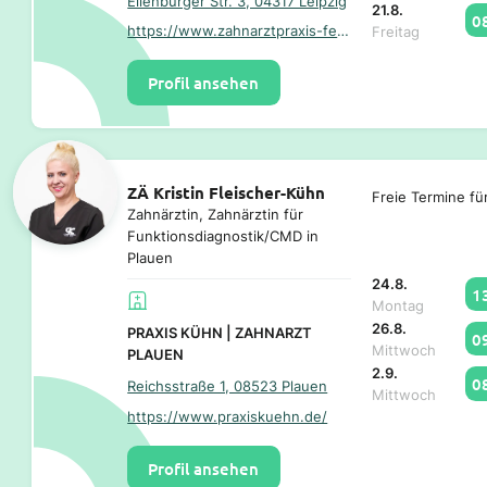
Eilenburger Str. 3, 04317 Leipzig
21.8.
0
https://www.zahnarztpraxis-felgner.de/
Freitag
Profil ansehen
ZÄ Kristin Fleischer-Kühn
Freie Termine fü
Zahnärztin, Zahnärztin für
Funktionsdiagnostik/CMD in
Plauen
24.8.
1
Montag
26.8.
PRAXIS KÜHN | ZAHNARZT
0
Mittwoch
PLAUEN
2.9.
0
Reichsstraße 1, 08523 Plauen
Mittwoch
https://www.praxiskuehn.de/
Profil ansehen