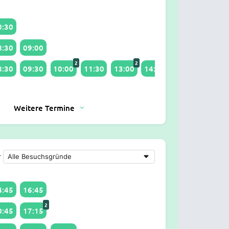
0:30
8:30
09:00
2
2
2
8:30
09:30
10:00
11:30
13:00
14:00
15:00
Weitere Termine
r
4:45
16:45
2
0:45
17:15