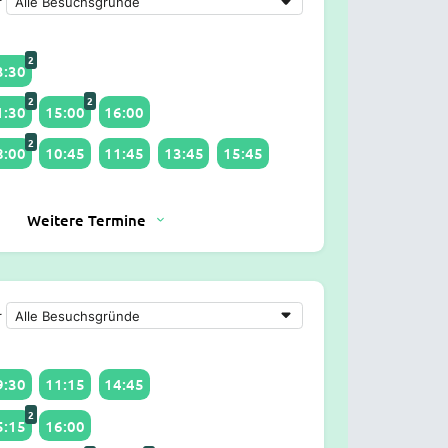
r
2
3:30
2
2
1:30
15:00
16:00
2
8:00
10:45
11:45
13:45
15:45
Weitere Termine
r
9:30
11:15
14:45
2
5:15
16:00