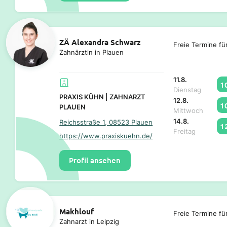
ZÄ Alexandra Schwarz
Freie Termine fü
Zahnärztin in Plauen
11.8.
1
Dienstag
PRAXIS KÜHN | ZAHNARZT
12.8.
1
PLAUEN
Mittwoch
14.8.
Reichsstraße 1, 08523 Plauen
1
Freitag
https://www.praxiskuehn.de/
Profil ansehen
Makhlouf
Freie Termine fü
Zahnarzt in Leipzig