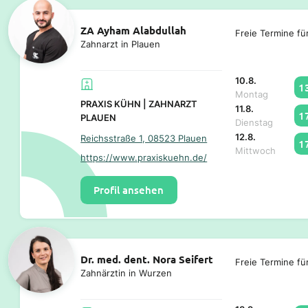
ZA Ayham Alabdullah
Freie Termine fü
Zahnarzt in Plauen
10.8.
1
Montag
PRAXIS KÜHN | ZAHNARZT
11.8.
1
PLAUEN
Dienstag
12.8.
Reichsstraße 1, 08523 Plauen
1
Mittwoch
https://www.praxiskuehn.de/
Profil ansehen
Dr. med. dent. Nora Seifert
Freie Termine fü
Zahnärztin in Wurzen