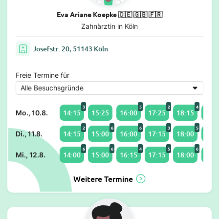
Eva Ariane Koepke 🇩🇪 🇬🇧 🇫🇷
Zahnärztin in Köln
Josefstr. 20, 51143 Köln
Freie Termine für
3
5
2
4
14:15
15:25
16:00
17:25
18:15
19:2
Mo., 10.8.
2
6
6
3
5
14:15
15:00
16:00
17:15
18:00
19:0
Di., 11.8.
6
6
4
5
6
14:00
15:00
16:15
17:15
18:00
19:0
Mi., 12.8.
Weitere Termine