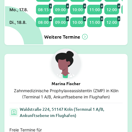
3
4
4
4
4
08:15
09:00
10:00
11:00
12:00
14:4
Mo., 17.8.
4
4
4
4
4
08:00
09:00
10:00
11:00
12:00
Di., 18.8.
Weitere Termine
Marina Fischer
Zahnmedizinische Prophylaxeassistentin (ZMP) in Köln
(Terminal 1 A/B, Ankunftsebene im Flughafen)
Waldstraße 224, 51147 Köln (Terminal 1 A/B,
Ankunftsebene im Flughafen)
Freie Termine für