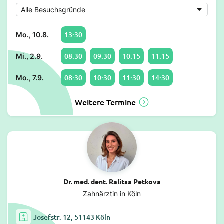
13:30
Mo., 10.8.
08:30
09:30
10:15
11:15
Mi., 2.9.
08:30
10:30
11:30
14:30
Mo., 7.9.
Weitere Termine
Dr. med. dent. Ralitsa Petkova
Zahnärztin in Köln
Josefstr. 12, 51143 Köln