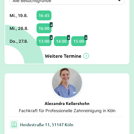
16:45
Mi., 19.8.
4
16:00
Mi., 26.8.
4
4
4
13:00
14:00
15:00
Do., 27.8.
Weitere Termine
Alexandra Kellershohn
Fachkraft für Professionelle Zahnreinigung in Köln
Heidestraße 11, 51147 Köln