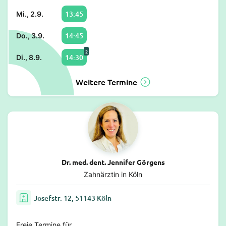
13:45
Mi., 2.9.
14:45
Do., 3.9.
2
14:30
Di., 8.9.
Weitere Termine
Dr. med. dent. Jennifer Görgens
Zahnärztin in Köln
Josefstr. 12, 51143 Köln
Freie Termine für