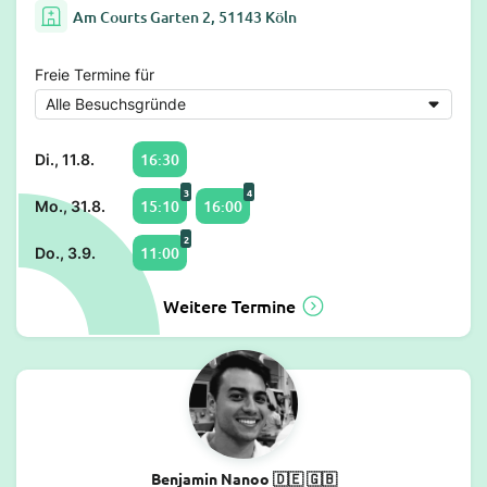
Am Courts Garten 2, 51143 Köln
Freie Termine für
16:30
Di., 11.8.
3
4
15:10
16:00
Mo., 31.8.
2
11:00
Do., 3.9.
Weitere Termine
Benjamin Nanoo 🇩🇪 🇬🇧