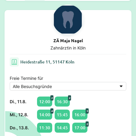
ZÄ Maja Nagel
Zahnärztin in Köln
Heidestraße 11, 51147 Köln
Freie Termine für
2
2
12:00
16:30
Di., 11.8.
4
3
14:00
15:45
16:00
Mi., 12.8.
2
11:30
14:45
17:00
Do., 13.8.