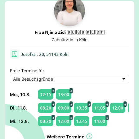
Frau Njima Zidi 🇩🇪 🇬🇧 🇦🇪 🇨🇵
Zahnärztin in Köln
Josefstr. 20, 51143 Köln
Freie Termine für
2
6
12:15
13:00
Mo., 10.8.
4
5
3
6
6
08:20
09:00
10:35
11:05
12:00
14:0
Di., 11.8.
3
6
6
08:20
12:00
13:45
14:00
Mi., 12.8.
Weitere Termine