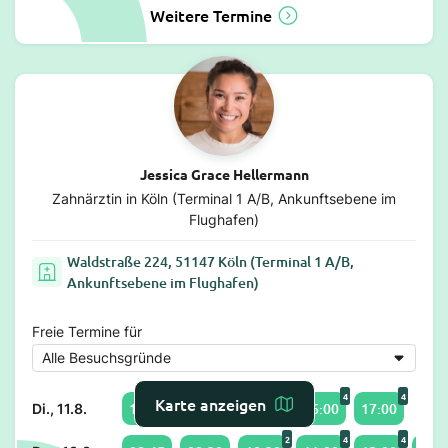
Weitere Termine
Jessica Grace Hellermann
Zahnärztin in Köln (Terminal 1 A/B, Ankunftsebene im
Flughafen)
Waldstraße 224, 51147 Köln (Terminal 1 A/B,
Ankunftsebene im Flughafen)
Freie Termine für
2
4
4
4
4
Karte anzeigen
12:30
14:00
15:00
16:00
17:00
Di., 11.8.
2
4
4