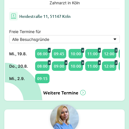
Zahnarzt in Köln
Heidestraße 11, 51147 Köln
Freie Termine für
4
4
4
2
08:00
09:45
10:00
11:00
12:00
14:0
Mi., 19.8.
4
4
4
4
2
08:00
09:00
10:00
11:00
12:00
14:0
Do., 20.8.
09:15
Mi., 2.9.
Weitere Termine