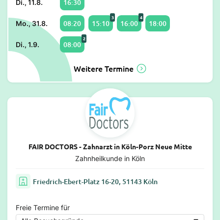
16:30
Di., 11.8.
3
4
08:20
15:10
16:00
18:00
Mo., 31.8.
2
08:00
Di., 1.9.
Weitere Termine
FAIR DOCTORS - Zahnarzt in Köln-Porz Neue Mitte
Zahnheilkunde in Köln
Friedrich-Ebert-Platz 16-20, 51143 Köln
Freie Termine für