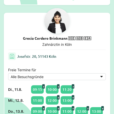
Grecia Cordero Brinkmann 🇩🇪 🇬🇧 🇪🇦
Zahnärztin in Köln
Josefstr. 20, 51143 Köln
Freie Termine für
5
5
3
09:15
10:00
11:20
Di., 11.8.
6
6
11:00
12:00
13:00
Mi., 12.8.
6
6
6
5
6
09:00
10:00
11:00
12:00
13:00
Do., 13.8.