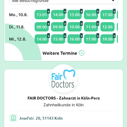
6
6
8
6
6
13:05
14:00
15:00
16:00
17:00
18:0
Mo., 10.8.
6
6
6
6
08:00
09:00
10:00
11:00
12:00
14:0
Di., 11.8.
6
6
5
6
6
14:00
15:00
16:00
17:00
18:00
19:0
Mi., 12.8.
Weitere Termine
FAIR DOCTORS - Zahnarzt in Köln-Porz
Zahnheilkunde in Köln
Josefstr. 20, 51143 Köln