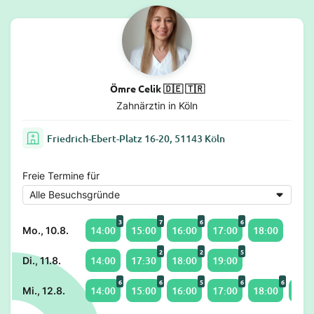
Ömre Celik 🇩🇪 🇹🇷
Zahnärztin in Köln
Friedrich-Ebert-Platz 16-20, 51143 Köln
Freie Termine für
3
7
6
6
14:00
15:00
16:00
17:00
18:00
Mo., 10.8.
2
2
5
14:00
17:30
18:00
19:00
Di., 11.8.
6
6
5
6
6
14:00
15:00
16:00
17:00
18:00
19:0
Mi., 12.8.