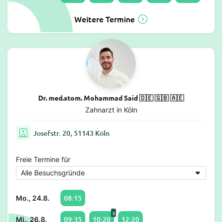
Weitere Termine
Dr. med.stom. Mohammad Said 🇩🇪 🇬🇧 🇦🇪
Zahnarzt in Köln
Josefstr. 20, 51143 Köln
Freie Termine für
08:15
Mo., 24.8.
3
09:35
10:20
12:20
Mi., 26.8.