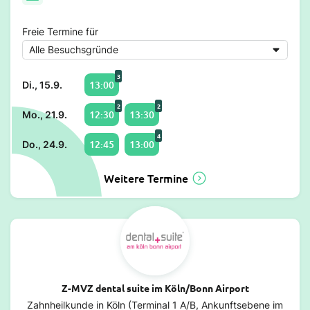
Freie Termine für
3
13:00
Di., 15.9.
2
2
12:30
13:30
Mo., 21.9.
4
12:45
13:00
Do., 24.9.
Weitere Termine
Z-MVZ dental suite im Köln/Bonn Airport
Zahnheilkunde in Köln (Terminal 1 A/B, Ankunftsebene im