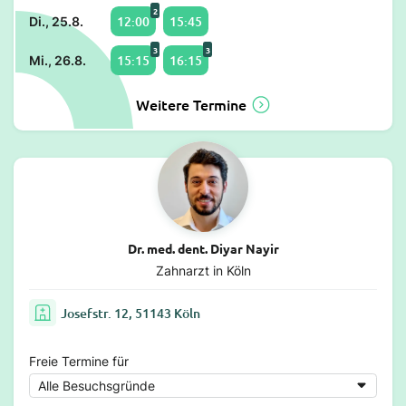
2
12:00
15:45
Di., 25.8.
3
3
15:15
16:15
Mi., 26.8.
Weitere Termine
Dr. med. dent. Diyar Nayir
Zahnarzt in Köln
Josefstr. 12, 51143 Köln
Freie Termine für