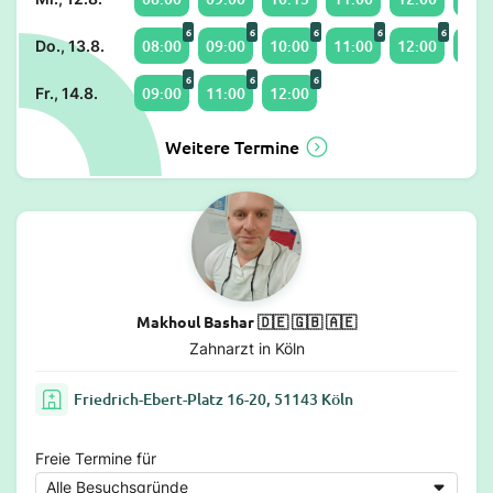
6
6
6
6
6
08:00
09:00
10:00
11:00
12:00
13:0
Do., 13.8.
6
6
6
09:00
11:00
12:00
Fr., 14.8.
Weitere Termine
Makhoul Bashar 🇩🇪 🇬🇧 🇦🇪
Zahnarzt in Köln
Friedrich-Ebert-Platz 16-20, 51143 Köln
Freie Termine für