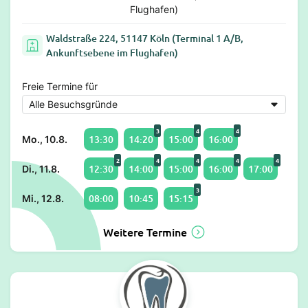
Flughafen)
Waldstraße 224, 51147 Köln (Terminal 1 A/B,
Ankunftsebene im Flughafen)
Freie Termine für
3
4
4
13:30
14:20
15:00
16:00
Mo., 10.8.
2
4
4
4
4
12:30
14:00
15:00
16:00
17:00
Di., 11.8.
3
08:00
10:45
15:15
Mi., 12.8.
Weitere Termine