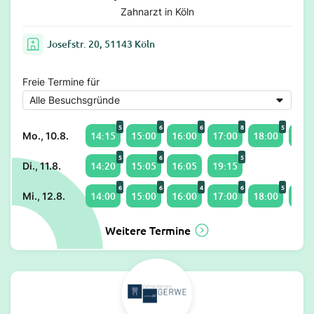
Zahnarzt in Köln
Josefstr. 20, 51143 Köln
Freie Termine für
5
6
6
8
5
14:15
15:00
16:00
17:00
18:00
19:0
Mo., 10.8.
5
6
5
14:20
15:05
16:05
19:15
Di., 11.8.
6
6
4
6
5
14:00
15:00
16:00
17:00
18:00
19:0
Mi., 12.8.
Weitere Termine