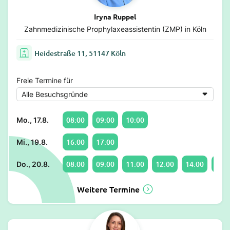
Iryna Ruppel
Zahnmedizinische Prophylaxeassistentin (ZMP) in Köln
Heidestraße 11, 51147 Köln
Freie Termine für
08:00
09:00
10:00
Mo., 17.8.
16:00
17:00
Mi., 19.8.
08:00
09:00
11:00
12:00
14:00
15:0
Do., 20.8.
Weitere Termine