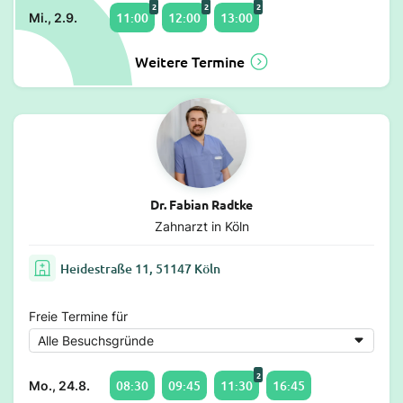
2
2
2
11:00
12:00
13:00
Mi., 2.9.
Weitere Termine
Dr. Fabian Radtke
Zahnarzt in Köln
Heidestraße 11, 51147 Köln
Freie Termine für
2
08:30
09:45
11:30
16:45
Mo., 24.8.