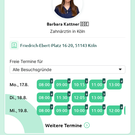
Barbara Kattner 🇩🇪
Zahnärztin in Köln
Friedrich-Ebert-Platz 16-20, 51143 Köln
Freie Termine für
5
6
3
6
4
08:00
09:00
10:15
11:00
13:00
Mo., 17.8.
6
3
6
5
08:00
11:30
12:05
13:00
Di., 18.8.
7
5
6
6
4
08:00
09:00
10:00
11:00
12:00
13:0
Mi., 19.8.
Weitere Termine