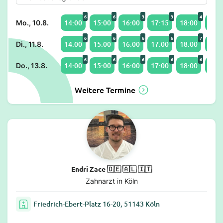
6
6
3
3
4
14:00
15:00
16:00
17:15
18:00
19:0
Mo., 10.8.
6
6
6
6
7
14:00
15:00
16:00
17:00
18:00
19:0
Di., 11.8.
6
6
6
6
6
14:00
15:00
16:00
17:00
18:00
19:0
Do., 13.8.
Weitere Termine
Endri Zace 🇩🇪 🇦🇱 🇮🇹
Zahnarzt in Köln
Friedrich-Ebert-Platz 16-20, 51143 Köln