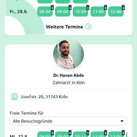
6
6
6
6
4
08:00
09:00
10:00
11:00
12:00
Fr., 28.8.
Weitere Termine
Dr. Hanan Abdo
Zahnarzt in Köln
Josefstr. 20, 51143 Köln
Freie Termine für
6
6
5
6
6
08:00
09:00
10:15
11:00
12:00
13:0
Mi., 12.8.