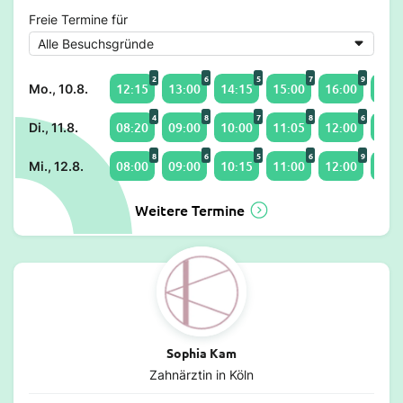
Freie Termine für
2
6
5
7
9
12:15
13:00
14:15
15:00
16:00
17:0
Mo., 10.8.
4
8
7
8
6
08:20
09:00
10:00
11:05
12:00
14:0
Di., 11.8.
8
6
5
6
9
08:00
09:00
10:15
11:00
12:00
13:0
Mi., 12.8.
Weitere Termine
Sophia Kam
Zahnärztin in Köln