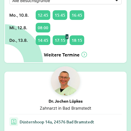
12:45
15:45
16:45
Mo., 10.8.
08:00
Mi., 12.8.
2
14:45
17:15
18:15
Do., 13.8.
Weitere Termine
Dr. Jochen Lüpkes
Zahnarzt in Bad Bramstedt
Düsternhoop 14a, 24576 Bad Bramstedt