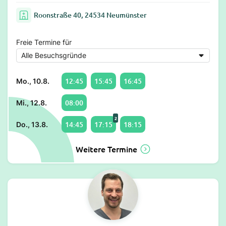
Roonstraße 40, 24534 Neumünster
Freie Termine für
12:45
15:45
16:45
Mo., 10.8.
08:00
Mi., 12.8.
2
14:45
17:15
18:15
Do., 13.8.
Weitere Termine