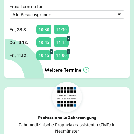
Freie Termine für
10:30
11:30
Fr., 28.8.
3
10:45
11:15
Do., 3.12.
2
3
10:15
11:00
Fr., 11.12.
Weitere Termine
Professionelle Zahnreinigung
Zahnmedizinische Prophylaxeassistentin (ZMP) in
Neumünster