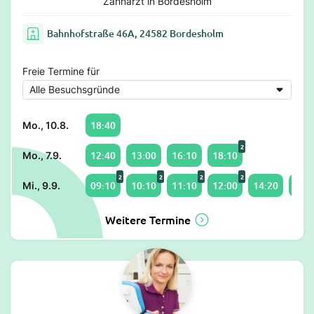
Zahnarzt in Bordesholm
Bahnhofstraße 46A, 24582 Bordesholm
Freie Termine für
18:40
Mo., 10.8.
2
12:40
13:00
16:10
18:10
Mo., 7.9.
2
2
2
2
09:10
10:10
11:10
12:00
14:20
15:4
Mi., 9.9.
Weitere Termine