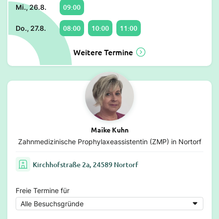
09:00
Mi., 26.8.
08:00
10:00
11:00
Do., 27.8.
Weitere Termine
Maike Kuhn
Zahnmedizinische Prophylaxeassistentin (ZMP) in Nortorf
Kirchhofstraße 2a, 24589 Nortorf
Freie Termine für