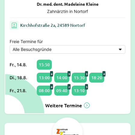
Dr. med. dent. Madeleine Kleine
Zahnärztin in Nortorf
Kirchhofstraße 2a, 24589 Nortorf
Freie Termine für
15:50
Fr., 14.8.
6
3
3
4
13:00
14:00
15:30
18:20
Di., 18.8.
6
2
3
08:00
09:40
13:10
Fr., 21.8.
Weitere Termine