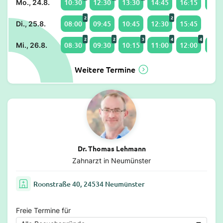
10:30
12:30
13:30
14:45
16:15
18:1
Mo., 24.8.
2
2
08:00
09:45
10:45
12:30
15:45
Di., 25.8.
2
2
3
4
4
08:30
09:30
10:15
11:00
12:00
13:1
Mi., 26.8.
Weitere Termine
Dr. Thomas Lehmann
Zahnarzt in Neumünster
Roonstraße 40, 24534 Neumünster
Freie Termine für