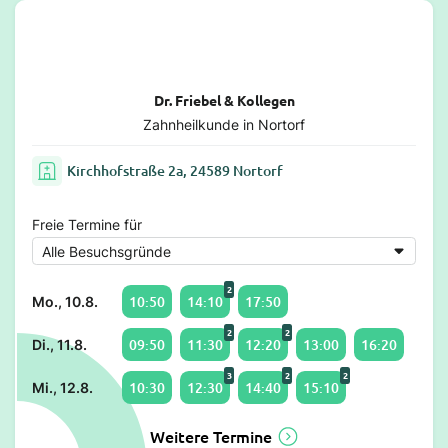
Dr. Friebel & Kollegen
Zahnheilkunde in Nortorf
Kirchhofstraße 2a, 24589 Nortorf
Freie Termine für
2
10:50
14:10
17:50
Mo., 10.8.
2
2
09:50
11:30
12:20
13:00
16:20
Di., 11.8.
3
2
2
10:30
12:30
14:40
15:10
Mi., 12.8.
Weitere Termine