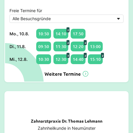
Freie Termine für
2
10:50
14:10
17:50
Mo., 10.8.
2
2
09:50
11:30
12:20
13:00
Di., 11.8.
3
2
2
10:30
12:30
14:40
15:10
Mi., 12.8.
Weitere Termine
Zahnarztpraxis Dr. Thomas Lehmann
Zahnheilkunde in Neumünster