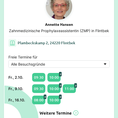
Annette Hansen
Zahnmedizinische Prophylaxeassistentin (ZMP) in Flintbek
Plambeckskamp 2, 24220 Flintbek
Freie Termine für
2
09:30
10:00
Fr., 2.10.
2
2
09:30
10:00
11:00
Fr., 9.10.
2
2
08:00
10:00
Fr., 16.10.
Weitere Termine