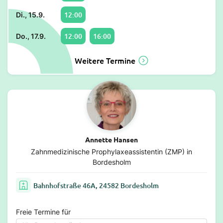
12:00
Di., 15.9.
12:00
16:00
Do., 17.9.
Weitere Termine
Annette Hansen
Zahnmedizinische Prophylaxeassistentin (ZMP) in
Bordesholm
Bahnhofstraße 46A, 24582 Bordesholm
Freie Termine für