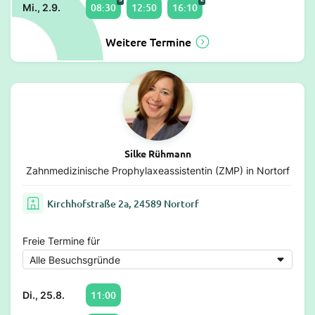
08:30
12:50
16:10
Mi., 2.9.
Weitere Termine
Silke Rühmann
Zahnmedizinische Prophylaxeassistentin (ZMP) in Nortorf
Kirchhofstraße 2a, 24589 Nortorf
Freie Termine für
11:00
Di., 25.8.