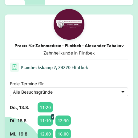
Praxis für Zahnmedizin - Flintbek - Alexander Tabakov
Zahnheilkunde in Flintbek
Plambeckskamp 2, 24220 Flintbek
Freie Termine für
11:20
Do., 13.8.
2
11:10
12:30
Di., 18.8.
12:00
16:00
Mi., 19.8.