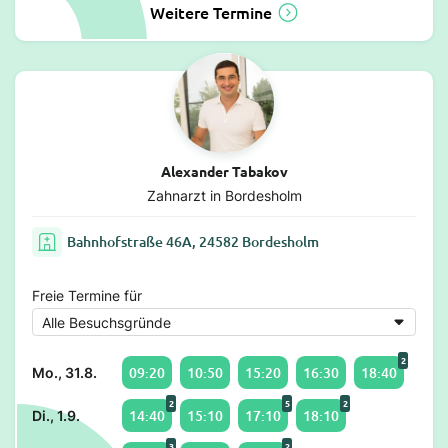
Weitere Termine
Alexander Tabakov
Zahnarzt in Bordesholm
Bahnhofstraße 46A, 24582 Bordesholm
Freie Termine für
2
09:20
10:50
15:20
16:30
18:40
Mo., 31.8.
2
5
2
14:40
15:10
17:10
18:10
Di., 1.9.
3
2