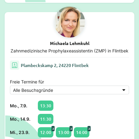
Michaela Lehmkuhl
Zahnmedizinische Prophylaxeassistentin (ZMP) in Flintbek
Plambeckskamp 2, 24220 Flintbek
Freie Termine für
13:30
Mo., 7.9.
11:30
Mo., 14.9.
2
2
2
12:00
13:00
14:00
Mi., 23.9.