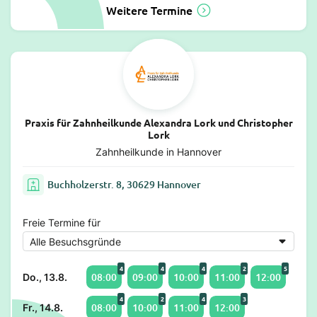
Weitere Termine
Praxis für Zahnheilkunde Alexandra Lork und Christopher
Lork
Zahnheilkunde in Hannover
Buchholzerstr. 8, 30629 Hannover
Freie Termine für
4
4
4
2
5
08:00
09:00
10:00
11:00
12:00
Do., 13.8.
4
2
4
3
08:00
10:00
11:00
12:00
Fr., 14.8.