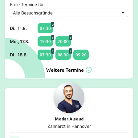
Freie Termine für
2
07:30
Di., 11.8.
2
2
19:30
20:00
Mo., 17.8.
2
2
07:30
08:30
09:20
Di., 18.8.
Weitere Termine
Modar Alsoud
Zahnarzt in Hannover