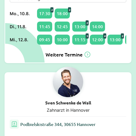
2
2
17:30
18:00
Mo., 10.8.
2
11:45
12:45
13:00
14:00
Di., 11.8.
3
4
2
09:45
10:00
11:15
12:00
13:00
14:1
Mi., 12.8.
Weitere Termine
Sven Schwenke de Wall
Zahnarzt in Hannover
Podbielskistraße 344, 30655 Hannover