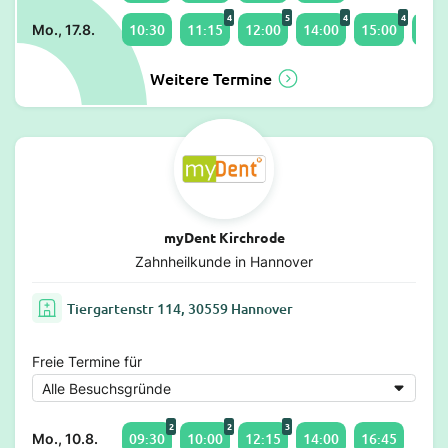
4
5
4
4
10:30
11:15
12:00
14:00
15:00
16:3
Mo., 17.8.
Weitere Termine
myDent Kirchrode
Zahnheilkunde in Hannover
Tiergartenstr 114, 30559 Hannover
Freie Termine für
2
2
3
09:30
10:00
12:15
14:00
16:45
Mo., 10.8.