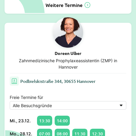
Weitere Termine
Doreen Ulber
Zahnmedizinische Prophylaxeassistentin (ZMP) in
Hannover
Podbielskistraße 344, 30655 Hannover
Freie Termine für
13:30
14:00
Mi., 23.12.
07:00
08:00
11:30
12:30
Mo., 28.12.