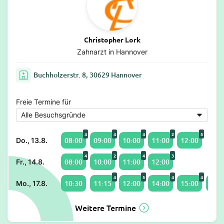
Christopher Lork
Zahnarzt in Hannover
Buchholzerstr. 8, 30629 Hannover
Freie Termine für
4
4
4
2
5
08:00
09:00
10:00
11:00
12:00
Do., 13.8.
4
2
4
3
08:00
10:00
11:00
12:00
Fr., 14.8.
4
5
4
4
10:30
11:15
12:00
14:00
15:00
16:3
Mo., 17.8.
Weitere Termine