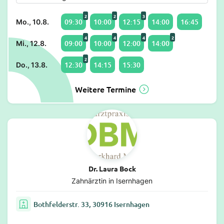
2
2
3
09:30
10:00
12:15
14:00
16:45
Mo., 10.8.
4
4
4
2
09:00
10:00
12:00
14:00
Mi., 12.8.
2
12:30
14:15
15:30
Do., 13.8.
Weitere Termine
Dr. Laura Bock
Zahnärztin in Isernhagen
Bothfelderstr. 33, 30916 Isernhagen