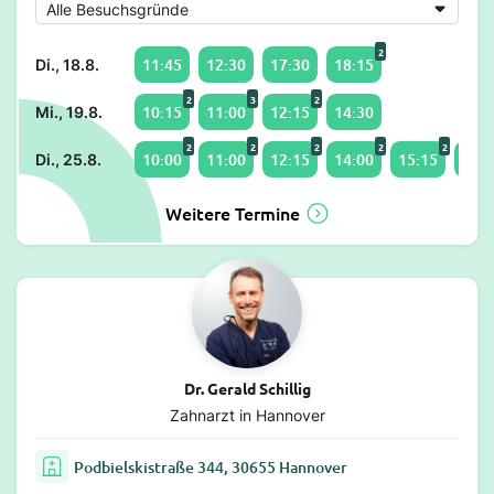
2
11:45
12:30
17:30
18:15
Di., 18.8.
2
3
2
10:15
11:00
12:15
14:30
Mi., 19.8.
2
2
2
2
2
10:00
11:00
12:15
14:00
15:15
17:2
Di., 25.8.
Weitere Termine
Dr. Gerald Schillig
Zahnarzt in Hannover
Podbielskistraße 344, 30655 Hannover