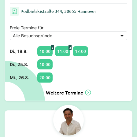
Podbielskistraße 344, 30655 Hannover
Freie Termine für
2
2
10:00
11:00
12:00
Di., 18.8.
10:00
Di., 25.8.
20:00
Mi., 26.8.
Weitere Termine