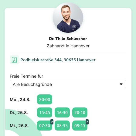
Dr. Thilo Schleicher
Zahnarzt in Hannover
Podbielskistraße 344, 30655 Hannover
Freie Termine für
20:00
Mo., 24.8.
15:45
16:30
20:10
Di., 25.8.
2
2
07:30
08:35
09:15
Mi., 26.8.