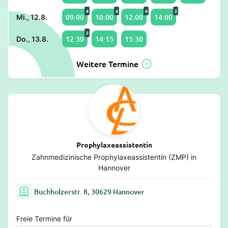
4
4
4
2
09:00
10:00
12:00
14:00
Mi., 12.8.
2
12:30
14:15
15:30
Do., 13.8.
Weitere Termine
Prophylaxeassistentin
Zahnmedizinische Prophylaxeassistentin (ZMP) in
Hannover
Buchholzerstr. 8, 30629 Hannover
Freie Termine für