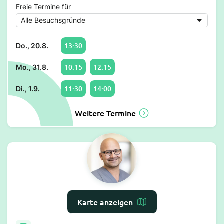
Freie Termine für
13:30
Do., 20.8.
10:15
12:15
Mo., 31.8.
11:30
14:00
Di., 1.9.
Weitere Termine
Dr. Burkhard Müller
Karte anzeigen
Zahnarzt in Isernhagen