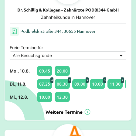
Dr. Schillig & Kollegen - Zahnärzte PODBI344 GmbH
Zahnheilkunde in Hannover
Podbielskistraße 344, 30655 Hannover
Freie Termine für
09:45
20:00
Mo., 10.8.
4
3
3
3
2
07:25
08:30
09:00
10:00
11:30
12:0
Di., 11.8.
10:00
12:30
Mi., 12.8.
Weitere Termine