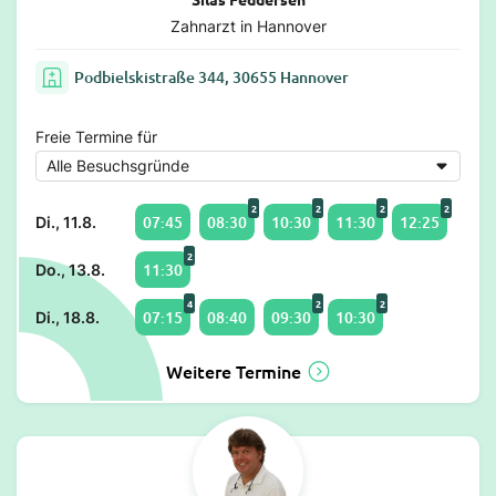
Zahnarzt in Hannover
Podbielskistraße 344, 30655 Hannover
Freie Termine für
2
2
2
2
07:45
08:30
10:30
11:30
12:25
Di., 11.8.
2
11:30
Do., 13.8.
4
2
2
07:15
08:40
09:30
10:30
Di., 18.8.
Weitere Termine