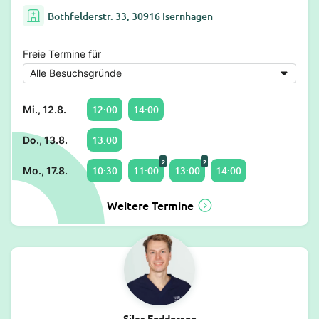
Bothfelderstr. 33, 30916 Isernhagen
Freie Termine für
12:00
14:00
Mi., 12.8.
13:00
Do., 13.8.
2
2
10:30
11:00
13:00
14:00
Mo., 17.8.
Weitere Termine
Silas Feddersen