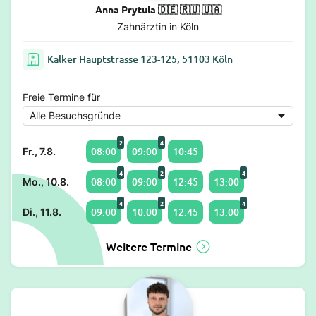
Anna Prytula 🇩🇪 🇷🇺 🇺🇦
Zahnärztin in Köln
Kalker Hauptstrasse 123-125, 51103 Köln
Freie Termine für
2
4
08:00
09:00
10:45
Fr., 7.8.
4
2
4
08:00
09:00
12:45
13:00
Mo., 10.8.
4
2
4
09:00
10:00
12:45
13:00
Di., 11.8.
Weitere Termine