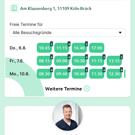
Am Klausenberg 1, 51109 Köln-Brück
Freie Termine für
2
4
3
10:45
11:15
16:40
17:00
Do., 6.8.
6
4
4
2
3
08:15
09:00
10:30
11:15
13:15
Fr., 7.8.
4
2
2
4
4
08:30
09:40
10:40
11:30
12:30
13:0
Mo., 10.8.
Weitere Termine