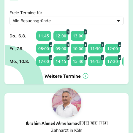
Freie Termine für
2
4
11:45
12:00
13:00
Do., 6.8.
4
3
4
2
4
08:00
09:00
10:00
11:30
12:00
Fr., 7.8.
4
3
2
3
2
12:00
14:15
15:30
16:15
17:30
18:1
Mo., 10.8.
Weitere Termine
Ibrahim Ahmad Almohamad 🇩🇪 🇦🇪 🇹🇯
Zahnarzt in Köln