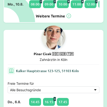
7
7
8
8
7
08:00
09:00
10:00
11:00
12:00
13:0
Mo., 10.8.
Weitere Termine
Pinar Cicek 🇩🇪 🇬🇧 🇹🇷
Zahnärztin in Köln
Kalker Hauptstrasse 123-125, 51103 Köln
Freie Termine für
3
14:45
16:15
17:45
Do., 6.8.