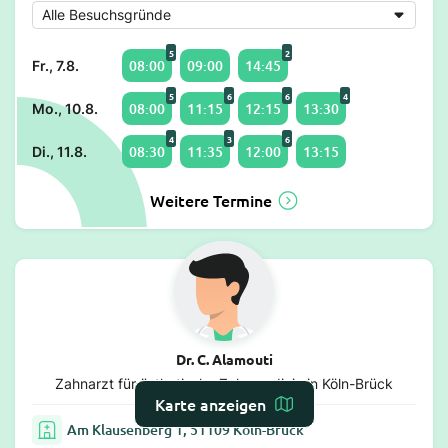
5
2
08:00
09:00
14:45
Fr., 7.8.
5
6
6
4
08:00
11:15
12:15
13:30
Mo., 10.8.
4
3
6
08:30
11:35
12:00
13:15
Di., 11.8.
Weitere Termine
Dr. C. Alamouti
Zahnarzt für ästhetische Zahnmedizin in Köln-Brück
Karte anzeigen
Am Klausenberg 1, 51109 Köln-Brück