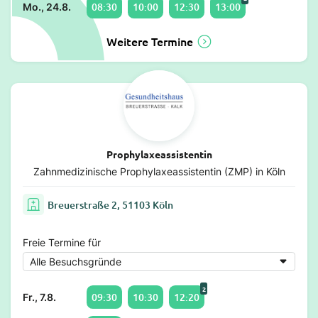
08:30
10:00
12:30
13:00
Mo., 24.8.
Weitere Termine
Prophylaxeassistentin
Zahnmedizinische Prophylaxeassistentin (ZMP) in Köln
Breuerstraße 2, 51103 Köln
Freie Termine für
2
09:30
10:30
12:20
Fr., 7.8.