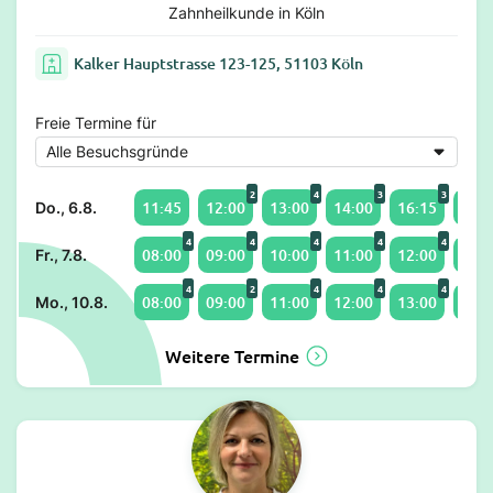
Zahnheilkunde in Köln
Kalker Hauptstrasse 123-125, 51103 Köln
Freie Termine für
2
4
3
3
11:45
12:00
13:00
14:00
16:15
17:4
Do., 6.8.
4
4
4
4
4
08:00
09:00
10:00
11:00
12:00
13:1
Fr., 7.8.
4
2
4
4
4
08:00
09:00
11:00
12:00
13:00
14:1
Mo., 10.8.
Weitere Termine