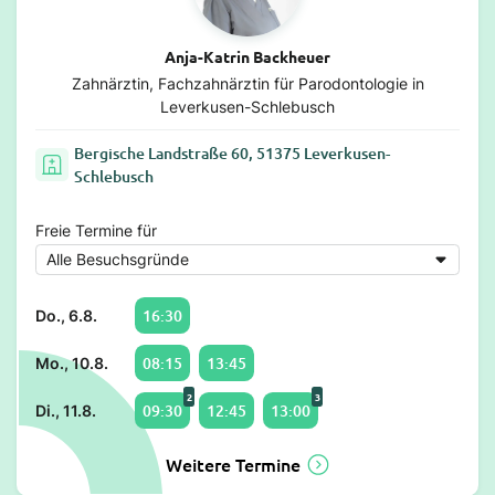
Anja-Katrin Backheuer
Zahnärztin, Fachzahnärztin für Parodontologie in
Leverkusen-Schlebusch
Bergische Landstraße 60, 51375 Leverkusen-
Schlebusch
Freie Termine für
16:30
Do., 6.8.
08:15
13:45
Mo., 10.8.
2
3
09:30
12:45
13:00
Di., 11.8.
Weitere Termine