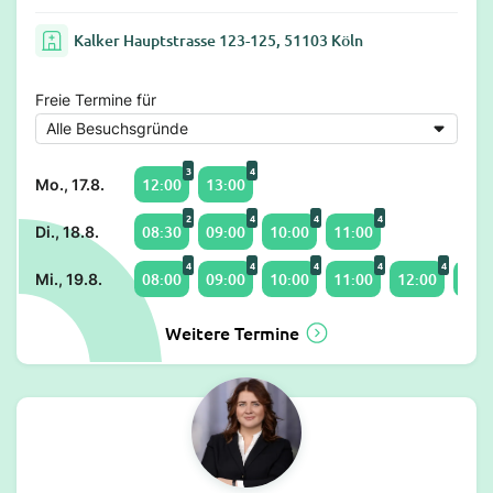
Kalker Hauptstrasse 123-125, 51103 Köln
Freie Termine für
3
4
12:00
13:00
Mo., 17.8.
2
4
4
4
08:30
09:00
10:00
11:00
Di., 18.8.
4
4
4
4
4
08:00
09:00
10:00
11:00
12:00
13:0
Mi., 19.8.
Weitere Termine