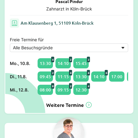
Pascal Pindur
Zahnarzt in Köln-Brück
Am Klausenberg 1, 51109 Köln-Brück
Freie Termine für
4
2
2
13:30
14:10
15:45
Mo., 10.8.
2
4
4
6
09:45
11:15
13:30
14:10
17:00
18:2
Di., 11.8.
8
2
4
08:00
09:15
12:30
Mi., 12.8.
Weitere Termine