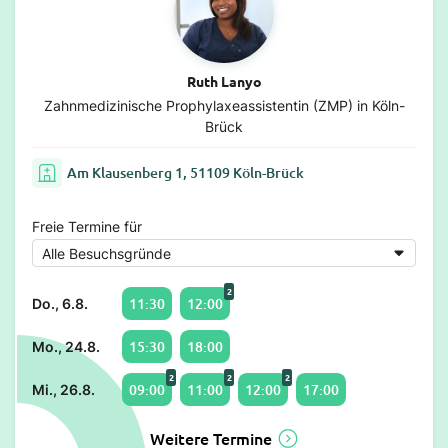
Ruth Lanyo
Zahnmedizinische Prophylaxeassistentin (ZMP) in Köln-
Brück
Am Klausenberg 1, 51109 Köln-Brück
Freie Termine für
2
11:30
12:00
Do., 6.8.
15:30
18:00
Mo., 24.8.
2
2
2
09:00
11:00
12:00
17:00
Mi., 26.8.
Weitere Termine