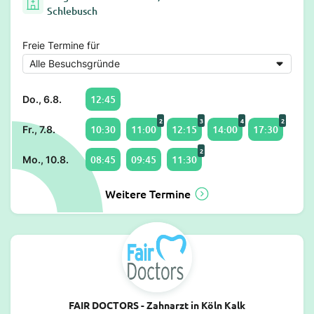
Schlebusch
Freie Termine für
12:45
Do., 6.8.
2
3
4
2
10:30
11:00
12:15
14:00
17:30
Fr., 7.8.
2
08:45
09:45
11:30
Mo., 10.8.
Weitere Termine
FAIR DOCTORS - Zahnarzt in Köln Kalk