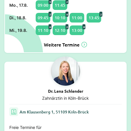
5
2
09:00
11:45
Mo., 17.8.
2
4
2
09:45
10:10
11:00
13:45
Di., 18.8.
6
2
8
11:10
12:10
13:00
Mi., 19.8.
Weitere Termine
Dr. Lena Schlender
Zahnärztin in Köln-Brück
Am Klausenberg 1, 51109 Köln-Brück
Freie Termine für