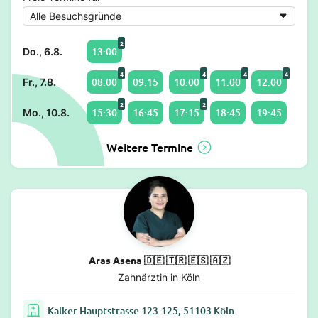
2
13:00
Do., 6.8.
4
4
4
4
08:00
09:15
10:00
11:00
12:00
Fr., 7.8.
2
2
15:30
16:45
17:15
18:45
19:45
Mo., 10.8.
Weitere Termine
Aras Asena 🇩🇪 🇹🇷 🇪🇸 🇦🇿
Zahnärztin in Köln
Kalker Hauptstrasse 123-125, 51103 Köln