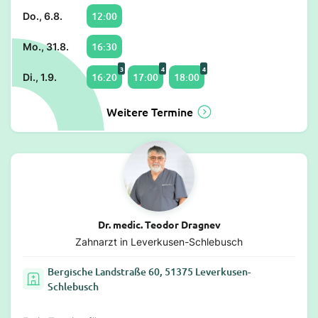
12:00
Do., 6.8.
16:30
Mo., 31.8.
3
4
4
16:20
17:00
18:00
Di., 1.9.
Weitere Termine
Dr. medic. Teodor Dragnev
Zahnarzt in Leverkusen-Schlebusch
Bergische Landstraße 60, 51375 Leverkusen-
Schlebusch