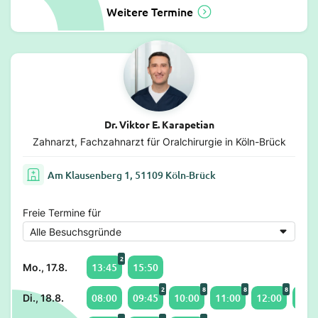
Weitere Termine
Dr. Viktor E. Karapetian
Zahnarzt, Fachzahnarzt für Oralchirurgie in Köln-Brück
Am Klausenberg 1, 51109 Köln-Brück
Freie Termine für
2
13:45
15:50
Mo., 17.8.
2
8
8
8
08:00
09:45
10:00
11:00
12:00
13:0
Di., 18.8.