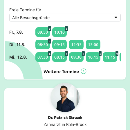
Freie Termine für
2
4
09:50
10:10
Fr., 7.8.
2
08:50
09:15
12:55
15:00
Di., 11.8.
6
6
6
6
9
07:30
08:15
09:30
10:15
11:15
13:0
Mi., 12.8.
Weitere Termine
Dr. Patrick Struzik
Zahnarzt in Köln-Brück