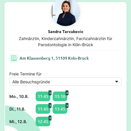
Sandra Tarcukovic
Zahnärztin, Kinderzahnärztin, Fachzahnärztin für
Parodontologie in Köln-Brück
Am Klausenberg 1, 51109 Köln-Brück
Freie Termine für
3
4
11:45
15:10
Mo., 10.8.
3
3
11:45
13:45
Di., 11.8.
3
12:45
Mi., 12.8.