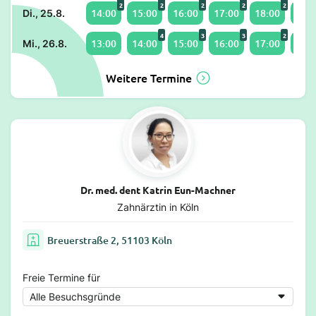
2
2
2
2
2
14:00
15:00
16:00
17:00
18:00
19:0
Di., 25.8.
4
3
3
2
13:00
14:00
15:00
16:00
17:00
18:0
Mi., 26.8.
Weitere Termine
Dr. med. dent Katrin Eun-Machner
Zahnärztin in Köln
Breuerstraße 2, 51103 Köln
Freie Termine für