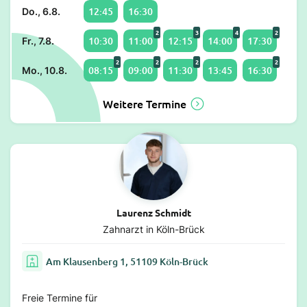
12:45
16:30
Do., 6.8.
2
3
4
2
10:30
11:00
12:15
14:00
17:30
Fr., 7.8.
2
2
2
2
08:15
09:00
11:30
13:45
16:30
Mo., 10.8.
Weitere Termine
Laurenz Schmidt
Zahnarzt in Köln-Brück
Am Klausenberg 1, 51109 Köln-Brück
Freie Termine für