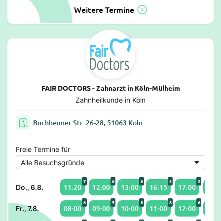
Weitere Termine
FAIR DOCTORS - Zahnarzt in Köln-Mülheim
Zahnheilkunde in Köln
Buchheimer Str. 26-28, 51063 Köln
Freie Termine für
7
6
6
5
2
11:20
12:00
13:00
16:15
17:00
18:0
Do., 6.8.
6
5
8
8
6
08:00
09:00
10:00
11:00
12:00
15:3
Fr., 7.8.