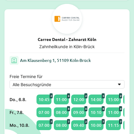
Carree Dental - Zahnarzt Köln
Zahnheilkunde in Köln-Brück
Am Klausenberg 1, 51109 Köln-Brück
Freie Termine für
2
6
2
3
2
10:45
11:00
12:00
14:00
15:00
16:0
Do., 6.8.
8
6
8
4
07:00
08:00
09:00
10:10
11:00
12:0
Fr., 7.8.
7
7
2
7
7
07:00
08:00
09:40
10:00
11:15
12:0
Mo., 10.8.