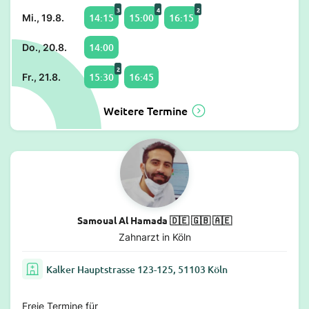
3
4
2
14:15
15:00
16:15
Mi., 19.8.
14:00
Do., 20.8.
2
15:30
16:45
Fr., 21.8.
Weitere Termine
Samoual Al Hamada 🇩🇪 🇬🇧 🇦🇪
Zahnarzt in Köln
Kalker Hauptstrasse 123-125, 51103 Köln
Freie Termine für