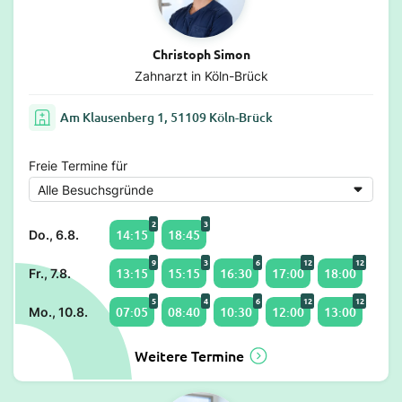
Christoph Simon
Zahnarzt in Köln-Brück
Am Klausenberg 1, 51109 Köln-Brück
Freie Termine für
2
3
14:15
18:45
Do., 6.8.
9
3
6
12
12
13:15
15:15
16:30
17:00
18:00
Fr., 7.8.
5
4
6
12
12
07:05
08:40
10:30
12:00
13:00
Mo., 10.8.
Weitere Termine