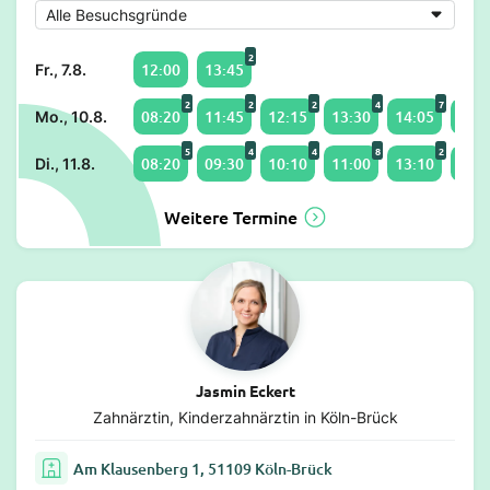
2
12:00
13:45
Fr., 7.8.
2
2
2
4
7
08:20
11:45
12:15
13:30
14:05
15:0
Mo., 10.8.
5
4
4
8
2
08:20
09:30
10:10
11:00
13:10
14:3
Di., 11.8.
Weitere Termine
Jasmin Eckert
Zahnärztin, Kinderzahnärztin in Köln-Brück
Am Klausenberg 1, 51109 Köln-Brück