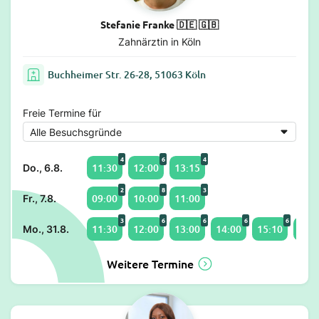
Stefanie Franke 🇩🇪 🇬🇧
Zahnärztin in Köln
Buchheimer Str. 26-28, 51063 Köln
Freie Termine für
4
6
4
11:30
12:00
13:15
Do., 6.8.
2
8
3
09:00
10:00
11:00
Fr., 7.8.
3
6
6
6
6
11:30
12:00
13:00
14:00
15:10
16:0
Mo., 31.8.
Weitere Termine