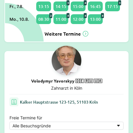
3
4
3
13:15
14:15
15:00
16:45
17:15
Fr., 7.8.
2
4
4
4
08:30
11:00
12:00
13:00
Mo., 10.8.
Weitere Termine
Volodymyr Yavorskyy 🇩🇪 🇷🇺 🇺🇦
Zahnarzt in Köln
Kalker Hauptstrasse 123-125, 51103 Köln
Freie Termine für