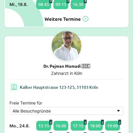
2
2
4
08:45
09:15
16:30
Mi., 19.8.
Weitere Termine
Dr. Pejman Mamadi 🇩🇪
Zahnarzt in Köln
Kalker Hauptstrasse 123-125, 51103 Köln
Freie Termine für
2
2
2
2
15:15
16:00
17:15
18:00
19:00
Mo., 24.8.