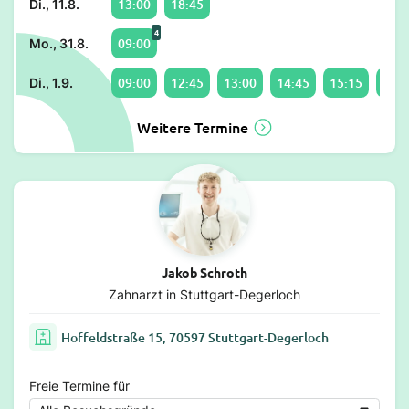
13:00
18:45
Di., 11.8.
4
09:00
Mo., 31.8.
09:00
12:45
13:00
14:45
15:15
18:1
Di., 1.9.
Weitere Termine
Jakob Schroth
Zahnarzt in Stuttgart-Degerloch
Hoffeldstraße 15, 70597 Stuttgart-Degerloch
Freie Termine für