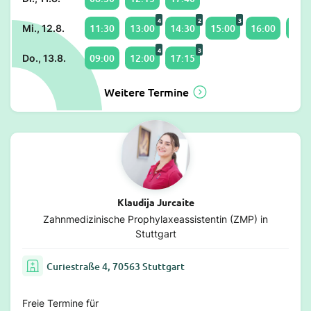
4
2
3
11:30
13:00
14:30
15:00
16:00
17:4
Mi., 12.8.
4
3
09:00
12:00
17:15
Do., 13.8.
Weitere Termine
Klaudija Jurcaite
Zahnmedizinische Prophylaxeassistentin (ZMP) in
Stuttgart
Curiestraße 4, 70563 Stuttgart
Freie Termine für