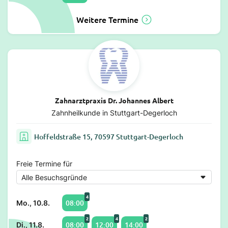
Weitere Termine
Zahnarztpraxis Dr. Johannes Albert
Zahnheilkunde in Stuttgart-Degerloch
Hoffeldstraße 15, 70597 Stuttgart-Degerloch
Freie Termine für
4
08:00
Mo., 10.8.
2
4
2
08:00
12:00
14:00
Di., 11.8.