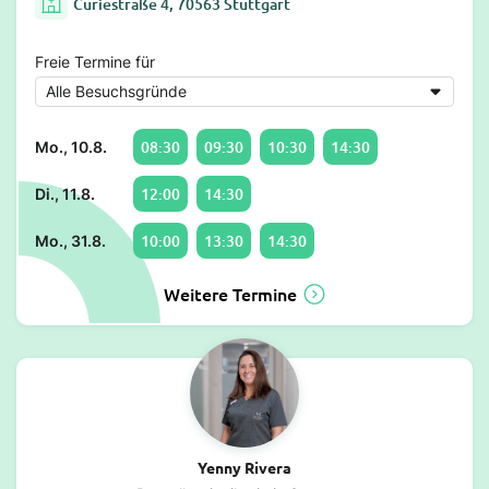
Curiestraße 4, 70563 Stuttgart
Freie Termine für
08:30
09:30
10:30
14:30
Mo., 10.8.
12:00
14:30
Di., 11.8.
10:00
13:30
14:30
Mo., 31.8.
Weitere Termine
Yenny Rivera