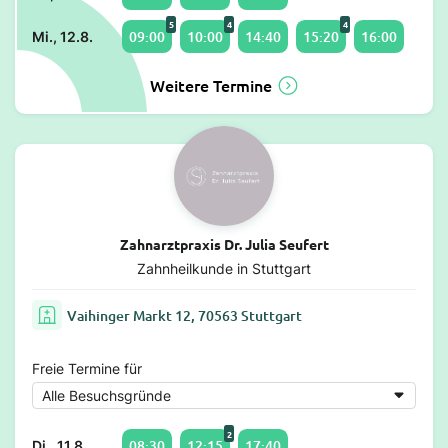
5
4
4
09:00
10:00
14:40
15:20
16:00
Mi., 12.8.
Weitere Termine
Zahnarztpraxis Dr. Julia Seufert
Zahnheilkunde in Stuttgart
Vaihinger Markt 12, 70563 Stuttgart
Freie Termine für
2
08:30
12:15
17:40
Di., 11.8.