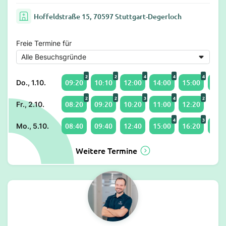
Hoffeldstraße 15, 70597 Stuttgart-Degerloch
Freie Termine für
2
2
4
4
4
09:20
10:10
12:00
14:00
15:00
16:0
Do., 1.10.
2
2
3
4
2
08:20
09:20
10:20
11:00
12:20
Fr., 2.10.
4
3
08:40
09:40
12:40
15:00
16:20
17:0
Mo., 5.10.
Weitere Termine