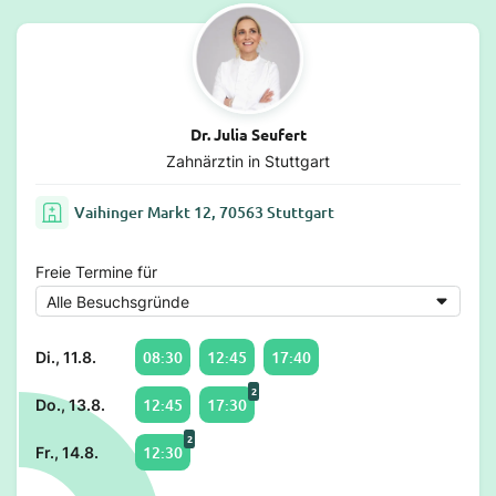
Dr. Julia Seufert
Zahnärztin in Stuttgart
Vaihinger Markt 12, 70563 Stuttgart
Freie Termine für
08:30
12:45
17:40
Di., 11.8.
2
12:45
17:30
Do., 13.8.
2
12:30
Fr., 14.8.