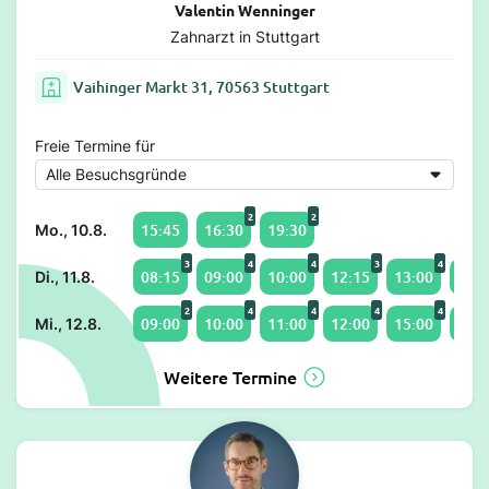
Valentin Wenninger
Zahnarzt in Stuttgart
Vaihinger Markt 31, 70563 Stuttgart
Freie Termine für
2
2
15:45
16:30
19:30
Mo., 10.8.
3
4
4
3
4
08:15
09:00
10:00
12:15
13:00
14:0
Di., 11.8.
2
4
4
4
4
09:00
10:00
11:00
12:00
15:00
16:4
Mi., 12.8.
Weitere Termine