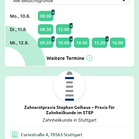
4
08:00
Mo., 10.8.
4
08:30
12:00
Di., 11.8.
3
4
3
09:20
10:00
14:40
15:20
16:00
Mi., 12.8.
Weitere Termine
Zahnarztpraxis Stephan Gelhaus – Praxis für
Zahnheilkunde im STEP
Zahnheilkunde in Stuttgart
Curiestraße 4, 70563 Stuttgart