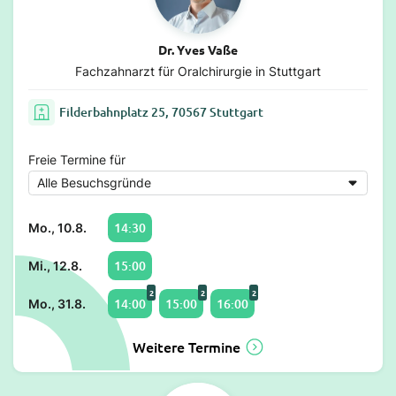
Dr. Yves Vaße
Fachzahnarzt für Oralchirurgie in Stuttgart
Filderbahnplatz 25, 70567 Stuttgart
Freie Termine für
14:30
Mo., 10.8.
15:00
Mi., 12.8.
2
2
2
14:00
15:00
16:00
Mo., 31.8.
Weitere Termine