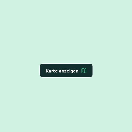
Karte anzeigen
Dr. Flex ist die
KI-Rezeption für Arzt- und
Zahnarztpraxen
– Online-Terminvergabe, VoiceAI
und WebAI, direkt mit dem
Praxis-Verwaltungs-
System
verbunden. DSGVO-konform und BSI C5-