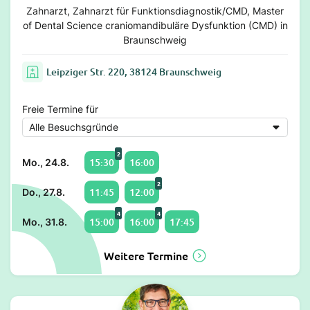
Zahnarzt, Zahnarzt für Funktionsdiagnostik/CMD, Master
of Dental Science craniomandibuläre Dysfunktion (CMD) in
Braunschweig
Leipziger Str. 220, 38124 Braunschweig
Freie Termine für
2
15:30
16:00
Mo., 24.8.
2
11:45
12:00
Do., 27.8.
4
4
15:00
16:00
17:45
Mo., 31.8.
Weitere Termine