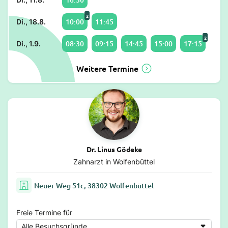
2
10:00
11:45
Di., 18.8.
2
08:30
09:15
14:45
15:00
17:15
Di., 1.9.
Weitere Termine
Dr. Linus Gödeke
Zahnarzt in Wolfenbüttel
Neuer Weg 51c, 38302 Wolfenbüttel
Freie Termine für