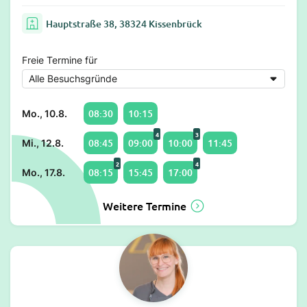
Hauptstraße 38, 38324 Kissenbrück
Freie Termine für
08:30
10:15
Mo., 10.8.
4
3
08:45
09:00
10:00
11:45
Mi., 12.8.
2
4
08:15
15:45
17:00
Mo., 17.8.
Weitere Termine