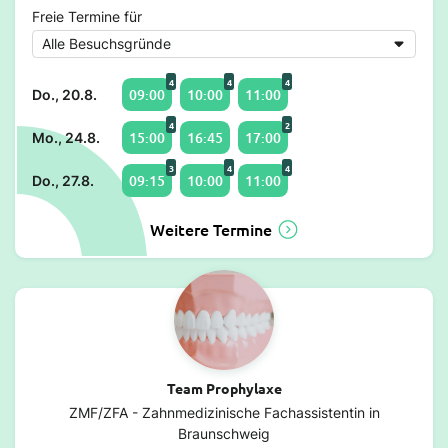
Freie Termine für
4
4
4
09:00
10:00
11:00
Do., 20.8.
4
2
15:00
16:45
17:00
Mo., 24.8.
3
4
4
09:15
10:00
11:00
Do., 27.8.
Weitere Termine
Team Prophylaxe
ZMF/ZFA - Zahnmedizinische Fachassistentin in
Braunschweig