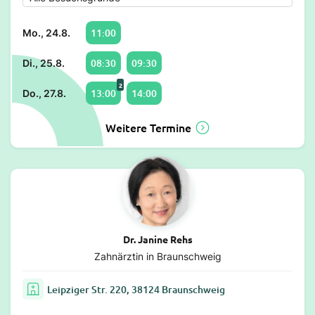
11:00
Mo., 24.8.
08:30
09:30
Di., 25.8.
2
13:00
14:00
Do., 27.8.
Weitere Termine
Dr. Janine Rehs
Zahnärztin in Braunschweig
Leipziger Str. 220, 38124 Braunschweig