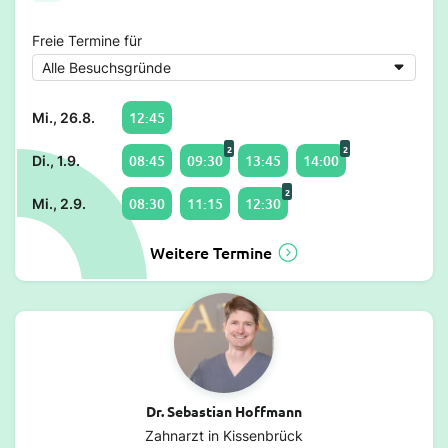
Freie Termine für
12:45
Mi., 26.8.
2
2
08:45
09:30
13:45
14:00
Di., 1.9.
2
08:30
11:15
12:30
Mi., 2.9.
Weitere Termine
Dr. Sebastian Hoffmann
Zahnarzt in Kissenbrück