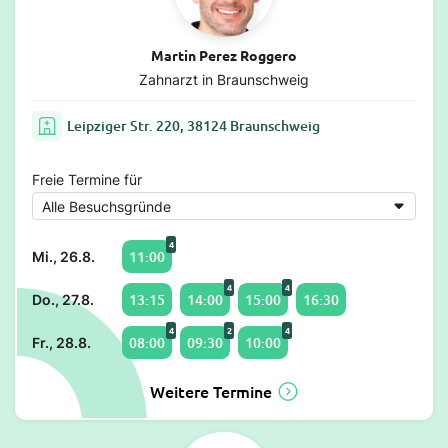
Martin Perez Roggero
Zahnarzt in Braunschweig
Leipziger Str. 220, 38124 Braunschweig
Freie Termine für
4
11:00
Mi., 26.8.
4
4
13:15
14:00
15:00
16:30
Do., 27.8.
4
2
4
08:00
09:30
10:00
Fr., 28.8.
Weitere Termine