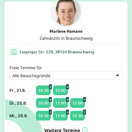
Marlene Hamann
Zahnärztin in Braunschweig
Leipziger Str. 220, 38124 Braunschweig
Freie Termine für
2
4
10:30
12:00
Fr., 21.8.
4
4
4
10:00
11:00
12:00
Di., 25.8.
2
4
2
10:30
11:00
12:30
Mi., 26.8.
Weitere Termine