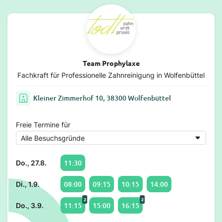
Team Prophylaxe
Fachkraft für Professionelle Zahnreinigung in Wolfenbüttel
Kleiner Zimmerhof 10, 38300 Wolfenbüttel
Freie Termine für
11:30
Do., 27.8.
08:00
09:15
10:15
14:00
Di., 1.9.
2
2
11:15
15:00
16:15
Do., 3.9.