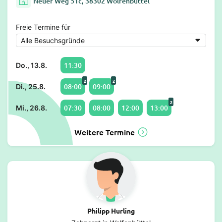
Neuer Weg 51c, 38302 Wolfenbüttel
Freie Termine für
11:30
Do., 13.8.
2
2
08:00
09:00
Di., 25.8.
2
07:30
08:00
12:00
13:00
Mi., 26.8.
Weitere Termine
Philipp Hurling