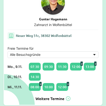
Gunter Hagemann
Zahnarzt in Wolfenbüttel
Neuer Weg 51c, 38302 Wolfenbüttel
Freie Termine für
2
2
07:30
09:30
11:30
12:00
13:00
Mo., 9.11.
14:30
Di., 10.11.
2
2
08:00
10:00
12:00
Mi., 11.11.
Weitere Termine