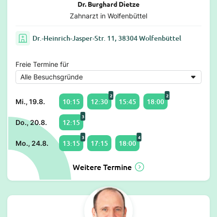
Dr. Burghard Dietze
Zahnarzt in Wolfenbüttel
Dr.-Heinrich-Jasper-Str. 11, 38304 Wolfenbüttel
Freie Termine für
2
2
10:15
12:30
15:45
18:00
Mi., 19.8.
3
12:15
Do., 20.8.
3
4
13:15
17:15
18:00
Mo., 24.8.
Weitere Termine