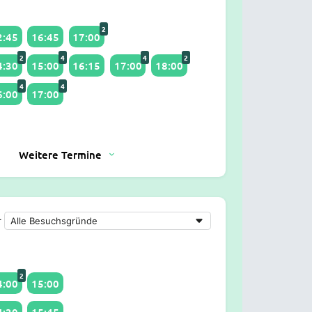
2
2:45
16:45
17:00
2
4
4
2
4:30
15:00
16:15
17:00
18:00
4
4
6:00
17:00
Weitere Termine
r
2
4:00
15:00
4:30
15:45