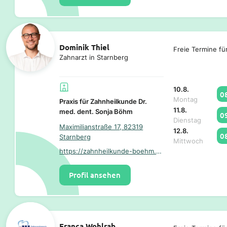
Dominik Thiel
Freie Termine fü
Zahnarzt in Starnberg
10.8.
0
Montag
Praxis für Zahnheilkunde Dr.
11.8.
med. dent. Sonja Böhm
0
Dienstag
Maximilianstraße 17, 82319
12.8.
0
Starnberg
Mittwoch
https://zahnheilkunde-boehm.de/
Profil ansehen
Franca Wohlrab