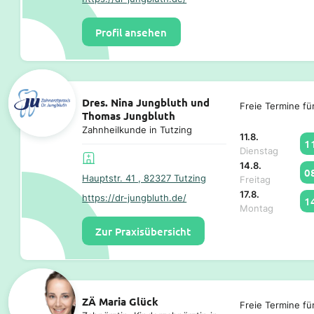
Profil ansehen
Dres. Nina Jungbluth und
Freie Termine fü
Thomas Jungbluth
Zahnheilkunde in Tutzing
11.8.
1
Dienstag
14.8.
0
Hauptstr. 41 , 82327 Tutzing
Freitag
17.8.
https://dr-jungbluth.de/
1
Montag
Zur Praxisübersicht
ZÄ Maria Glück
Freie Termine fü