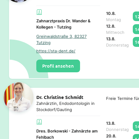
10.8.
1
Montag
Zahnarztpraxis Dr. Wander &
12.8.
Kollegen - Tutzing
1
Mittwoch
Greinwaldstraße 3, 82327
13.8.
1
Tutzing
Donnerstag
https://sta-dent.de/
Profil ansehen
Dr. Christine Schmidt
Freie Termine fü
Zahnärztin, Endodontologin in
Stockdorf/Gauting
13.8.
1
Donnerstag
Dres. Borkowski - Zahnärzte am
20.8.
Fehlbach
1