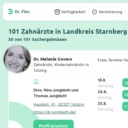
Verfügbarkeit
Versicherung
101 Zahnärzte in Landkreis Starnberg
30 von 101 Suchergebnissen
Dr. Melanie Govers
Freie Termine fü
Zahnärztin, Kinderzahnärztin in
Tutzing
18.8.
1
Dienstag
Dres. Nina Jungbluth und
24.8.
1
Thomas Jungbluth
Montag
25.8.
Hauptstr. 41 , 82327 Tutzing
1
Dienstag
https://dr-jungbluth.de/
Profil ansehen