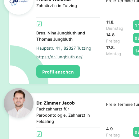
Freie Termine fü
Zahnärztin in Tutzing
11.8.
1
Dienstag
Dres. Nina Jungbluth und
14.8.
0
Thomas Jungbluth
Freitag
17.8.
Hauptstr. 41 , 82327 Tutzing
1
Montag
https://dr-jungbluth.de/
Profil ansehen
Dr. Zimmer Jacob
Freie Termine fü
Fachzahnarzt für
Parodontologie, Zahnarzt in
Feldafing
4.9.
0
Freitag