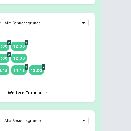
r
2
2
1:00
12:00
2
1:00
12:00
2
2
0:15
11:15
12:00
Weitere Termine
r