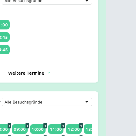
r
1:00
8:45
4:45
Weitere Termine
r
4
4
4
4
4
2
4
8:00
09:00
10:00
11:00
12:00
13:30
14:00
15:00