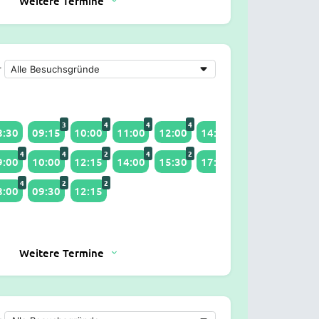
Weitere Termine
r
3
4
4
4
4
4
8:30
09:15
10:00
11:00
12:00
14:00
15:00
16:00
4
4
2
4
2
4
9:00
10:00
12:15
14:00
15:30
17:00
4
2
2
8:00
09:30
12:15
Weitere Termine