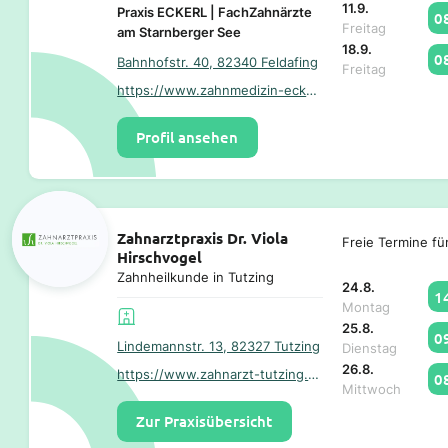
11.9.
Praxis ECKERL | FachZahnärzte
0
Freitag
am Starnberger See
18.9.
0
Bahnhofstr. 40, 82340 Feldafing
Freitag
https://www.zahnmedizin-eckerl.de/
Profil ansehen
Zahnarztpraxis Dr. Viola
Freie Termine fü
Hirschvogel
Zahnheilkunde in Tutzing
24.8.
1
Montag
25.8.
0
Lindemannstr. 13, 82327 Tutzing
Dienstag
26.8.
https://www.zahnarzt-tutzing.com/
0
Mittwoch
Zur Praxisübersicht