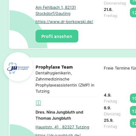
Donnerstag
Am Fehlbach 1, 82131
21.8.
1
Stockdorf/Gauting
Freitag
https://www.dr-borkowski.de/
Profil ansehen
Prophylaxe Team
Freie Termine fü
Dentalhygienikerin,
Zahnmedizinische
Prophylaxeassistentin (ZMP) in
Tutzing
4.9.
1
Freitag
8.9.
1
Dres. Nina Jungbluth und
Dienstag
Thomas Jungbluth
25.9.
1
Freitag
Hauptstr. 41 , 82327 Tutzing
https://dr-jungbluth.de/