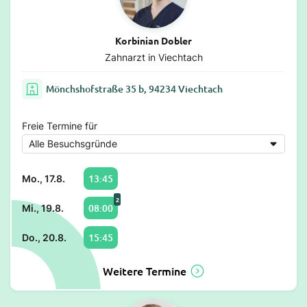
Korbinian Dobler
Zahnarzt in Viechtach
Mönchshofstraße 35 b, 94234 Viechtach
Freie Termine für
13:45
Mo., 17.8.
2
08:00
Mi., 19.8.
15:45
Do., 20.8.
Weitere Termine