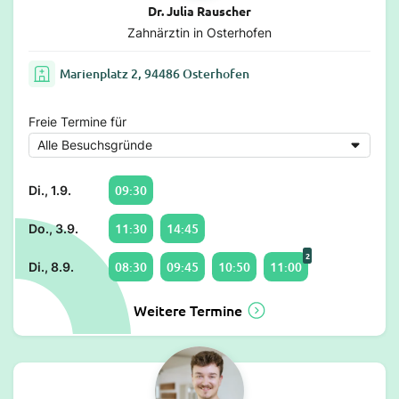
Dr. Julia Rauscher
Zahnärztin in Osterhofen
Marienplatz 2, 94486 Osterhofen
Freie Termine für
09:30
Di., 1.9.
11:30
14:45
Do., 3.9.
2
08:30
09:45
10:50
11:00
Di., 8.9.
Weitere Termine