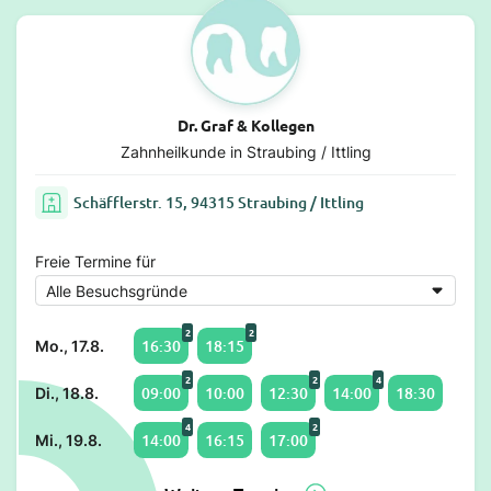
Dr. Graf & Kollegen
Zahnheilkunde in Straubing / Ittling
Schäfflerstr. 15, 94315 Straubing / Ittling
Freie Termine für
2
2
16:30
18:15
Mo., 17.8.
2
2
4
09:00
10:00
12:30
14:00
18:30
Di., 18.8.
4
2
14:00
16:15
17:00
Mi., 19.8.