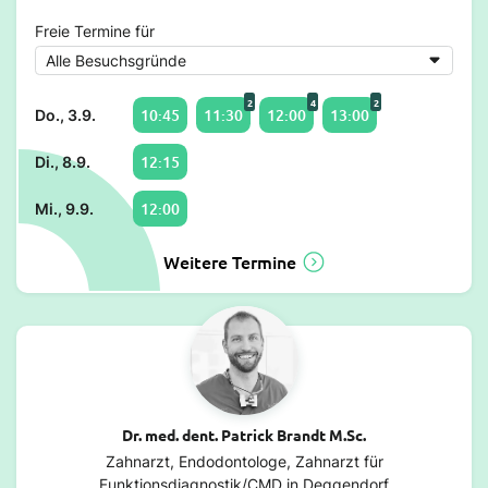
Freie Termine für
2
4
2
10:45
11:30
12:00
13:00
Do., 3.9.
12:15
Di., 8.9.
12:00
Mi., 9.9.
Weitere Termine
Dr. med. dent. Patrick Brandt M.Sc.
Zahnarzt, Endodontologe, Zahnarzt für
Funktionsdiagnostik/CMD in Deggendorf