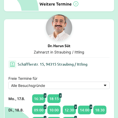
Weitere Termine
Dr. Harun Süt
Zahnarzt in Straubing / Ittling
Schäfflerstr. 15, 94315 Straubing / Ittling
Freie Termine für
2
2
16:30
18:15
Mo., 17.8.
2
2
4
09:00
10:00
12:30
14:00
18:30
Di., 18.8.