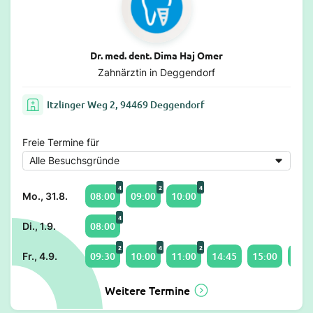
Dr. med. dent. Dima Haj Omer
Zahnärztin in Deggendorf
Itzlinger Weg 2, 94469 Deggendorf
Freie Termine für
4
2
4
08:00
09:00
10:00
Mo., 31.8.
4
08:00
Di., 1.9.
2
4
2
09:30
10:00
11:00
14:45
15:00
16:1
Fr., 4.9.
Weitere Termine