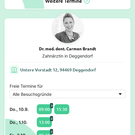
Weitere Termine
Dr. med. dent. Carmen Brandt
Zahnärztin in Deggendorf
Untere Vorstadt 12, 94469 Deggendorf
Freie Termine für
3
09:00
15:30
Do., 10.9.
2
13:00
Do., 1.10.
2