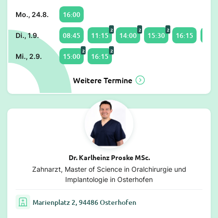
16:00
Mo., 24.8.
2
2
2
08:45
11:15
14:00
15:30
16:15
17:1
Di., 1.9.
2
2
15:00
16:15
Mi., 2.9.
Weitere Termine
Dr. Karlheinz Proske MSc.
Zahnarzt, Master of Science in Oralchirurgie und
Implantologie in Osterhofen
Marienplatz 2, 94486 Osterhofen