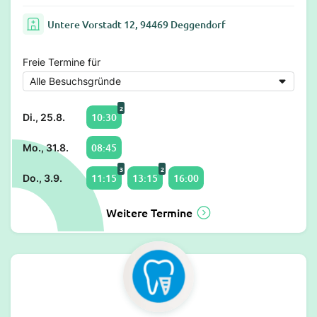
Untere Vorstadt 12, 94469 Deggendorf
Freie Termine für
2
10:30
Di., 25.8.
08:45
Mo., 31.8.
3
2
11:15
13:15
16:00
Do., 3.9.
Weitere Termine