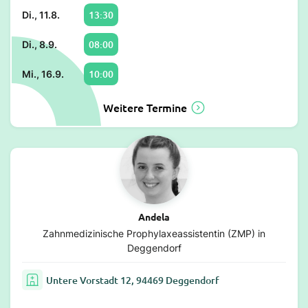
13:30
Di., 11.8.
08:00
Di., 8.9.
10:00
Mi., 16.9.
Weitere Termine
Andela
Zahnmedizinische Prophylaxeassistentin (ZMP) in
Deggendorf
Untere Vorstadt 12, 94469 Deggendorf