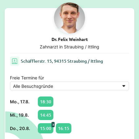
Dr. Felix Weinhart
Zahnarzt in Straubing / Ittling
Schäfflerstr. 15, 94315 Straubing / Ittling
Freie Termine für
18:30
Mo., 17.8.
14:45
Mi., 19.8.
3
15:00
16:15
Do., 20.8.