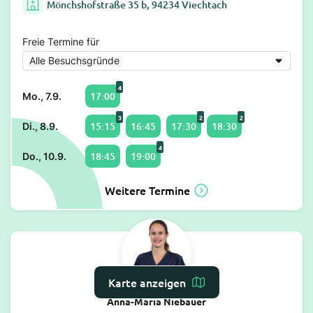
Mönchshofstraße 35 b, 94234 Viechtach
Freie Termine für
4
17:00
Mo., 7.9.
3
2
2
15:15
16:45
17:30
18:30
Di., 8.9.
4
18:45
19:00
Do., 10.9.
Weitere Termine
Karte anzeigen
Anna-Maria Niebauer