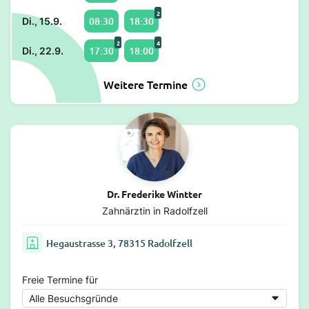
2
08:30
18:30
Di., 15.9.
2
4
17:30
18:00
Di., 22.9.
Weitere Termine
Dr. Frederike Wintter
Zahnärztin in Radolfzell
Hegaustrasse 3, 78315 Radolfzell
Freie Termine für