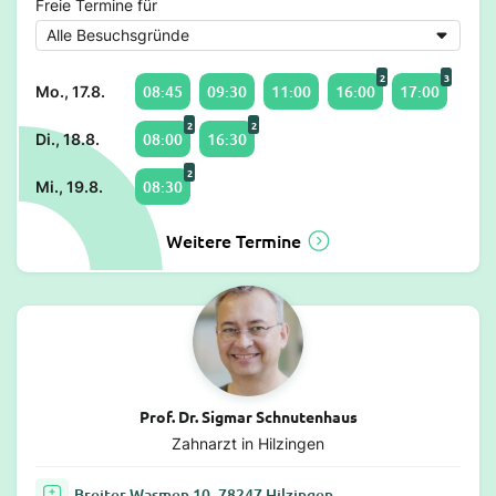
Freie Termine für
2
3
08:45
09:30
11:00
16:00
17:00
Mo., 17.8.
2
2
08:00
16:30
Di., 18.8.
2
08:30
Mi., 19.8.
Weitere Termine
Prof. Dr. Sigmar Schnutenhaus
Zahnarzt in Hilzingen
Breiter Wasmen 10, 78247 Hilzingen