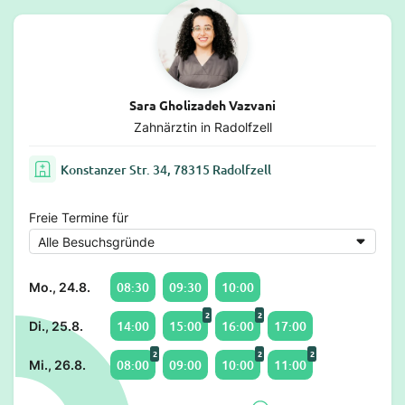
Sara Gholizadeh Vazvani
Zahnärztin in Radolfzell
Konstanzer Str. 34, 78315 Radolfzell
Freie Termine für
08:30
09:30
10:00
Mo., 24.8.
2
2
14:00
15:00
16:00
17:00
Di., 25.8.
2
2
2
08:00
09:00
10:00
11:00
Mi., 26.8.