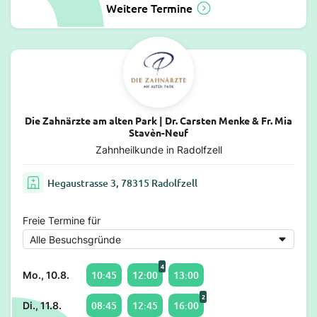
Weitere Termine
Die Zahnärzte am alten Park | Dr. Carsten Menke & Fr. Mia
Stavèn-Neuf
Zahnheilkunde in Radolfzell
Hegaustrasse 3, 78315 Radolfzell
Freie Termine für
4
10:45
12:00
13:00
Mo., 10.8.
2
08:45
12:45
16:00
Di., 11.8.