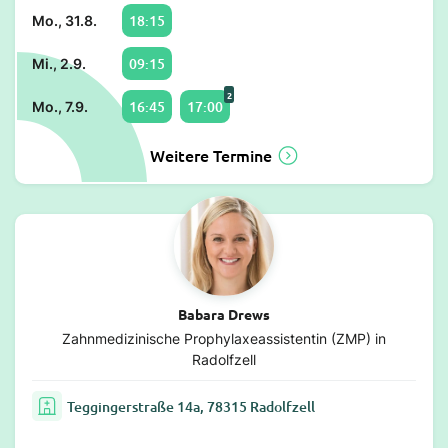
18:15
Mo., 31.8.
09:15
Mi., 2.9.
2
16:45
17:00
Mo., 7.9.
Weitere Termine
Babara Drews
Zahnmedizinische Prophylaxeassistentin (ZMP) in
Radolfzell
Teggingerstraße 14a, 78315 Radolfzell