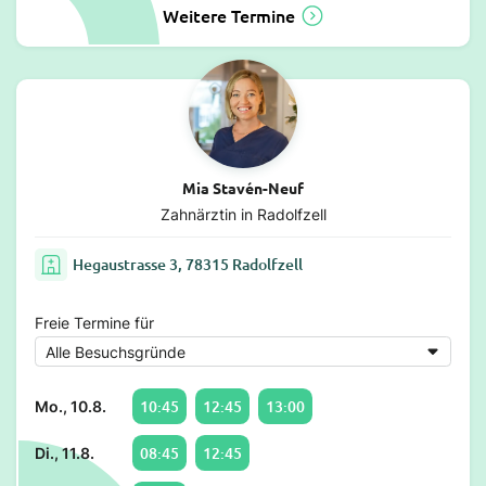
Weitere Termine
Mia Stavén-Neuf
Zahnärztin in Radolfzell
Hegaustrasse 3, 78315 Radolfzell
Freie Termine für
10:45
12:45
13:00
Mo., 10.8.
08:45
12:45
Di., 11.8.