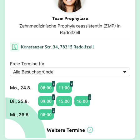
Team Prophylaxe
Zahnmedizinische Prophylaxeassistentin (ZMP) in
Radolfzell
Konstanzer Str. 34, 78315 Radolfzell
Freie Termine für
2
2
08:00
11:00
Mo., 24.8.
2
2
09:00
15:00
16:00
Di., 25.8.
2
08:00
Mi., 26.8.
Weitere Termine