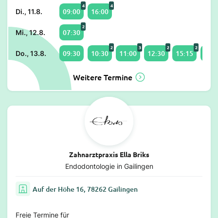
4
4
09:00
16:00
Di., 11.8.
2
07:30
Mi., 12.8.
2
3
2
2
09:30
10:30
11:00
12:30
15:15
16:1
Do., 13.8.
Weitere Termine
Zahnarztpraxis Ella Briks
Endodontologie in Gailingen
Auf der Höhe 16, 78262 Gailingen
Freie Termine für