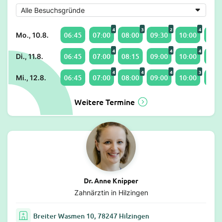
4
3
2
4
06:45
07:00
08:00
09:30
10:00
11:0
Mo., 10.8.
4
4
4
06:45
07:00
08:15
09:00
10:00
11:0
Di., 11.8.
4
4
4
3
06:45
07:00
08:00
09:00
10:00
12:0
Mi., 12.8.
Weitere Termine
Dr. Anne Knipper
Zahnärztin in Hilzingen
Breiter Wasmen 10, 78247 Hilzingen