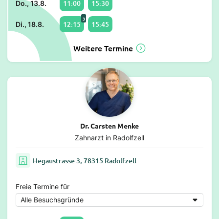
11:00
15:30
Do., 13.8.
3
12:15
15:45
Di., 18.8.
Weitere Termine
Dr. Carsten Menke
Zahnarzt in Radolfzell
Hegaustrasse 3, 78315 Radolfzell
Freie Termine für