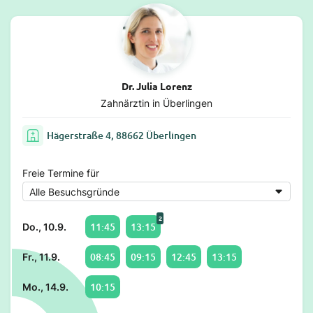
Dr. Julia Lorenz
Zahnärztin in Überlingen
Hägerstraße 4, 88662 Überlingen
Freie Termine für
2
11:45
13:15
Do., 10.9.
08:45
09:15
12:45
13:15
Fr., 11.9.
10:15
Mo., 14.9.