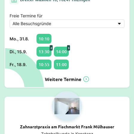
Freie Termine für
10:10
Mo., 31.8.
2
3
13:30
14:00
Di., 15.9.
10:55
11:00
Fr., 18.9.
Weitere Termine
Zahnarztpraxis am Fischmarkt Frank Mülhauser
Zahnheilkunde in Konstanz