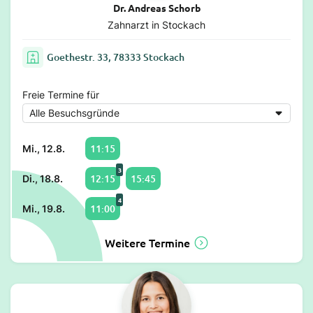
Dr. Andreas Schorb
Zahnarzt in Stockach
Goethestr. 33, 78333 Stockach
Freie Termine für
11:15
Mi., 12.8.
3
12:15
15:45
Di., 18.8.
4
11:00
Mi., 19.8.
Weitere Termine