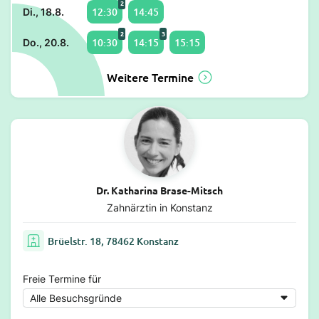
2
12:30
14:45
Di., 18.8.
2
3
10:30
14:15
15:15
Do., 20.8.
Weitere Termine
Dr. Katharina Brase-Mitsch
Zahnärztin in Konstanz
Brüelstr. 18, 78462 Konstanz
Freie Termine für