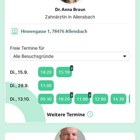
Dr. Anna Braun
Zahnärztin in Allensbach
Hinnengasse 1, 78476 Allensbach
Freie Termine für
2
14:20
15:10
Di., 15.9.
11:00
Di., 29.9.
3
2
09:30
10:20
11:00
12:00
14:30
15:2
Di., 13.10.
Weitere Termine