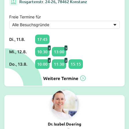
Rosgartenstr. 24-26, 78462 Konstanz
Freie Termine für
17:45
Di., 11.8.
2
3
10:30
13:00
Mi., 12.8.
2
2
10:00
11:30
15:15
Do., 13.8.
Weitere Termine
Dr. Isabel Doering