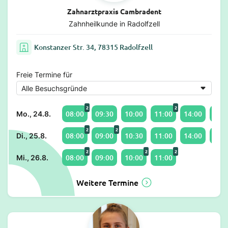
Zahnarztpraxis Cambradent
Zahnheilkunde in Radolfzell
Konstanzer Str. 34, 78315 Radolfzell
Freie Termine für
2
2
08:00
09:30
10:00
11:00
14:00
15:0
Mo., 24.8.
2
2
08:00
09:00
10:30
11:00
14:00
15:0
Di., 25.8.
2
2
2
08:00
09:00
10:00
11:00
Mi., 26.8.
Weitere Termine