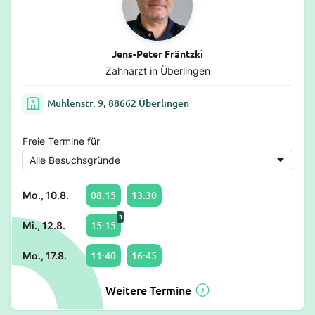
Jens-Peter Fräntzki
Zahnarzt in Überlingen
Mühlenstr. 9, 88662 Überlingen
Freie Termine für
08:15
13:30
Mo., 10.8.
3
15:15
Mi., 12.8.
11:40
16:45
Mo., 17.8.
Weitere Termine