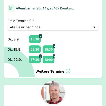
Allensbacher Str. 14a, 78465 Konstanz
Freie Termine für
2
18:30
Di., 8.9.
2
08:30
18:30
Di., 15.9.
2
4
17:30
18:00
Di., 22.9.
Weitere Termine