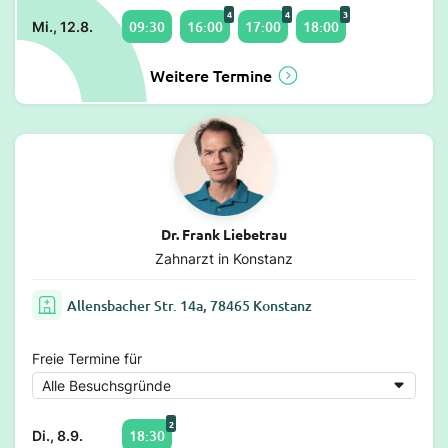
4
4
3
09:30
16:00
17:00
18:00
Mi., 12.8.
Weitere Termine
Dr. Frank Liebetrau
Zahnarzt in Konstanz
Allensbacher Str. 14a, 78465 Konstanz
Freie Termine für
2
18:30
Di., 8.9.