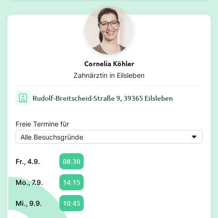
Cornelia Köhler
Zahnärztin in Eilsleben
Rudolf-Breitscheid-Straße 9, 39365 Eilsleben
Freie Termine für
08:30
Fr., 4.9.
14:15
Mo., 7.9.
10:45
Mi., 9.9.