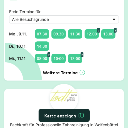
Freie Termine für
2
2
07:30
09:30
11:30
12:00
13:00
Mo., 9.11.
14:30
Di., 10.11.
2
2
08:00
10:00
12:00
Mi., 11.11.
Weitere Termine
Karte anzeigen
Team Prophylaxe
Fachkraft für Professionelle Zahnreinigung in Wolfenbüttel