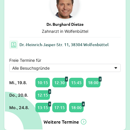
Dr. Burghard Dietze
Zahnarzt in Wolfenbüttel
Dr.-Heinrich-Jasper-Str. 11, 38304 Wolfenbüttel
Freie Termine für
2
2
10:15
12:30
15:45
18:00
Mi., 19.8.
3
12:15
Do., 20.8.
3
4
13:15
17:15
18:00
Mo., 24.8.
Weitere Termine