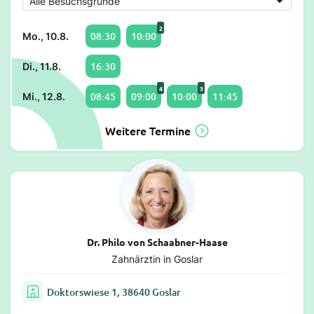
2
08:30
10:00
Mo., 10.8.
16:30
Di., 11.8.
4
3
08:45
09:00
10:00
11:45
Mi., 12.8.
Weitere Termine
Dr. Philo von Schaabner-Haase
Zahnärztin in Goslar
Doktorswiese 1, 38640 Goslar