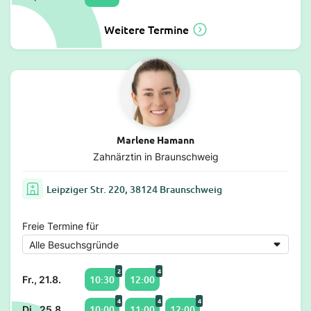
Weitere Termine
Marlene Hamann
Zahnärztin in Braunschweig
Leipziger Str. 220, 38124 Braunschweig
Freie Termine für
2
4
10:30
12:00
Fr., 21.8.
4
4
4
10:00
11:00
12:00
Di., 25.8.