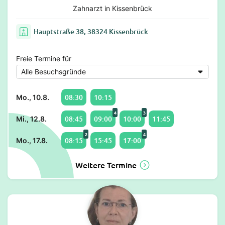
Zahnarzt in Kissenbrück
Hauptstraße 38, 38324 Kissenbrück
Freie Termine für
08:30
10:15
Mo., 10.8.
4
3
08:45
09:00
10:00
11:45
Mi., 12.8.
2
4
08:15
15:45
17:00
Mo., 17.8.
Weitere Termine