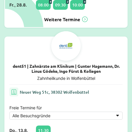
4
2
4
08:00
09:30
10:00
Fr., 28.8.
Weitere Termine
dent51 | Zahnärzte am Klinikum | Gunter Hagemann, Dr.
Linus Gödeke, Ingo Fürst & Kollegen
Zahnheilkunde in Wolfenbüttel
Neuer Weg 51c, 38302 Wolfenbüttel
Freie Termine für
11:30
Do., 13.8.