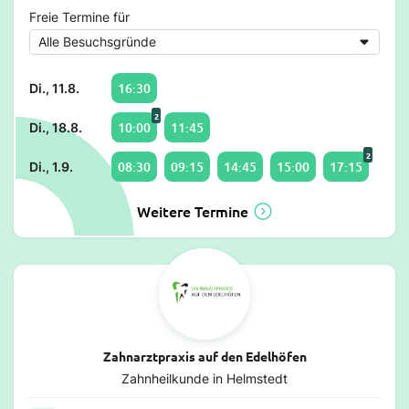
Freie Termine für
16:30
Di., 11.8.
2
10:00
11:45
Di., 18.8.
2
08:30
09:15
14:45
15:00
17:15
Di., 1.9.
Weitere Termine
Zahnarztpraxis auf den Edelhöfen
Zahnheilkunde in Helmstedt