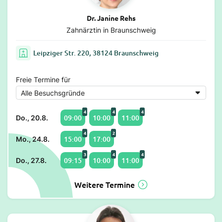
Dr. Janine Rehs
Zahnärztin in Braunschweig
Leipziger Str. 220, 38124 Braunschweig
Freie Termine für
4
4
4
09:00
10:00
11:00
Do., 20.8.
4
2
15:00
17:00
Mo., 24.8.
3
4
4
09:15
10:00
11:00
Do., 27.8.
Weitere Termine