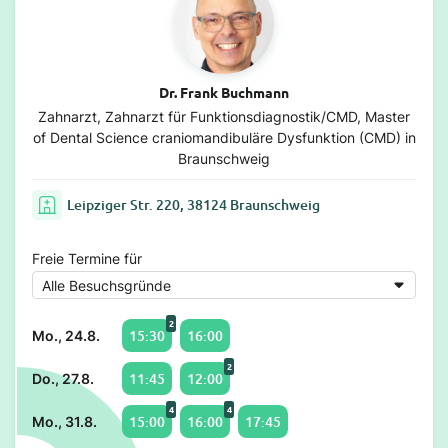
Dr. Frank Buchmann
Zahnarzt, Zahnarzt für Funktionsdiagnostik/CMD, Master
of Dental Science craniomandibuläre Dysfunktion (CMD) in
Braunschweig
Leipziger Str. 220, 38124 Braunschweig
Freie Termine für
2
15:30
16:00
Mo., 24.8.
2
11:45
12:00
Do., 27.8.
4
4
15:00
16:00
17:45
Mo., 31.8.