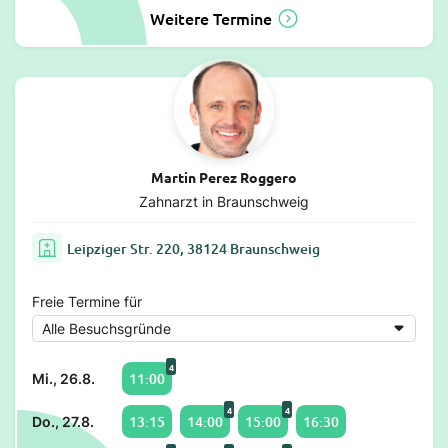
Weitere Termine
Martin Perez Roggero
Zahnarzt in Braunschweig
Leipziger Str. 220, 38124 Braunschweig
Freie Termine für
4
11:00
Mi., 26.8.
4
4
13:15
14:00
15:00
16:30
Do., 27.8.