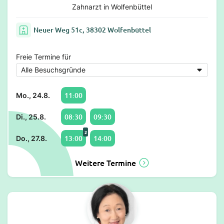
Zahnarzt in Wolfenbüttel
Neuer Weg 51c, 38302 Wolfenbüttel
Freie Termine für
11:00
Mo., 24.8.
08:30
09:30
Di., 25.8.
2
13:00
14:00
Do., 27.8.
Weitere Termine