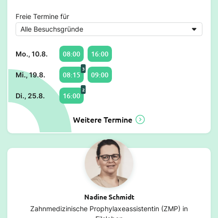
Freie Termine für
08:00
16:00
Mo., 10.8.
3
08:15
09:00
Mi., 19.8.
2
16:00
Di., 25.8.
Weitere Termine
Nadine Schmidt
Zahnmedizinische Prophylaxeassistentin (ZMP) in