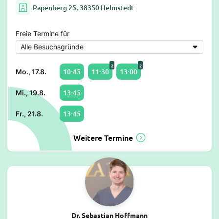
Papenberg 25, 38350 Helmstedt
Freie Termine für
2
2
10:45
11:30
13:00
Mo., 17.8.
13:45
Mi., 19.8.
13:45
Fr., 21.8.
Weitere Termine
Dr. Sebastian Hoffmann