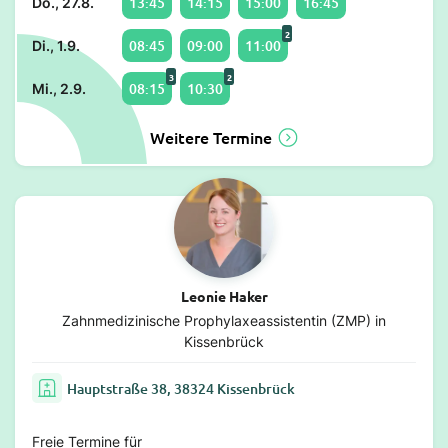
13:45
14:15
15:00
16:45
Do., 27.8.
2
08:45
09:00
11:00
Di., 1.9.
3
2
08:15
10:30
Mi., 2.9.
Weitere Termine
Leonie Haker
Zahnmedizinische Prophylaxeassistentin (ZMP) in
Kissenbrück
Hauptstraße 38, 38324 Kissenbrück
Freie Termine für