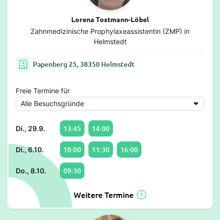
Lorena Tostmann-Löbel
Zahnmedizinische Prophylaxeassistentin (ZMP) in
Helmstedt
Papenberg 25, 38350 Helmstedt
Freie Termine für
13:45
14:00
Di., 29.9.
10:00
11:30
16:00
Di., 6.10.
09:30
Do., 8.10.
Weitere Termine