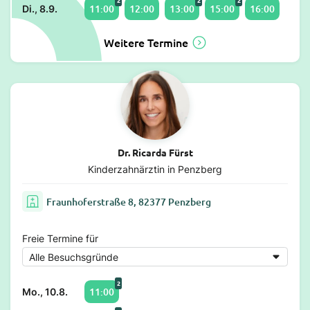
2
2
2
11:00
12:00
13:00
15:00
16:00
Di., 8.9.
Weitere Termine
Dr. Ricarda Fürst
Kinderzahnärztin in Penzberg
Fraunhoferstraße 8, 82377 Penzberg
Freie Termine für
2
11:00
Mo., 10.8.