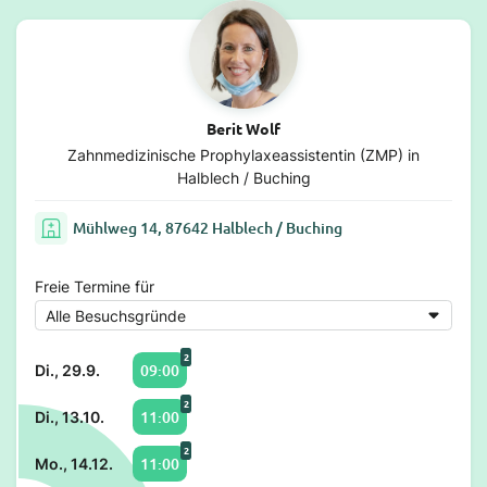
Berit Wolf
Zahnmedizinische Prophylaxeassistentin (ZMP) in
Halblech / Buching
Mühlweg 14, 87642 Halblech / Buching
Freie Termine für
2
09:00
Di., 29.9.
2
11:00
Di., 13.10.
2
11:00
Mo., 14.12.