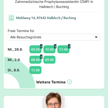
Zahnmedizinische Prophylaxeassistentin (ZMP) in
Halblech / Buching
Mühlweg 14, 87642 Halblech / Buching
Freie Termine für
2
2
2
09:00
10:00
11:00
Mi., 26.8.
2
08:00
09:00
Mi., 2.9.
15:00
Di., 8.9.
Weitere Termine