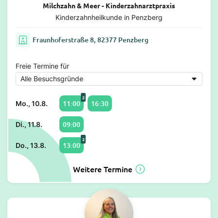
Milchzahn & Meer - Kinderzahnarztpraxis
Kinderzahnheilkunde in Penzberg
Fraunhoferstraße 8, 82377 Penzberg
Freie Termine für
2
11:00
16:30
Mo., 10.8.
09:00
Di., 11.8.
2
13:00
Do., 13.8.
Weitere Termine