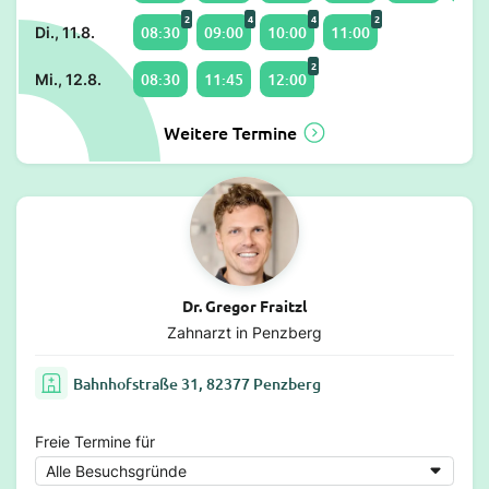
2
4
4
2
08:30
09:00
10:00
11:00
Di., 11.8.
2
08:30
11:45
12:00
Mi., 12.8.
Weitere Termine
Dr. Gregor Fraitzl
Zahnarzt in Penzberg
Bahnhofstraße 31, 82377 Penzberg
Freie Termine für