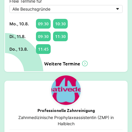
Freie Termine für
09:30
10:30
Mo., 10.8.
09:30
11:30
Di., 11.8.
11:45
Do., 13.8.
Weitere Termine
Professionelle Zahnreinigung
Zahnmedizinische Prophylaxeassistentin (ZMP) in
Halblech