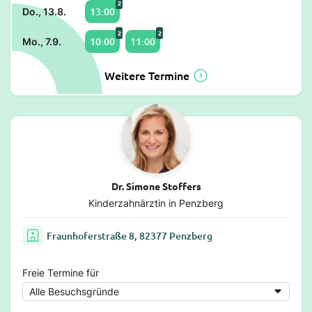
2
13:00
Do., 13.8.
2
2
10:00
11:00
Mo., 7.9.
Weitere Termine
Dr. Simone Stoffers
Kinderzahnärztin in Penzberg
Fraunhoferstraße 8, 82377 Penzberg
Freie Termine für