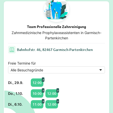
Team Professionelle Zahnreinigung
Zahnmedizinische Prophylaxeassistenten in Garmisch-
Partenkirchen
Bahnhofstr. 46, 82467 Garmisch-Partenkirchen
Freie Termine für
2
12:00
Di., 29.9.
2
2
10:00
12:00
Do., 1.10.
2
2
11:00
12:00
Di., 6.10.