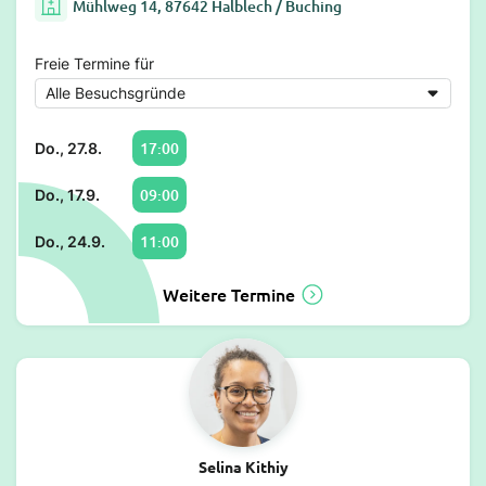
Mühlweg 14, 87642 Halblech / Buching
Freie Termine für
17:00
Do., 27.8.
09:00
Do., 17.9.
11:00
Do., 24.9.
Weitere Termine
Selina Kithiy