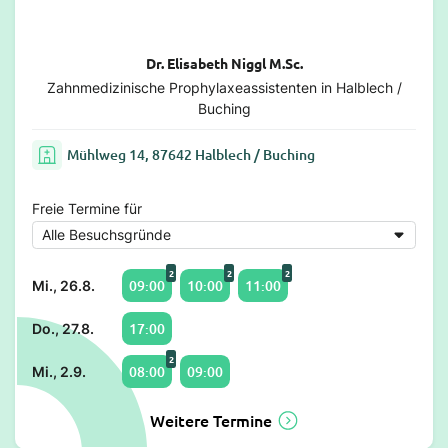
Dr. Elisabeth Niggl M.Sc.
Zahnmedizinische Prophylaxeassistenten in Halblech /
Buching
Mühlweg 14, 87642 Halblech / Buching
Freie Termine für
2
2
2
09:00
10:00
11:00
Mi., 26.8.
17:00
Do., 27.8.
2
08:00
09:00
Mi., 2.9.
Weitere Termine