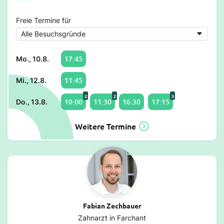
Freie Termine für
17:45
Mo., 10.8.
11:45
Mi., 12.8.
2
2
3
10:00
11:30
16:30
17:15
Do., 13.8.
Weitere Termine
Fabian Zechbauer
Zahnarzt in Farchant