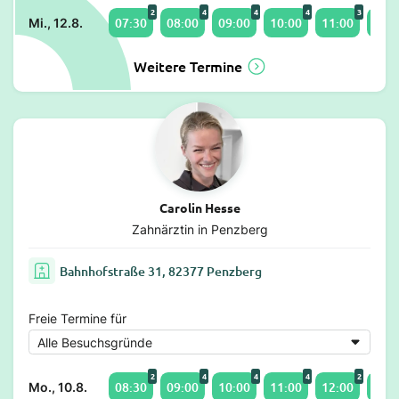
2
4
4
4
3
07:30
08:00
09:00
10:00
11:00
12:0
Mi., 12.8.
Weitere Termine
Carolin Hesse
Zahnärztin in Penzberg
Bahnhofstraße 31, 82377 Penzberg
Freie Termine für
2
4
4
4
2
08:30
09:00
10:00
11:00
12:00
14:0
Mo., 10.8.