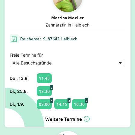
Martina Moeller
Zahnärztin in Halblech
Reichenstr. 9, 87642 Halblech
Freie Termine für
11:45
Do., 13.8.
2
12:30
Di., 25.8.
4
2
2
09:00
14:15
16:30
Di., 1.9.
Weitere Termine