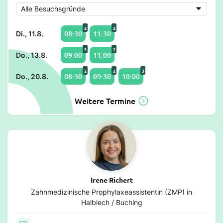
2
2
08:30
11:30
Di., 11.8.
3
2
09:00
11:00
Do., 13.8.
2
2
3
08:30
09:30
10:00
Do., 20.8.
Weitere Termine
Irene Richert
Zahnmedizinische Prophylaxeassistentin (ZMP) in
Halblech / Buching