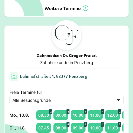
Weitere Termine
Zahnmedizin Dr. Gregor Fraitzl
Zahnheilkunde in Penzberg
Bahnhofstraße 31, 82377 Penzberg
Freie Termine für
2
4
4
4
2
08:30
09:00
10:00
11:00
12:00
14:0
Mo., 10.8.
4
4
4
2
07:45
08:00
09:00
10:00
11:00
14:0
Di., 11.8.