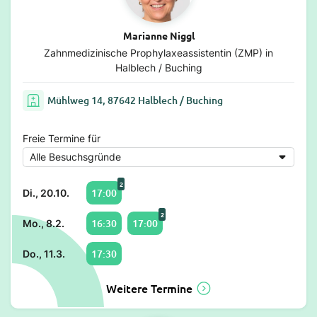
Marianne Niggl
Zahnmedizinische Prophylaxeassistentin (ZMP) in
Halblech / Buching
Mühlweg 14, 87642 Halblech / Buching
Freie Termine für
2
17:00
Di., 20.10.
2
16:30
17:00
Mo., 8.2.
17:30
Do., 11.3.
Weitere Termine