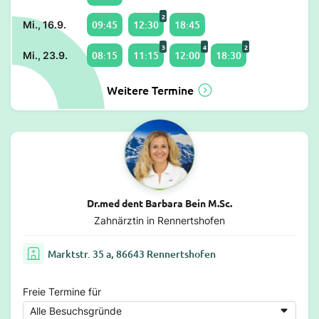
2
09:45
12:30
18:45
Mi., 16.9.
3
4
2
08:15
11:15
12:00
18:30
Mi., 23.9.
Weitere Termine
Dr.med dent Barbara Bein M.Sc.
Zahnärztin in Rennertshofen
Marktstr. 35 a, 86643 Rennertshofen
Freie Termine für