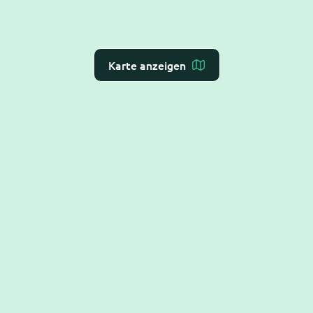
Karte anzeigen
Dr. Flex ist die
KI-Rezeption für Arzt- und
Zahnarztpraxen
– Online-Terminvergabe, VoiceAI
und WebAI, direkt mit dem
Praxis-Verwaltungs-
System
verbunden. DSGVO-konform und BSI C5-
testiert.
Hilfe
Alles Rund um die Terminbuchung