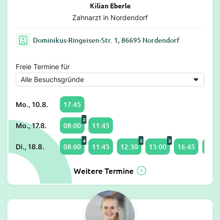
Kilian Eberle
Zahnarzt in Nordendorf
Dominikus-Ringeisen-Str. 1, 86695 Nordendorf
Freie Termine für
17:45
Mo., 10.8.
2
08:00
11:45
Mo., 17.8.
4
2
2
08:00
11:45
12:30
15:00
16:45
17:1
Di., 18.8.
Weitere Termine