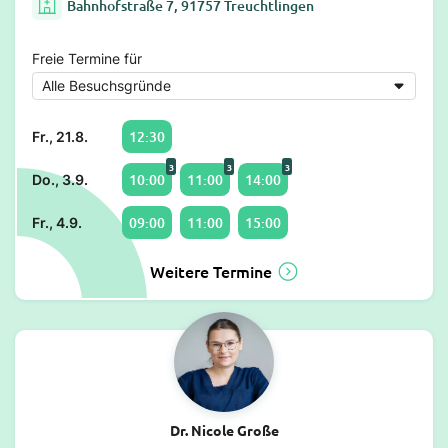
Bahnhofstraße 7, 91757 Treuchtlingen
Freie Termine für
12:30
Fr., 21.8.
3
3
3
10:00
11:00
14:00
Do., 3.9.
09:00
11:00
15:00
Fr., 4.9.
Weitere Termine
Dr. Nicole Große