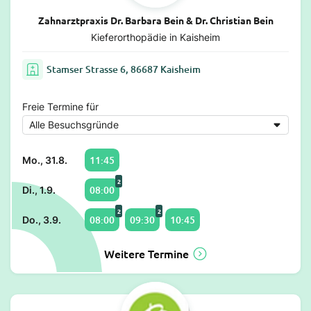
Zahnarztpraxis Dr. Barbara Bein & Dr. Christian Bein
Kieferorthopädie in Kaisheim
Stamser Strasse 6, 86687 Kaisheim
Freie Termine für
11:45
Mo., 31.8.
2
08:00
Di., 1.9.
2
2
08:00
09:30
10:45
Do., 3.9.
Weitere Termine