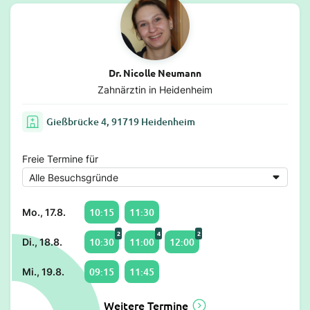
Dr. Nicolle Neumann
Zahnärztin in Heidenheim
Gießbrücke 4, 91719 Heidenheim
Freie Termine für
10:15
11:30
Mo., 17.8.
2
4
2
10:30
11:00
12:00
Di., 18.8.
09:15
11:45
Mi., 19.8.
Weitere Termine