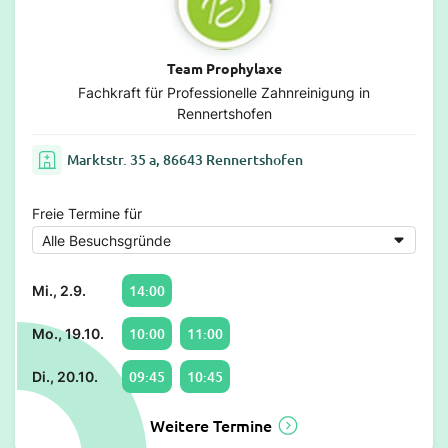
Team Prophylaxe
Fachkraft für Professionelle Zahnreinigung in
Rennertshofen
Marktstr. 35 a, 86643 Rennertshofen
Freie Termine für
14:00
Mi., 2.9.
10:00
11:00
Mo., 19.10.
09:45
10:45
Di., 20.10.
Weitere Termine