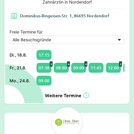
Zahnärztin in Nordendorf
Dominikus-Ringeisen-Str. 1, 86695 Nordendorf
Freie Termine für
17:15
Di., 18.8.
2
4
4
2
07:30
08:00
09:00
11:45
12:00
13:3
Fr., 21.8.
09:00
Mo., 24.8.
Weitere Termine