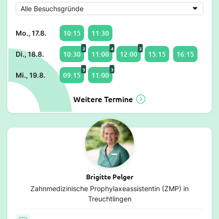
10:15
11:30
Mo., 17.8.
2
4
2
10:30
11:00
12:00
15:15
16:15
Di., 18.8.
3
3
09:15
11:00
Mi., 19.8.
Weitere Termine
Brigitte Pelger
Zahnmedizinische Prophylaxeassistentin (ZMP) in
Treuchtlingen