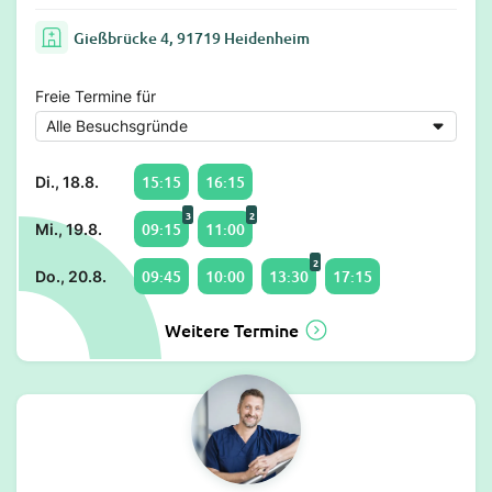
Gießbrücke 4, 91719 Heidenheim
Freie Termine für
15:15
16:15
Di., 18.8.
3
2
09:15
11:00
Mi., 19.8.
2
09:45
10:00
13:30
17:15
Do., 20.8.
Weitere Termine