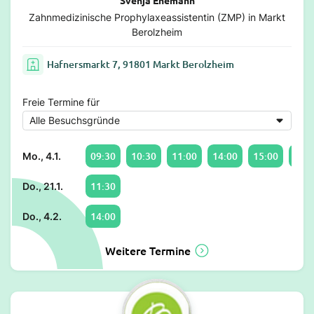
Zahnmedizinische Prophylaxeassistentin (ZMP) in Markt
Berolzheim
Hafnersmarkt 7, 91801 Markt Berolzheim
Freie Termine für
09:30
10:30
11:00
14:00
15:00
16:0
Mo., 4.1.
11:30
Do., 21.1.
14:00
Do., 4.2.
Weitere Termine