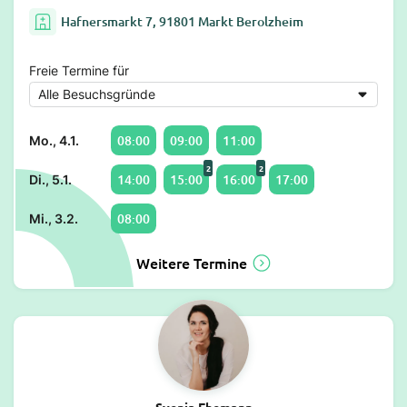
Hafnersmarkt 7, 91801 Markt Berolzheim
Freie Termine für
08:00
09:00
11:00
Mo., 4.1.
2
2
14:00
15:00
16:00
17:00
Di., 5.1.
08:00
Mi., 3.2.
Weitere Termine
Svenja Ehemann