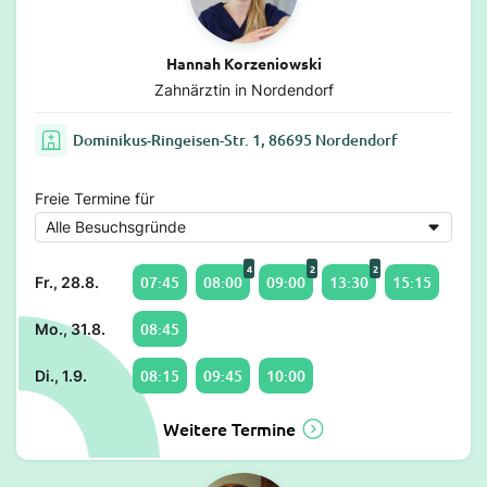
Hannah Korzeniowski
Zahnärztin in Nordendorf
Dominikus-Ringeisen-Str. 1, 86695 Nordendorf
Freie Termine für
4
2
2
07:45
08:00
09:00
13:30
15:15
Fr., 28.8.
08:45
Mo., 31.8.
08:15
09:45
10:00
Di., 1.9.
Weitere Termine