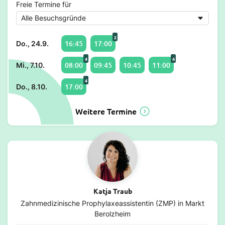
Freie Termine für
2
16:45
17:00
Do., 24.9.
4
4
08:00
09:45
10:45
11:00
Mi., 7.10.
4
17:00
Do., 8.10.
Weitere Termine
Katja Traub
Zahnmedizinische Prophylaxeassistentin (ZMP) in Markt
Berolzheim