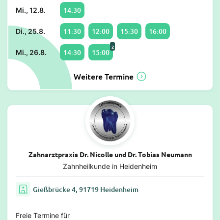
14:30
Mi., 12.8.
11:30
12:00
15:30
16:00
Di., 25.8.
2
14:30
15:00
Mi., 26.8.
Weitere Termine
Zahnarztpraxis Dr. Nicolle und Dr. Tobias Neumann
Zahnheilkunde in Heidenheim
Gießbrücke 4, 91719 Heidenheim
Freie Termine für