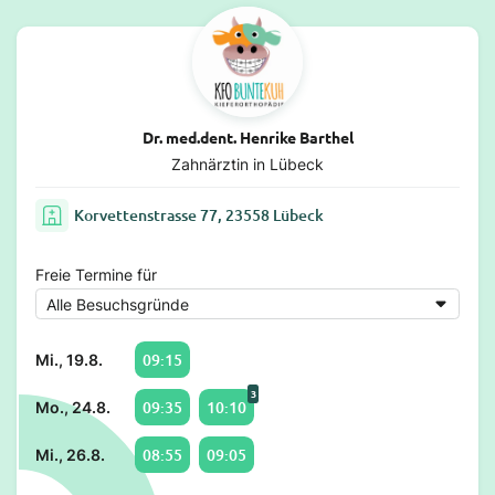
Dr. med.dent. Henrike Barthel
Zahnärztin in Lübeck
Korvettenstrasse 77, 23558 Lübeck
Freie Termine für
09:15
Mi., 19.8.
3
09:35
10:10
Mo., 24.8.
08:55
09:05
Mi., 26.8.