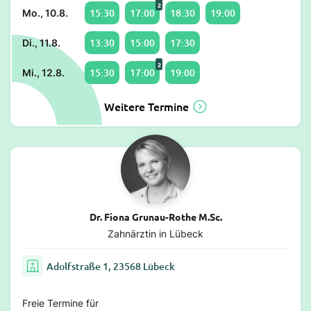
2
15:30
17:00
18:30
19:00
Mo., 10.8.
13:30
15:00
17:30
Di., 11.8.
2
15:30
17:00
19:00
Mi., 12.8.
Weitere Termine
Dr. Fiona Grunau-Rothe M.Sc.
Zahnärztin in Lübeck
Adolfstraße 1, 23568 Lübeck
Freie Termine für