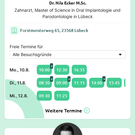
Dr. Nils Ecker M.Sc.
Zahnarzt, Master of Science in Oral Implantologie und
Parodontologie in Lübeck
Forstmeisterweg 65, 23568 Lübeck
Freie Termine für
3
10:00
12:30
16:35
Mo., 10.8.
2
2
3
08:30
09:00
11:15
14:00
15:45
16:5
Di., 11.8.
09:30
11:25
Mi., 12.8.
Weitere Termine