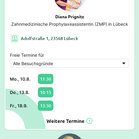
Diana Prignitz
Zahnmedizinische Prophylaxeassistentin (ZMP) in Lübeck
Adolfstraße 1, 23568 Lübeck
Freie Termine für
11:30
Mo., 10.8.
10:15
Do., 13.8.
13:30
Fr., 18.9.
Weitere Termine