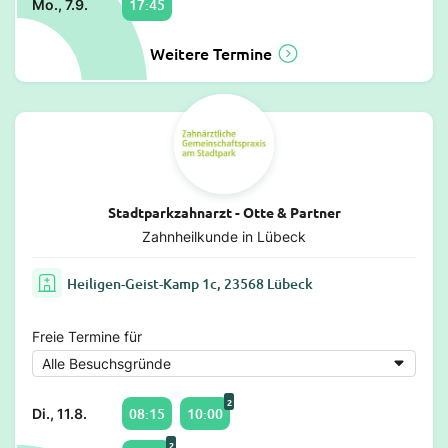
17:45
Mo., 7.9.
Weitere Termine
Stadtparkzahnarzt - Otte & Partner
Zahnheilkunde in Lübeck
Heiligen-Geist-Kamp 1c, 23568 Lübeck
Freie Termine für
2
08:15
10:00
Di., 11.8.
2