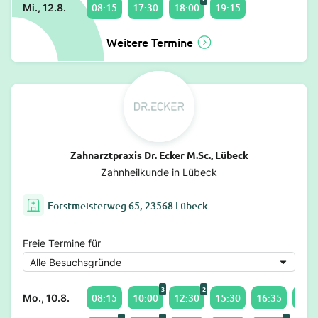
08:15
17:30
18:00
19:15
Mi., 12.8.
Weitere Termine
Zahnarztpraxis Dr. Ecker M.Sc., Lübeck
Zahnheilkunde in Lübeck
Forstmeisterweg 65, 23568 Lübeck
Freie Termine für
3
2
08:15
10:00
12:30
15:30
16:35
17:0
Mo., 10.8.