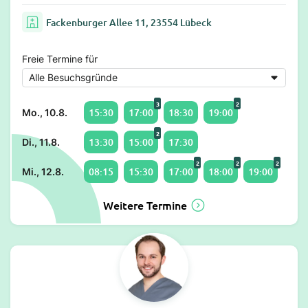
Fackenburger Allee 11, 23554 Lübeck
Freie Termine für
3
2
15:30
17:00
18:30
19:00
Mo., 10.8.
2
13:30
15:00
17:30
Di., 11.8.
2
2
2
08:15
15:30
17:00
18:00
19:00
Mi., 12.8.
Weitere Termine