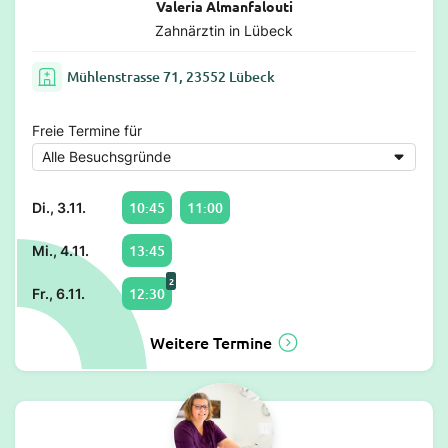
Valeria Almanfalouti
Zahnärztin in Lübeck
Mühlenstrasse 71, 23552 Lübeck
Freie Termine für
10:45
11:00
Di., 3.11.
13:45
Mi., 4.11.
2
12:30
Fr., 6.11.
Weitere Termine