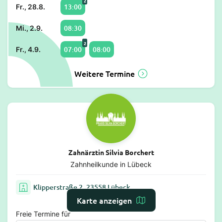
2
13:00
Fr., 28.8.
08:30
Mi., 2.9.
2
07:00
08:00
Fr., 4.9.
Weitere Termine
Zahnärztin Silvia Borchert
Zahnheilkunde in Lübeck
Klipperstraße 2, 23558 Lübeck
Karte anzeigen
Freie Termine für