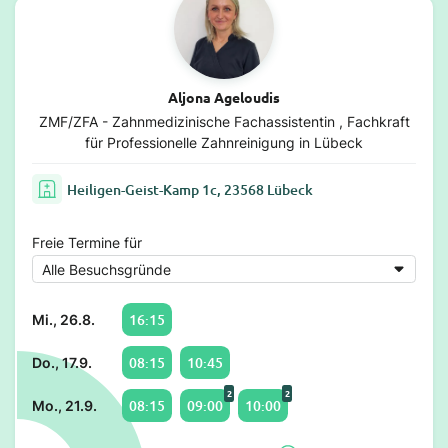
Aljona Ageloudis
ZMF/ZFA - Zahnmedizinische Fachassistentin , Fachkraft
für Professionelle Zahnreinigung in Lübeck
Heiligen-Geist-Kamp 1c, 23568 Lübeck
Freie Termine für
16:15
Mi., 26.8.
08:15
10:45
Do., 17.9.
2
2
08:15
09:00
10:00
Mo., 21.9.