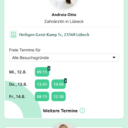
Andreia Otte
Zahnärztin in Lübeck
Heiligen-Geist-Kamp 1c, 23568 Lübeck
Freie Termine für
2
09:15
Mi., 12.8.
2
13:45
14:00
Do., 13.8.
08:15
12:30
Fr., 14.8.
Weitere Termine