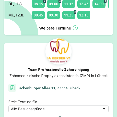
3
2
3
08:15
09:00
11:15
12:45
14:00
15:4
Di., 11.8.
2
08:45
09:30
11:25
12:15
Mi., 12.8.
Weitere Termine
Team Professionelle Zahnreinigung
Zahnmedizinische Prophylaxeassistentin (ZMP) in Lübeck
Fackenburger Allee 11, 23554 Lübeck
Freie Termine für