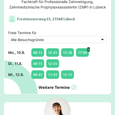
Fachkraft für Professionelle Zahnreinigung,
Zahnmedizinische Prophylaxeassistentin (ZMP) in Lübeck
Forstmeisterweg 65, 23568 Lübeck
Freie Termine für
2
08:15
12:45
15:30
17:00
Mo., 10.8.
08:15
12:45
Di., 11.8.
08:45
11:45
12:15
Mi., 12.8.
Weitere Termine