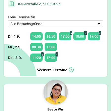
Breuerstraße 2, 51103 Köln
Freie Termine für
4
4
4
14:00
16:50
17:00
18:00
19:00
Di., 1.9.
08:30
13:00
Mi., 2.9.
3
4
11:20
12:00
Do., 3.9.
Weitere Termine
Beate Wis