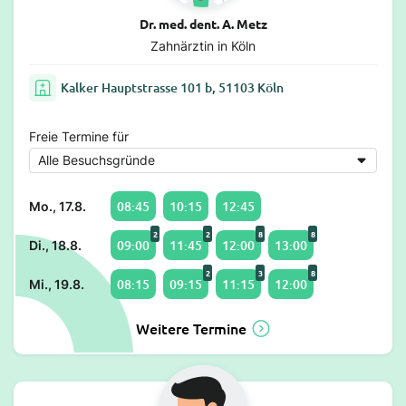
Dr. med. dent. A. Metz
Zahnärztin in Köln
Kalker Hauptstrasse 101 b, 51103 Köln
Freie Termine für
08:45
10:15
12:45
Mo., 17.8.
2
2
8
8
09:00
11:45
12:00
13:00
Di., 18.8.
2
3
8
08:15
09:15
11:15
12:00
Mi., 19.8.
Weitere Termine