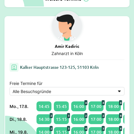
Amir Kadiric
Zahnarzt in Köln
Kalker Hauptstrasse 123-125, 51103 Köln
Freie Termine für
4
4
4
14:45
15:45
16:00
17:00
18:00
19:0
Mo., 17.8.
2
3
2
2
4
14:30
15:15
16:00
17:00
18:00
19:0
Di., 18.8.
2
3
4
3
4
14:00
15:15
16:00
17:00
18:00
19:0
Mi., 19.8.