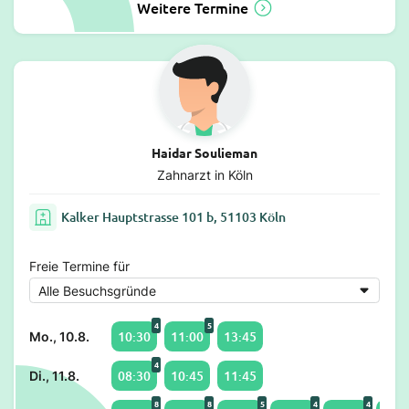
Weitere Termine
Haidar Soulieman
Zahnarzt in Köln
Kalker Hauptstrasse 101 b, 51103 Köln
Freie Termine für
4
5
10:30
11:00
13:45
Mo., 10.8.
4
08:30
10:45
11:45
Di., 11.8.
8
8
5
4
4