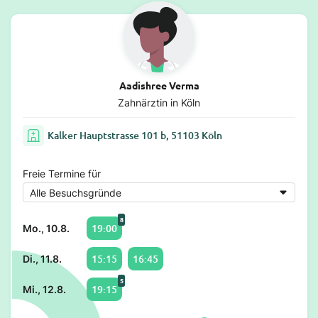
Aadishree Verma
Zahnärztin in Köln
Kalker Hauptstrasse 101 b, 51103 Köln
Freie Termine für
8
19:00
Mo., 10.8.
15:15
16:45
Di., 11.8.
5
19:15
Mi., 12.8.