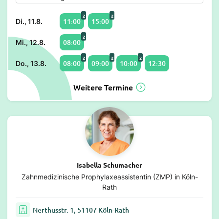
2
2
11:00
15:00
Di., 11.8.
2
08:00
Mi., 12.8.
2
2
2
08:00
09:00
10:00
12:30
Do., 13.8.
Weitere Termine
Isabella Schumacher
Zahnmedizinische Prophylaxeassistentin (ZMP) in Köln-
Rath
Nerthusstr. 1, 51107 Köln-Rath