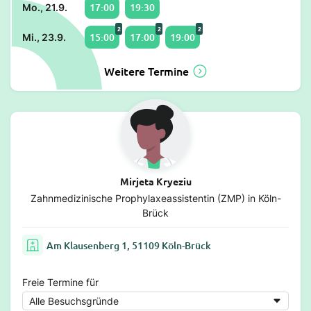
17:00
19:30
Mo., 21.9.
2
2
2
15:00
17:00
19:00
Mi., 23.9.
Weitere Termine
Mirjeta Kryeziu
Zahnmedizinische Prophylaxeassistentin (ZMP) in Köln-
Brück
Am Klausenberg 1, 51109 Köln-Brück
Freie Termine für