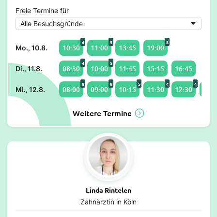
Freie Termine für
4
5
8
10:30
11:00
13:45
19:00
Mo., 10.8.
4
5
08:30
10:00
11:45
15:15
16:45
Di., 11.8.
8
8
5
4
4
08:00
09:00
10:15
11:30
12:30
13:0
Mi., 12.8.
Weitere Termine
Linda Rintelen
Zahnärztin in Köln