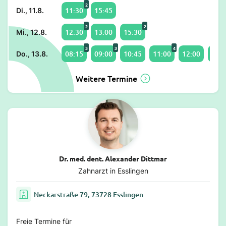
2
11:30
15:45
Di., 11.8.
2
2
12:30
13:00
15:30
Mi., 12.8.
3
3
4
08:15
09:00
10:45
11:00
12:00
13:3
Do., 13.8.
Weitere Termine
Dr. med. dent. Alexander Dittmar
Zahnarzt in Esslingen
Neckarstraße 79, 73728 Esslingen
Freie Termine für