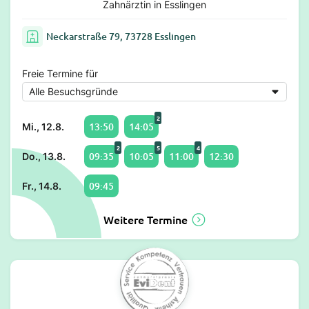
Zahnärztin in Esslingen
Neckarstraße 79, 73728 Esslingen
Freie Termine für
2
13:50
14:05
Mi., 12.8.
2
5
4
09:35
10:05
11:00
12:30
Do., 13.8.
09:45
Fr., 14.8.
Weitere Termine