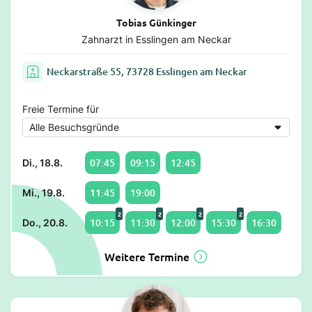
Tobias Günkinger
Zahnarzt in Esslingen am Neckar
Neckarstraße 55, 73728 Esslingen am Neckar
Freie Termine für
07:45
09:15
12:45
Di., 18.8.
11:45
19:00
Mi., 19.8.
2
2
2
2
10:15
11:30
12:00
15:30
16:30
Do., 20.8.
Weitere Termine