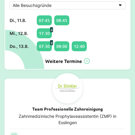
07:45
08:45
Di., 11.8.
2
17:30
Mi., 12.8.
2
07:30
08:00
12:40
Do., 13.8.
Weitere Termine
Team Professionelle Zahnreinigung
Zahnmedizinische Prophylaxeassistentin (ZMP) in
Esslingen