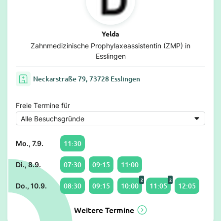
Yelda
Zahnmedizinische Prophylaxeassistentin (ZMP) in
Esslingen
Neckarstraße 79, 73728 Esslingen
Freie Termine für
11:30
Mo., 7.9.
07:30
09:15
11:00
Di., 8.9.
2
2
08:30
09:15
10:00
11:05
12:05
Do., 10.9.
Weitere Termine