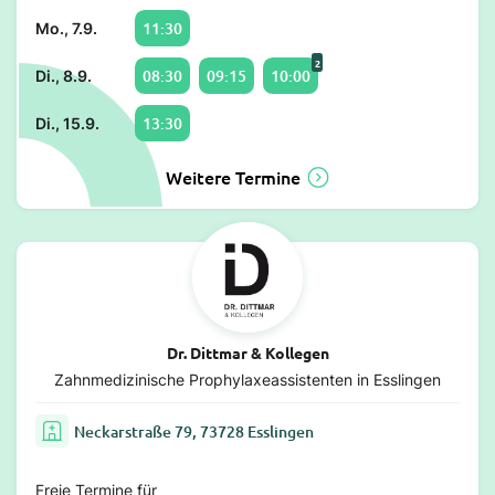
11:30
Mo., 7.9.
2
08:30
09:15
10:00
Di., 8.9.
13:30
Di., 15.9.
Weitere Termine
Dr. Dittmar & Kollegen
Zahnmedizinische Prophylaxeassistenten in Esslingen
Neckarstraße 79, 73728 Esslingen
Freie Termine für