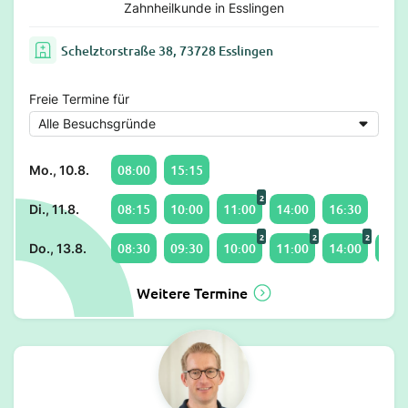
Zahnheilkunde in Esslingen
Schelztorstraße 38, 73728 Esslingen
Freie Termine für
08:00
15:15
Mo., 10.8.
2
08:15
10:00
11:00
14:00
16:30
Di., 11.8.
2
2
2
08:30
09:30
10:00
11:00
14:00
16:4
Do., 13.8.
Weitere Termine