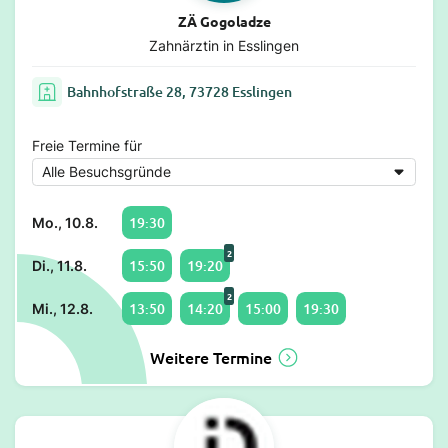
ZÄ Gogoladze
Zahnärztin in Esslingen
Bahnhofstraße 28, 73728 Esslingen
Freie Termine für
19:30
Mo., 10.8.
2
15:50
19:20
Di., 11.8.
2
13:50
14:20
15:00
19:30
Mi., 12.8.
Weitere Termine