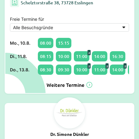
Schelztorstraße 38, 73728 Esslingen
Freie Termine für
08:00
15:15
Mo., 10.8.
2
08:15
10:00
11:00
14:00
16:30
Di., 11.8.
2
2
2
08:30
09:30
10:00
11:00
14:00
16:4
Do., 13.8.
Weitere Termine
Dr. Simone Dünkler