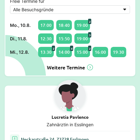
Freie Termine für
2
17:00
18:40
19:00
Mo., 10.8.
3
12:30
15:50
19:00
Di., 11.8.
2
4
2
13:30
14:00
15:00
16:00
19:30
Mi., 12.8.
Weitere Termine
Lucretia Pavlenco
Zahnärztin in Esslingen
Neckarstraße 24, 73728 Esslingen