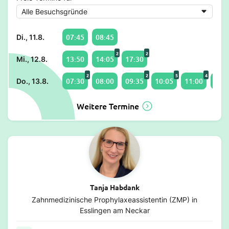
07:45
08:45
Di., 11.8.
2
2
13:50
14:05
17:30
Mi., 12.8.
2
2
5
4
07:30
08:00
09:35
10:05
11:00
12:3
Do., 13.8.
Weitere Termine
Tanja Habdank
Zahnmedizinische Prophylaxeassistentin (ZMP) in
Esslingen am Neckar