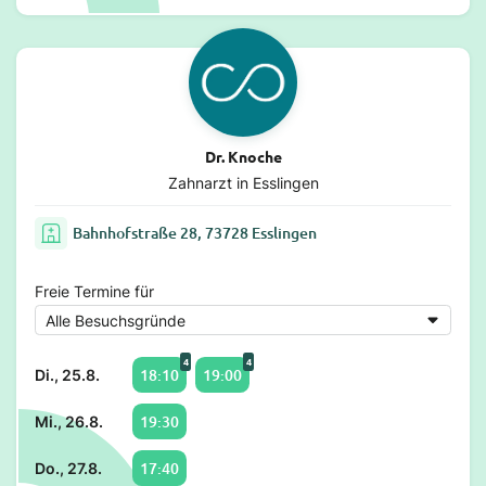
Dr. Knoche
Zahnarzt in Esslingen
Bahnhofstraße 28, 73728 Esslingen
Freie Termine für
4
4
18:10
19:00
Di., 25.8.
19:30
Mi., 26.8.
17:40
Do., 27.8.