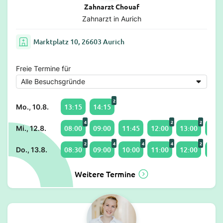
Zahnarzt Chouaf
Zahnarzt in Aurich
Marktplatz 10, 26603 Aurich
Freie Termine für
2
13:15
14:15
Mo., 10.8.
4
2
2
08:00
09:00
11:45
12:00
13:00
14:3
Mi., 12.8.
2
4
4
4
2
08:30
09:00
10:00
11:00
12:00
13:0
Do., 13.8.
Weitere Termine