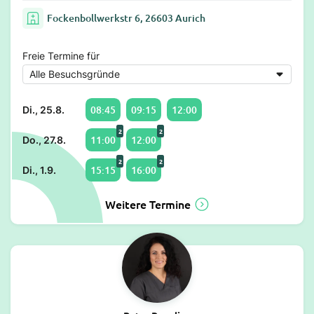
Fockenbollwerkstr 6, 26603 Aurich
Freie Termine für
08:45
09:15
12:00
Di., 25.8.
2
2
11:00
12:00
Do., 27.8.
2
2
15:15
16:00
Di., 1.9.
Weitere Termine