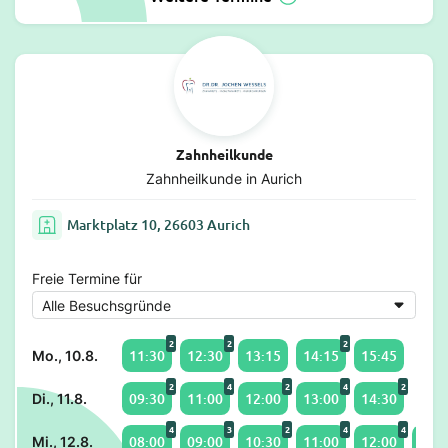
Zahnheilkunde
Zahnheilkunde in Aurich
Marktplatz 10, 26603 Aurich
Freie Termine für
2
2
2
11:30
12:30
13:15
14:15
15:45
Mo., 10.8.
2
4
2
4
2
09:30
11:00
12:00
13:00
14:30
Di., 11.8.
4
3
2
4
4
08:00
09:00
10:30
11:00
12:00
13:0
Mi., 12.8.