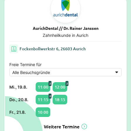
AurichDental // Dr. Rainer Janssen
Zahnheilkunde in Aurich
Fockenbollwerkstr 6, 26603 Aurich
Freie Termine für
2
2
11:00
12:00
Mi., 19.8.
2
11:15
18:15
Do., 20.8.
10:00
Fr., 21.8.
Weitere Termine