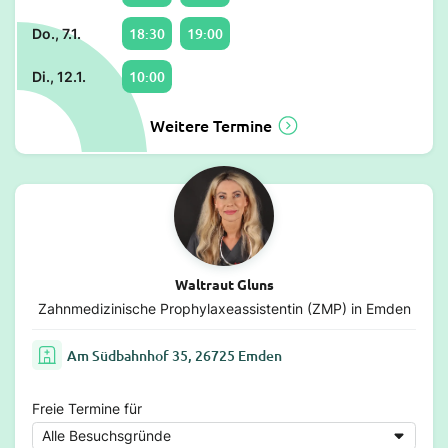
18:30
19:00
Do., 7.1.
10:00
Di., 12.1.
Weitere Termine
Waltraut Gluns
Zahnmedizinische Prophylaxeassistentin (ZMP) in Emden
Am Südbahnhof 35, 26725 Emden
Freie Termine für