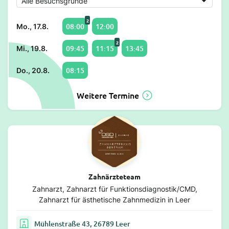
2
08:00
12:00
Mo., 17.8.
2
09:45
11:15
13:45
Mi., 19.8.
08:15
Do., 20.8.
Weitere Termine
Zahnärzteteam
Zahnarzt, Zahnarzt für Funktionsdiagnostik/CMD,
Zahnarzt für ästhetische Zahnmedizin in Leer
Mühlenstraße 43, 26789 Leer