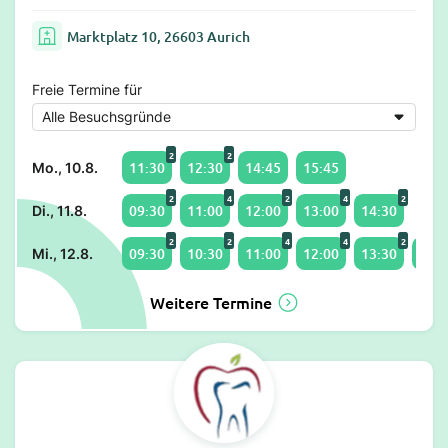
Marktplatz 10, 26603 Aurich
Freie Termine für
2
2
11:30
12:30
14:45
15:45
Mo., 10.8.
2
4
2
4
2
09:30
11:00
12:00
13:00
14:30
Di., 11.8.
2
2
4
4
2
09:30
10:30
11:00
12:00
13:30
14:0
Mi., 12.8.
Weitere Termine