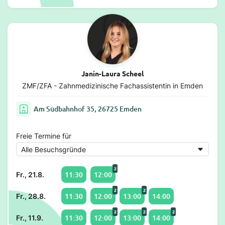
Janin-Laura Scheel
ZMF/ZFA - Zahnmedizinische Fachassistentin in Emden
Am Südbahnhof 35, 26725 Emden
Freie Termine für
2
11:30
12:00
Fr., 21.8.
2
2
11:30
12:00
13:00
14:00
Fr., 28.8.
2
2
2
11:30
12:00
13:00
14:00
Fr., 11.9.