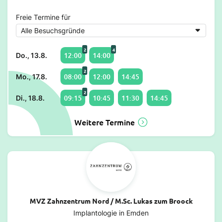
Freie Termine für
2
4
12:00
14:00
Do., 13.8.
2
08:00
12:00
14:45
Mo., 17.8.
2
09:15
10:45
11:30
14:45
Di., 18.8.
Weitere Termine
MVZ Zahnzentrum Nord / M.Sc. Lukas zum Broock
Implantologie in Emden