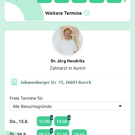
Weitere Termine
Dr. Jörg Hendriks
Zahnarzt in Aurich
Julianenburger Str. 15, 26603 Aurich
Freie Termine für
2
4
12:00
14:00
Do., 13.8.
2
09:15
11:30
14:45
Di., 18.8.