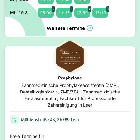
2
3
2
3
09:00
11:15
12:30
13:15
Mi., 19.8.
Weitere Termine
Prophylaxe
Zahnmedizinische Prophylaxeassistentin (ZMP),
Dentalhygienikerin, ZMF/ZFA - Zahnmedizinische
Fachassistentin , Fachkraft für Professionelle
Zahnreinigung in Leer
Mühlenstraße 43, 26789 Leer
Freie Termine für