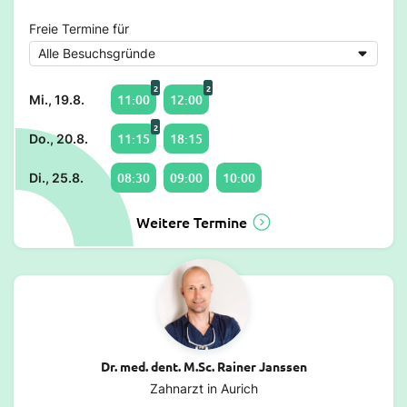
Freie Termine für
2
2
11:00
12:00
Mi., 19.8.
2
11:15
18:15
Do., 20.8.
08:30
09:00
10:00
Di., 25.8.
Weitere Termine
Dr. med. dent. M.Sc. Rainer Janssen
Zahnarzt in Aurich