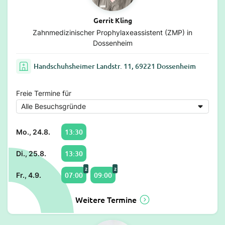
Gerrit Kling
Zahnmedizinischer Prophylaxeassistent (ZMP) in
Dossenheim
Handschuhsheimer Landstr. 11, 69221 Dossenheim
Freie Termine für
13:30
Mo., 24.8.
13:30
Di., 25.8.
2
2
07:00
09:00
Fr., 4.9.
Weitere Termine