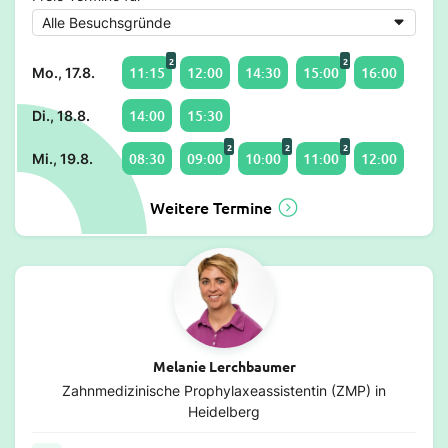
2
2
11:15
12:00
14:30
15:00
16:00
Mo., 17.8.
14:00
15:30
Di., 18.8.
2
2
2
08:30
09:00
10:00
11:00
12:00
Mi., 19.8.
Weitere Termine
Melanie Lerchbaumer
Zahnmedizinische Prophylaxeassistentin (ZMP) in
Heidelberg