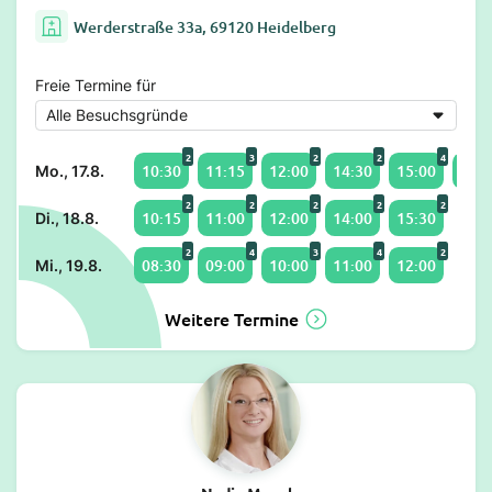
Werderstraße 33a, 69120 Heidelberg
Freie Termine für
2
3
2
2
4
10:30
11:15
12:00
14:30
15:00
16:0
Mo., 17.8.
2
2
2
2
2
10:15
11:00
12:00
14:00
15:30
Di., 18.8.
2
4
3
4
2
08:30
09:00
10:00
11:00
12:00
Mi., 19.8.
Weitere Termine