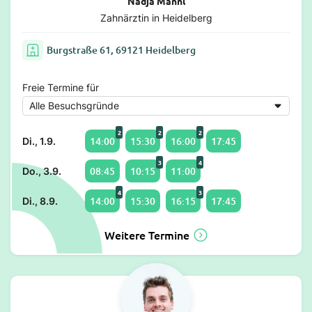
Nadja Mannl
Zahnärztin in Heidelberg
Burgstraße 61, 69121 Heidelberg
Freie Termine für
2
2
2
14:00
15:30
16:00
17:45
Di., 1.9.
3
4
08:45
10:15
11:00
Do., 3.9.
4
3
14:00
15:30
16:15
17:45
Di., 8.9.
Weitere Termine