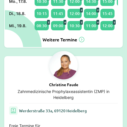
10:30
11:30
12:00
14:30
15:00
16:1
Mo., 17.8.
2
2
10:15
11:45
12:00
14:00
15:45
Di., 18.8.
2
4
2
4
2
08:30
09:00
10:30
11:00
12:00
Mi., 19.8.
Weitere Termine
Christine Faude
Zahnmedizinische Prophylaxeassistentin (ZMP) in
Heidelberg
Werderstraße 33a, 69120 Heidelberg
Freie Termine für