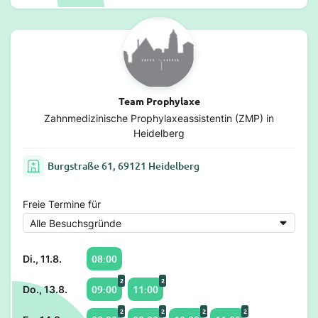
Team Prophylaxe
Zahnmedizinische Prophylaxeassistentin (ZMP) in
Heidelberg
Burgstraße 61, 69121 Heidelberg
Freie Termine für
08:00
Di., 11.8.
2
2
09:00
11:00
Do., 13.8.
2
2
2
2