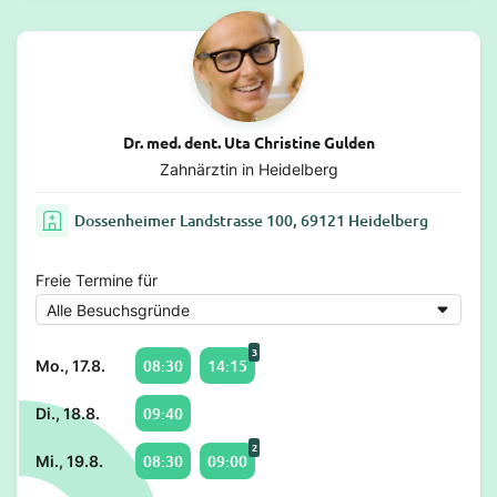
Dr. med. dent. Uta Christine Gulden
Zahnärztin in Heidelberg
Dossenheimer Landstrasse 100, 69121 Heidelberg
Freie Termine für
3
08:30
14:15
Mo., 17.8.
09:40
Di., 18.8.
2
08:30
09:00
Mi., 19.8.