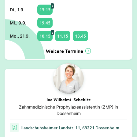
2
15:15
Di., 1.9.
19:45
Mi., 9.9.
2
10:15
11:15
13:45
Mo., 21.9.
Weitere Termine
Ina Wilhelmi- Schebitz
Zahnmedizinische Prophylaxeassistentin (ZMP) in
Dossenheim
Handschuhsheimer Landstr. 11, 69221 Dossenheim