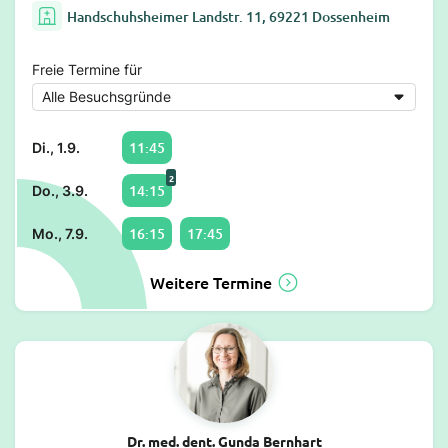
Handschuhsheimer Landstr. 11, 69221 Dossenheim
Freie Termine für
11:45
Di., 1.9.
2
14:15
Do., 3.9.
16:15
17:45
Mo., 7.9.
Weitere Termine
Dr. med. dent. Gunda Bernhart