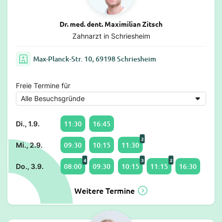
Dr. med. dent. Maximilian Zitsch
Zahnarzt in Schriesheim
Max-Planck-Str. 10, 69198 Schriesheim
Freie Termine für
11:30
16:45
Di., 1.9.
2
09:30
10:15
11:30
Mi., 2.9.
4
3
2
08:00
09:30
10:15
11:15
16:30
Do., 3.9.
Weitere Termine