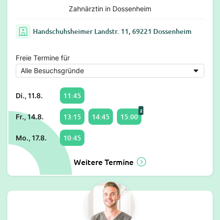
Zahnärztin in Dossenheim
Handschuhsheimer Landstr. 11, 69221 Dossenheim
Freie Termine für
11:45
Di., 11.8.
2
13:15
14:45
15:00
Fr., 14.8.
10:45
Mo., 17.8.
Weitere Termine