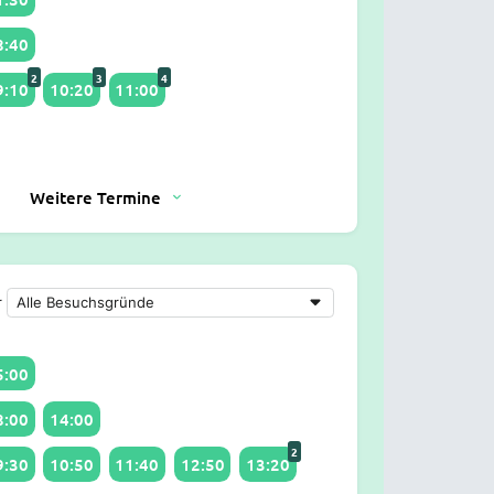
8:40
2
3
4
9:10
10:20
11:00
Weitere Termine
r
5:00
8:00
14:00
2
9:30
10:50
11:40
12:50
13:20