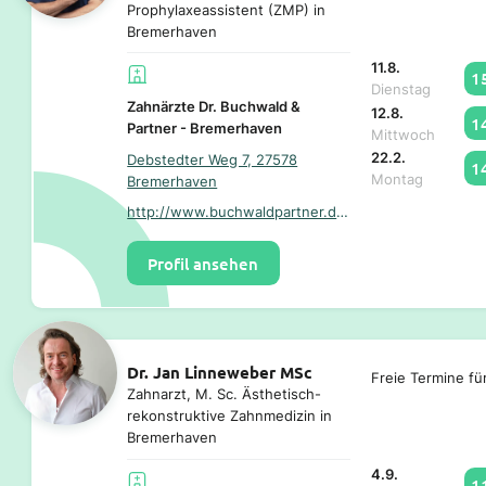
Prophylaxeassistent (ZMP) in
Bremerhaven
11.8.
1
Dienstag
Zahnärzte Dr. Buchwald &
12.8.
1
Partner - Bremerhaven
Mittwoch
22.2.
Debstedter Weg 7, 27578
1
Montag
Bremerhaven
http://www.buchwaldpartner.de/
Profil ansehen
Dr. Jan Linneweber MSc
Freie Termine fü
Zahnarzt, M. Sc. Ästhetisch-
rekonstruktive Zahnmedizin in
Bremerhaven
4.9.
1