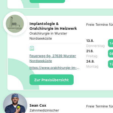
Implantologie &
Freie Termine fü
Oralchirurgie im Heizwerk
Oralchirurgie in Wurster
Nordseeküste
13.8.
1
Donnerstag
21.8.
0
Feuerweg 6g, 27639 Wurster
Freitag
Nordseeküste
24.8.
1
Montag
https://www.oralchirurgie-im-heizwerk.de/
Zur Praxisübersicht
Sean Cox
Freie Termine fü
Zahnmedizinischer