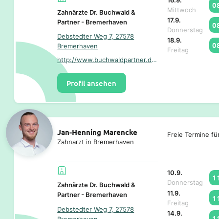
16.9.
0
Mittwoch
Zahnärzte Dr. Buchwald &
17.9.
Partner - Bremerhaven
0
Donnerstag
Debstedter Weg 7, 27578
18.9.
0
Bremerhaven
Freitag
http://www.buchwaldpartner.de/
Profil ansehen
Jan-Henning Marencke
Freie Termine fü
Zahnarzt in Bremerhaven
10.9.
1
Donnerstag
Zahnärzte Dr. Buchwald &
11.9.
Partner - Bremerhaven
1
Freitag
Debstedter Weg 7, 27578
14.9.
1
Bremerhaven