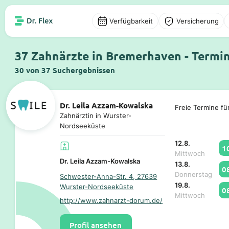
Verfügbarkeit
Versicherung
37 Zahnärzte in Bremerhaven - Termi
30 von 37 Suchergebnissen
Dr. Leila Azzam-Kowalska
Freie Termine fü
Zahnärztin in Wurster-
Nordseeküste
12.8.
1
Mittwoch
Dr. Leila Azzam-Kowalska
13.8.
0
Donnerstag
Schwester-Anna-Str. 4, 27639
19.8.
Wurster-Nordseeküste
0
Mittwoch
http://www.zahnarzt-dorum.de/
Profil ansehen