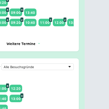
8:20
4
4
8:00
09:00
13:40
4
2
5
2
2
8:00
09:20
10:40
11:00
12:00
13:50
14:00
Weitere Termine
r
4
1:00
12:20
4
1:40
13:00
1:40