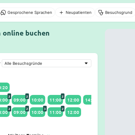
Gesprochene Sprachen
Neupatienten
Besuchsgrund
n online buchen
r
0:20
2
2
2
2
8:00
09:00
10:00
11:00
12:00
14:15
2
2
3
2
8:00
09:00
10:00
11:00
12:00