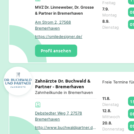
Freitag
MVZ Dr. Linneweber, Dr. Grosse
7.9.
0
& Partner in Bremerhaven
Montag
8.9.
Am Strom 2, 27568
0
Dienstag
Bremerhaven
https://smiledesigner.de/
Profil ansehen
Zahnärzte Dr. Buchwald &
Freie Termine fü
Partner - Bremerhaven
Zahnheilkunde in Bremerhaven
11.8.
1
Dienstag
12.8.
0
Debstedter Weg 7, 27578
Mittwoch
Bremerhaven
20.8.
0
http://www.buchwaldpartner.de/
Donnerstag