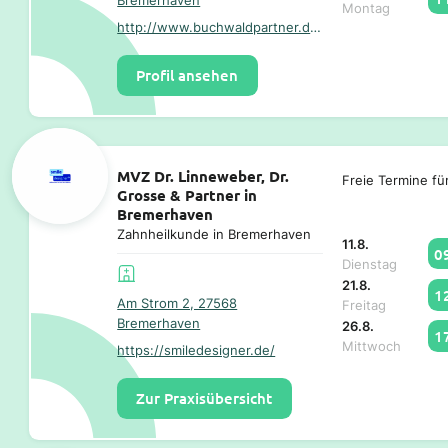
Montag
http://www.buchwaldpartner.de/
Profil ansehen
MVZ Dr. Linneweber, Dr.
Freie Termine fü
Grosse & Partner in
Bremerhaven
Zahnheilkunde in Bremerhaven
11.8.
0
Dienstag
21.8.
1
Am Strom 2, 27568
Freitag
Bremerhaven
26.8.
1
Mittwoch
https://smiledesigner.de/
Zur Praxisübersicht