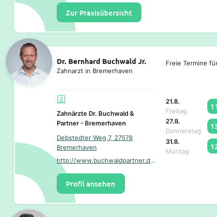
Zur Praxisübersicht
Dr. Bernhard Buchwald Jr.
Freie Termine fü
Zahnarzt in Bremerhaven
21.8.
1
Freitag
Zahnärzte Dr. Buchwald &
27.8.
Partner - Bremerhaven
1
Donnerstag
Debstedter Weg 7, 27578
31.8.
1
Bremerhaven
Montag
http://www.buchwaldpartner.de/
Profil ansehen