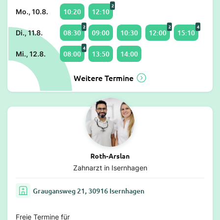
2
10:20
12:10
Mo., 10.8.
2
2
4
08:30
09:00
10:30
12:00
15:10
Di., 11.8.
4
08:00
13:50
14:00
Mi., 12.8.
Weitere Termine
Roth-Arslan
Zahnarzt in Isernhagen
Graugansweg 21, 30916 Isernhagen
Freie Termine für