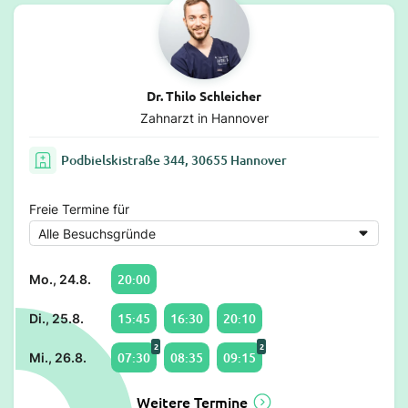
Dr. Thilo Schleicher
Zahnarzt in Hannover
Podbielskistraße 344, 30655 Hannover
Freie Termine für
20:00
Mo., 24.8.
15:45
16:30
20:10
Di., 25.8.
2
2
07:30
08:35
09:15
Mi., 26.8.
Weitere Termine