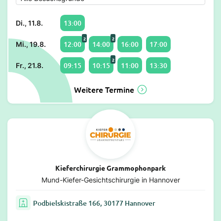
13:00
Di., 11.8.
2
2
12:00
14:00
16:00
17:00
Mi., 19.8.
2
09:15
10:15
11:00
13:30
Fr., 21.8.
Weitere Termine
Kieferchirurgie Grammophonpark
Mund-Kiefer-Gesichtschirurgie in Hannover
Podbielskistraße 166, 30177 Hannover