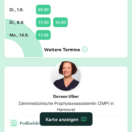
09:00
Di., 1.9.
15:00
16:00
Di., 8.9.
15:00
Mo., 14.9.
Weitere Termine
Doreen Ulber
Zahnmedizinische Prophylaxeassistentin (ZMP) in
Hannover
Karte anzeigen
Podbielskistraße 344, 30655 Hannover