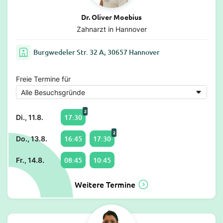
Dr. Oliver Moebius
Zahnarzt in Hannover
Burgwedeler Str. 32 A, 30657 Hannover
Freie Termine für
2
17:30
Di., 11.8.
2
16:45
17:30
Do., 13.8.
08:45
10:45
Fr., 14.8.
Weitere Termine