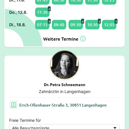
2
11:30
Do., 13.8.
4
2
2
3
07:15
08:40
09:30
10:30
12:05
Di., 18.8.
Weitere Termine
Dr. Petra Schneemann
Zahnärztin in Langenhagen
Erich-Ollenhauer-Straße 3, 30851 Langenhagen
Freie Termine für