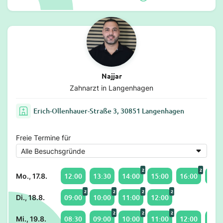
Najjar
Zahnarzt in Langenhagen
Erich-Ollenhauer-Straße 3, 30851 Langenhagen
Freie Termine für
2
2
12:00
13:30
14:00
15:00
16:00
17:0
Mo., 17.8.
2
2
2
2
09:00
10:00
11:00
12:00
Di., 18.8.
2
2
2
08:30
09:00
10:00
11:00
12:00
13:3
Mi., 19.8.