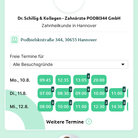
Dr. Schillig & Kollegen - Zahnärzte PODBI344 GmbH
Zahnheilkunde in Hannover
Podbielskistraße 344, 30655 Hannover
Freie Termine für
5
09:45
12:35
13:05
20:00
Mo., 10.8.
6
3
6
3
6
07:00
08:30
09:00
10:00
11:00
12:0
Di., 11.8.
2
2
2
2
08:00
10:00
11:00
12:30
14:30
17:2
Mi., 12.8.
Weitere Termine