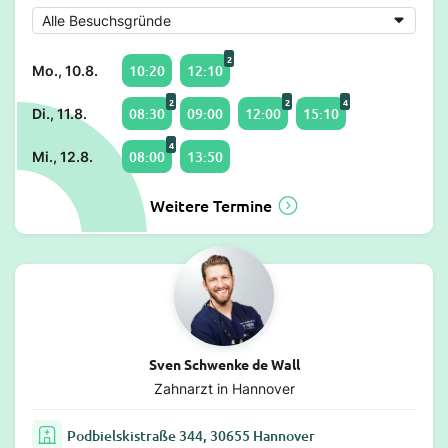
2
10:20
12:10
Mo., 10.8.
2
2
4
08:30
09:00
12:00
15:10
Di., 11.8.
4
08:00
13:50
Mi., 12.8.
Weitere Termine
Sven Schwenke de Wall
Zahnarzt in Hannover
Podbielskistraße 344, 30655 Hannover