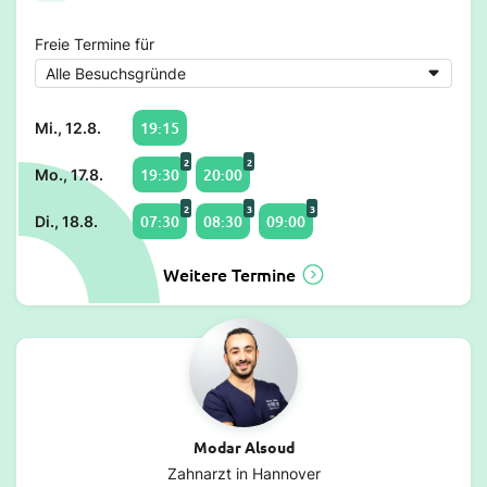
Freie Termine für
19:15
Mi., 12.8.
2
2
19:30
20:00
Mo., 17.8.
2
3
3
07:30
08:30
09:00
Di., 18.8.
Weitere Termine
Modar Alsoud
Zahnarzt in Hannover