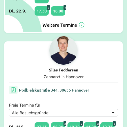
2
4
17:30
18:00
Di., 22.9.
Weitere Termine
Silas Feddersen
Zahnarzt in Hannover
Podbielskistraße 344, 30655 Hannover
Freie Termine für
2
2
2
2
07:45
08:30
10:30
11:30
12:25
Di., 11.8.