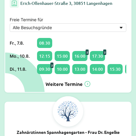
Erich-Ollenhauer-Straße 3, 30851 Langenhagen
Freie Termine für
08:30
Fr., 7.8.
2
2
12:15
15:00
16:00
17:30
Mo., 10.8.
2
09:30
10:00
13:00
14:00
15:30
16:0
Di., 11.8.
Weitere Termine
Zahnärztinnen Spannhagengarten - Frau Dr. Engelke