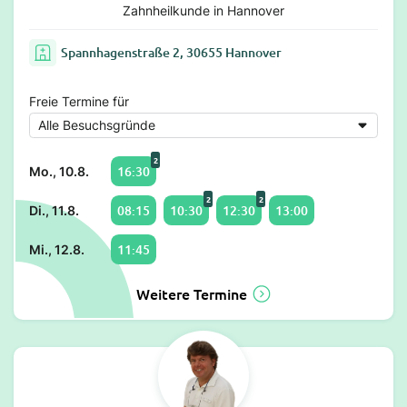
Zahnheilkunde in Hannover
Spannhagenstraße 2, 30655 Hannover
Freie Termine für
2
16:30
Mo., 10.8.
2
2
08:15
10:30
12:30
13:00
Di., 11.8.
11:45
Mi., 12.8.
Weitere Termine