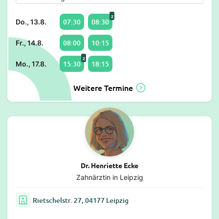
2
07:30
08:30
Do., 13.8.
08:00
10:15
Fr., 14.8.
2
15:30
18:15
Mo., 17.8.
Weitere Termine
Dr. Henriette Ecke
Zahnärztin in Leipzig
Rietschelstr. 27, 04177 Leipzig