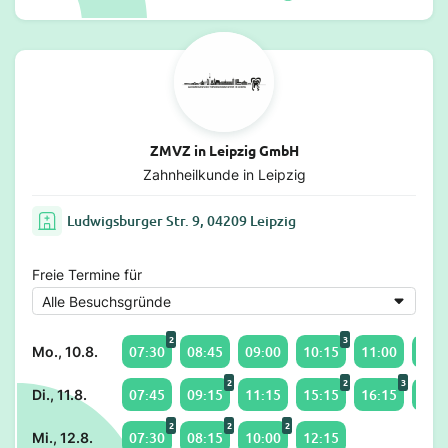
ZMVZ in Leipzig GmbH
Zahnheilkunde in Leipzig
Ludwigsburger Str. 9, 04209 Leipzig
Freie Termine für
2
3
07:30
08:45
09:00
10:15
11:00
12:1
Mo., 10.8.
2
2
3
07:45
09:15
11:15
15:15
16:15
17:0
Di., 11.8.
2
2
2
07:30
08:15
10:00
12:15
Mi., 12.8.