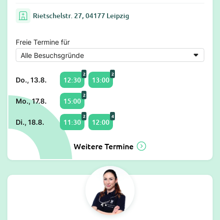
Rietschelstr. 27, 04177 Leipzig
Freie Termine für
2
2
12:30
13:00
Do., 13.8.
2
15:00
Mo., 17.8.
2
4
11:30
12:00
Di., 18.8.
Weitere Termine