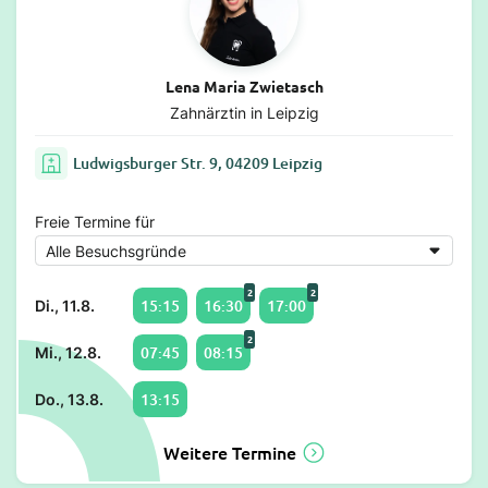
Lena Maria Zwietasch
Zahnärztin in Leipzig
Ludwigsburger Str. 9, 04209 Leipzig
Freie Termine für
2
2
15:15
16:30
17:00
Di., 11.8.
2
07:45
08:15
Mi., 12.8.
13:15
Do., 13.8.
Weitere Termine