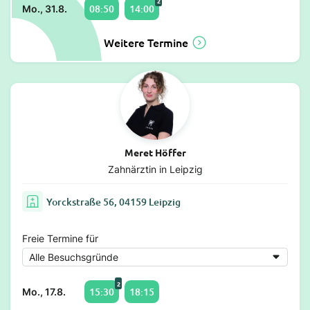
2
08:50
14:00
Mo., 31.8.
Weitere Termine
Meret Höffer
Zahnärztin in Leipzig
Yorckstraße 56, 04159 Leipzig
Freie Termine für
2
15:30
18:15
Mo., 17.8.