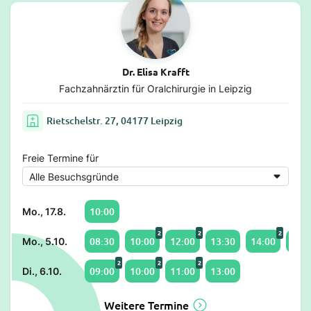
Dr. Elisa Krafft
Fachzahnärztin für Oralchirurgie in Leipzig
Rietschelstr. 27, 04177 Leipzig
Freie Termine für
10:00
Mo., 17.8.
2
2
2
08:30
10:00
12:00
13:30
14:00
16:3
Mo., 5.10.
2
2
2
09:00
10:00
11:00
13:00
Di., 6.10.
Weitere Termine