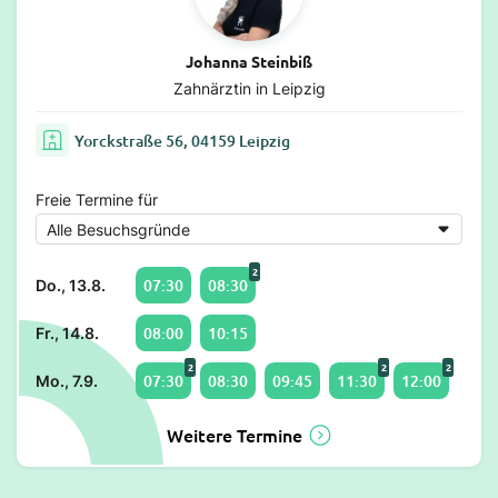
Johanna Steinbiß
Zahnärztin in Leipzig
Yorckstraße 56, 04159 Leipzig
Freie Termine für
2
07:30
08:30
Do., 13.8.
08:00
10:15
Fr., 14.8.
2
2
2
07:30
08:30
09:45
11:30
12:00
Mo., 7.9.
Weitere Termine