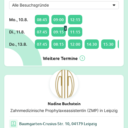
08:45
09:00
12:15
Mo., 10.8.
2
07:45
09:15
11:15
Di., 11.8.
07:45
08:15
12:00
14:30
15:30
18:1
Do., 13.8.
Weitere Termine
Nadine Buchstein
Zahnmedizinische Prophylaxeassistentin (ZMP) in Leipzig
Baumgarten-Crusius-Str. 10, 04179 Leipzig