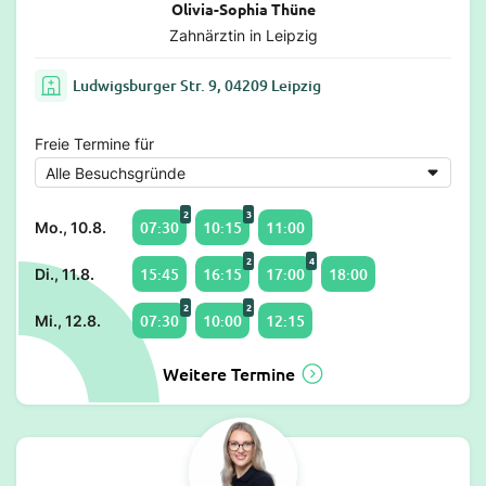
Olivia-Sophia Thüne
Zahnärztin in Leipzig
Ludwigsburger Str. 9, 04209 Leipzig
Freie Termine für
2
3
07:30
10:15
11:00
Mo., 10.8.
2
4
15:45
16:15
17:00
18:00
Di., 11.8.
2
2
07:30
10:00
12:15
Mi., 12.8.
Weitere Termine