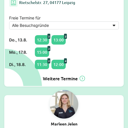
Rietschelstr. 27, 04177 Leipzig
Freie Termine für
2
2
12:30
13:00
Do., 13.8.
2
15:00
Mo., 17.8.
2
4
11:30
12:00
Di., 18.8.
Weitere Termine
Marleen Jelen