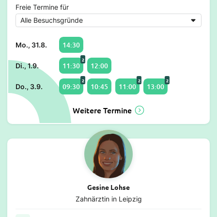
Freie Termine für
14:30
Mo., 31.8.
2
11:30
12:00
Di., 1.9.
2
2
2
09:30
10:45
11:00
13:00
Do., 3.9.
Weitere Termine
Gesine Lohse
Zahnärztin in Leipzig