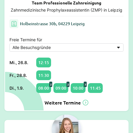
Team Professionelle Zahnreinigung
Zahnmedizinische Prophylaxeassistentin (ZMP) in Leipzig
Holbeinstrasse 30b, 04229 Leipzig
Freie Termine für
12:15
Mi., 26.8.
11:30
Fr., 28.8.
2
2
3
08:00
09:00
10:00
11:45
Di., 1.9.
Weitere Termine