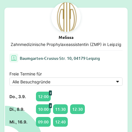
Melissa
Zahnmedizinische Prophylaxeassistentin (ZMP) in Leipzig
Baumgarten-Crusius-Str. 10, 04179 Leipzig
Freie Termine für
2
12:00
Do., 3.9.
2
10:00
11:30
12:30
Di., 8.9.
09:00
12:40
Mi., 16.9.