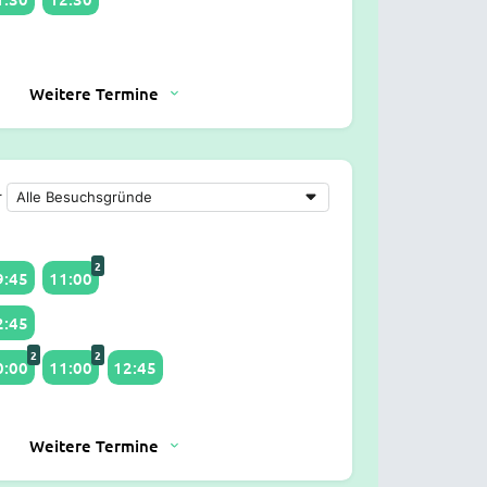
Weitere Termine
r
2
9:45
11:00
2:45
2
2
0:00
11:00
12:45
Weitere Termine