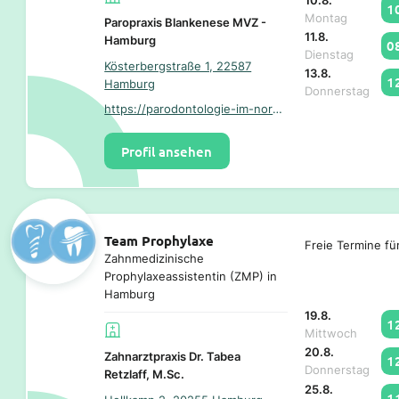
10.8.
1
Montag
Paropraxis Blankenese MVZ -
11.8.
Hamburg
0
Dienstag
Kösterbergstraße 1, 22587
13.8.
1
Hamburg
Donnerstag
https://parodontologie-im-norden.de/
Profil ansehen
Team Prophylaxe
Freie Termine fü
Zahnmedizinische
Prophylaxeassistentin (ZMP) in
Hamburg
19.8.
1
Mittwoch
20.8.
Zahnarztpraxis Dr. Tabea
1
Donnerstag
Retzlaff, M.Sc.
25.8.
1