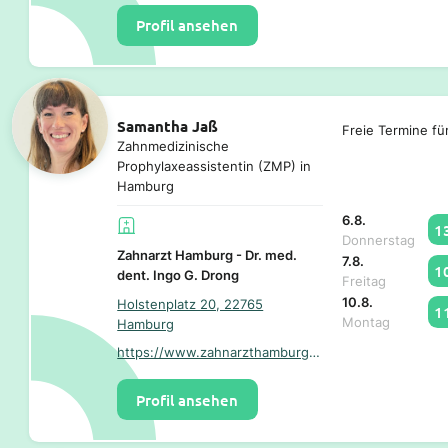
Profil ansehen
Samantha Jaß
Freie Termine fü
Zahnmedizinische
Prophylaxeassistentin (ZMP) in
Hamburg
6.8.
1
Donnerstag
Zahnarzt Hamburg - Dr. med.
7.8.
1
dent. Ingo G. Drong
Freitag
10.8.
Holstenplatz 20, 22765
1
Montag
Hamburg
https://www.zahnarzthamburg.com/
Profil ansehen