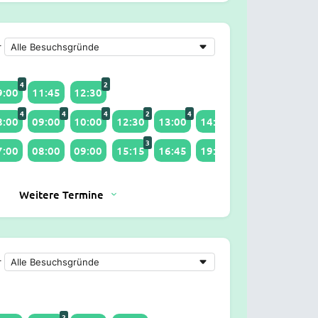
r
4
2
9:00
11:45
12:30
4
4
4
2
4
3
8:00
09:00
10:00
12:30
13:00
14:15
16:00
17:00
3
2
7:00
08:00
09:00
15:15
16:45
19:30
Weitere Termine
r
2