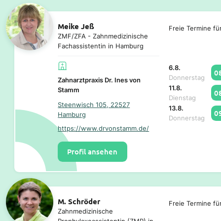
Meike Jeß
Freie Termine fü
ZMF/ZFA - Zahnmedizinische
Fachassistentin in Hamburg
6.8.
0
Donnerstag
Zahnarztpraxis Dr. Ines von
11.8.
Stamm
0
Dienstag
Steenwisch 105, 22527
13.8.
0
Hamburg
Donnerstag
https://www.drvonstamm.de/
Profil ansehen
M. Schröder
Freie Termine fü
Zahnmedizinische