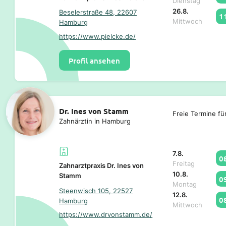
Dienstag
26.8.
Beselerstraße 48, 22607
1
Mittwoch
Hamburg
https://www.pielcke.de/
Profil ansehen
Dr. Ines von Stamm
Freie Termine fü
Zahnärztin in Hamburg
7.8.
0
Freitag
Zahnarztpraxis Dr. Ines von
10.8.
Stamm
0
Montag
Steenwisch 105, 22527
12.8.
0
Hamburg
Mittwoch
https://www.drvonstamm.de/