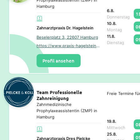
Prophylaxeassistentin (ZMP) in
Hamburg
6.8.
1
Donnerstag
10.8.
0
Zahnarztpraxis Dr. Hagelstein
Montag
11.8.
Beselerplatz 3, 22607 Hamburg
0
Dienstag
https://www.praxis-hagelstein.de/
Profil ansehen
Team Professionelle
Freie Termine fü
Zahnreinigung
Zahnmedizinische
Prophylaxeassistentin (ZMP) in
Hamburg
19.8.
0
Mittwoch
25.8.
0
Zahnarztpraxis Dres Pielcke