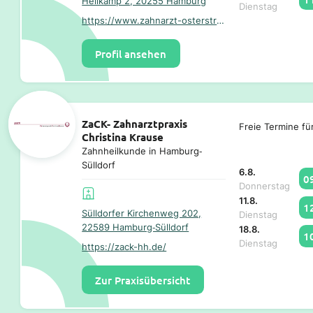
Hellkamp 2, 20255 Hamburg
Dienstag
https://www.zahnarzt-osterstrasse.de/
Profil ansehen
ZaCK- Zahnarztpraxis
Freie Termine fü
Christina Krause
Zahnheilkunde in Hamburg‐
Sülldorf
6.8.
0
Donnerstag
11.8.
1
Sülldorfer Kirchenweg 202,
Dienstag
22589 Hamburg‐Sülldorf
18.8.
1
Dienstag
https://zack-hh.de/
Zur Praxisübersicht