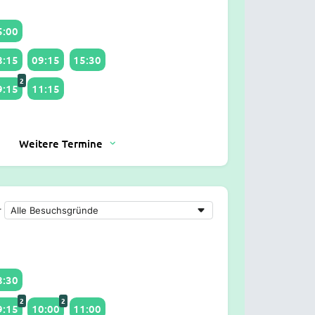
5:00
8:15
09:15
15:30
2
9:15
11:15
Weitere Termine
r
8:30
2
2
9:15
10:00
11:00