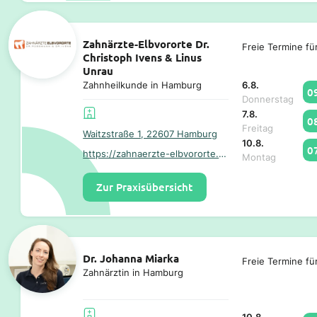
Zahnärzte-Elbvororte Dr.
Freie Termine fü
Christoph Ivens & Linus
Unrau
6.8.
Zahnheilkunde in Hamburg
0
Donnerstag
7.8.
0
Freitag
Waitzstraße 1, 22607 Hamburg
10.8.
0
https://zahnaerzte-elbvororte.de/
Montag
Zur Praxisübersicht
Dr. Johanna Miarka
Freie Termine fü
Zahnärztin in Hamburg