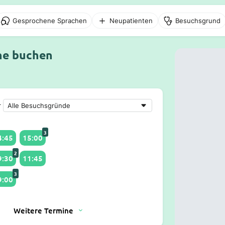
Gesprochene Sprachen
Neupatienten
Besuchsgrund
ine buchen
r
3
4:45
15:00
2
9:30
11:45
3
9:00
Weitere Termine