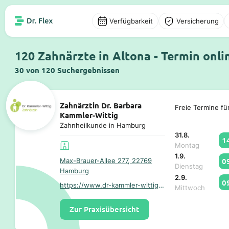
Verfügbarkeit
Versicherung
120 Zahnärzte in Altona - Termin onl
30 von 120 Suchergebnissen
Zahnärztin Dr. Barbara
Freie Termine fü
Kammler-Wittig
Zahnheilkunde in Hamburg
31.8.
1
Montag
1.9.
0
Max-Brauer-Allee 277, 22769
Dienstag
Hamburg
2.9.
0
https://www.dr-kammler-wittig.de/
Mittwoch
Zur Praxisübersicht