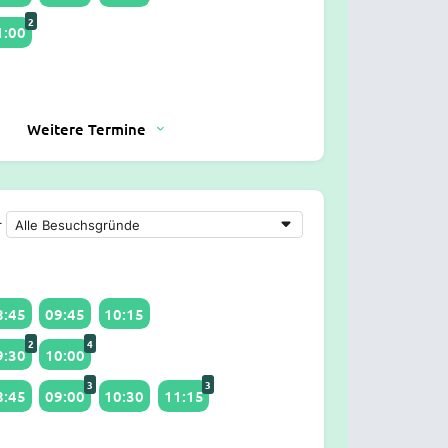
2
1:00
Weitere Termine
r
8:45
09:45
10:15
2
4
9:30
10:00
3
3
8:45
09:00
10:30
11:15