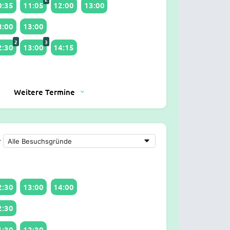
0:35
11:05
12:00
13:00
8:00
13:00
2
3
2:30
13:00
14:15
Weitere Termine
r
2:30
13:00
14:00
2:30
1:30
12:30