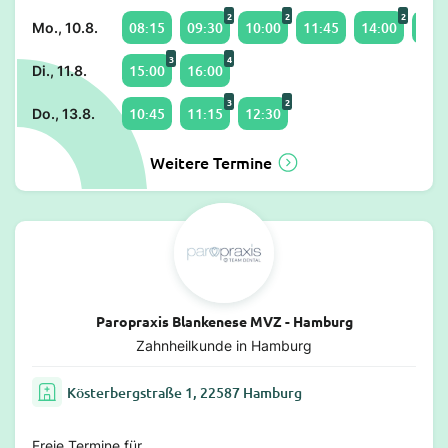
2
2
2
08:15
09:30
10:00
11:45
14:00
15:1
Mo., 10.8.
3
4
15:00
16:00
Di., 11.8.
3
2
10:45
11:15
12:30
Do., 13.8.
Weitere Termine
Paropraxis Blankenese MVZ - Hamburg
Zahnheilkunde in Hamburg
Kösterbergstraße 1, 22587 Hamburg
Freie Termine für