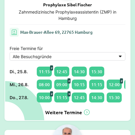
Prophylaxe Sibel Fischer
Zahnmedizinische Prophylaxeassistentin (ZMP) in
Hamburg
Max-Brauer-Allee 69, 22765 Hamburg
Freie Termine für
2
11:15
12:45
14:30
15:30
Di., 25.8.
2
2
08:00
09:00
10:15
11:15
12:00
13:0
Mi., 26.8.
2
3
10:00
11:15
12:45
14:30
15:30
Do., 27.8.
Weitere Termine