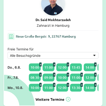
Dr. Said Mokhtarzadeh
Zahnarzt in Hamburg
Neue Große Bergstr. 9, 22767 Hamburg
Freie Termine für
4
4
2
4
10:00
11:00
12:00
13:45
14:00
15:0
Do., 6.8.
2
4
4
4
4
08:30
09:00
10:00
11:00
12:00
13:0
Fr., 7.8.
4
4
4
2
4
10:00
11:00
12:00
13:30
14:00
15:0
Mo., 10.8.
Weitere Termine