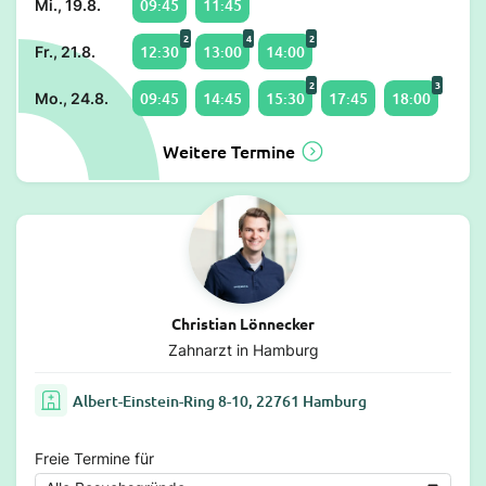
09:45
11:45
Mi., 19.8.
2
4
2
12:30
13:00
14:00
Fr., 21.8.
2
3
09:45
14:45
15:30
17:45
18:00
Mo., 24.8.
Weitere Termine
Christian Lönnecker
Zahnarzt in Hamburg
Albert-Einstein-Ring 8-10, 22761 Hamburg
Freie Termine für