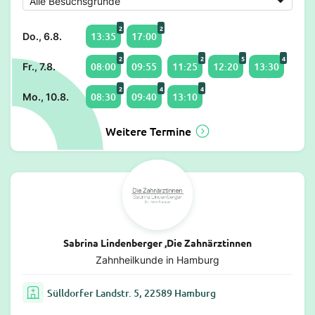
2
2
13:35
17:00
Do., 6.8.
2
2
5
4
08:00
09:55
11:25
12:20
13:30
Fr., 7.8.
2
4
4
08:30
09:40
13:10
Mo., 10.8.
Weitere Termine
Sabrina Lindenberger ,Die Zahnärztinnen
Zahnheilkunde in Hamburg
Sülldorfer Landstr. 5, 22589 Hamburg