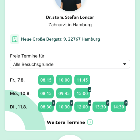
Dr. stom. Stefan Loncar
Zahnarzt in Hamburg
Neue Große Bergstr. 9, 22767 Hamburg
Freie Termine für
08:15
10:00
11:45
Fr., 7.8.
2
08:15
09:45
15:00
Mo., 10.8.
2
2
4
2
2
08:30
10:30
12:00
13:30
14:30
Di., 11.8.
Weitere Termine