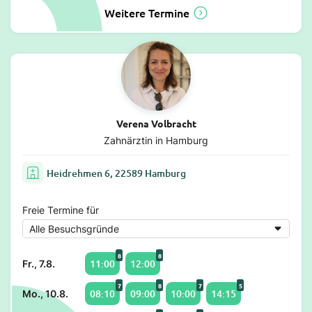
Weitere Termine
Verena Volbracht
Zahnärztin in Hamburg
Heidrehmen 6, 22589 Hamburg
Freie Termine für
8
8
11:00
12:00
Fr., 7.8.
7
8
7
5
08:10
09:00
10:00
14:15
Mo., 10.8.