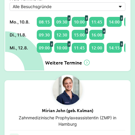
2
2
2
08:15
09:30
10:00
11:45
14:00
15:1
Mo., 10.8.
3
4
09:30
12:30
15:00
16:00
Di., 11.8.
2
2
3
09:00
10:00
11:45
12:00
14:15
15:0
Mi., 12.8.
Weitere Termine
Mirian John (geb. Kalman)
Zahnmedizinische Prophylaxeassistentin (ZMP) in
Hamburg