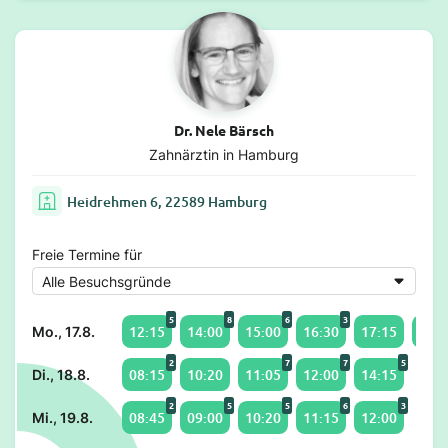
Dr. Nele Bärsch
Zahnärztin in Hamburg
Heidrehmen 6, 22589 Hamburg
Freie Termine für
5
8
6
3
12:15
14:00
15:00
16:30
17:15
18:2
Mo., 17.8.
2
7
7
5
08:15
10:20
11:05
12:00
14:15
Di., 18.8.
2
5
5
6
3
08:45
09:00
10:20
11:15
12:00
Mi., 19.8.