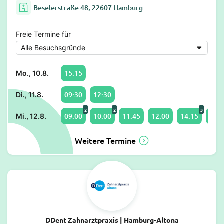
Beselerstraße 48, 22607 Hamburg
Freie Termine für
15:15
Mo., 10.8.
09:30
12:30
Di., 11.8.
2
2
3
09:00
10:00
11:45
12:00
14:15
15:0
Mi., 12.8.
Weitere Termine
DDent Zahnarztpraxis | Hamburg-Altona