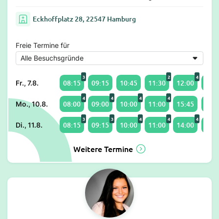
Eckhoffplatz 28, 22547 Hamburg
Freie Termine für
3
2
4
08:15
09:15
10:45
11:30
12:00
13:0
Fr., 7.8.
4
4
4
4
08:00
09:00
10:00
11:00
15:45
16:0
Mo., 10.8.
3
3
4
4
4
08:15
09:15
10:00
11:00
14:00
15:0
Di., 11.8.
Weitere Termine