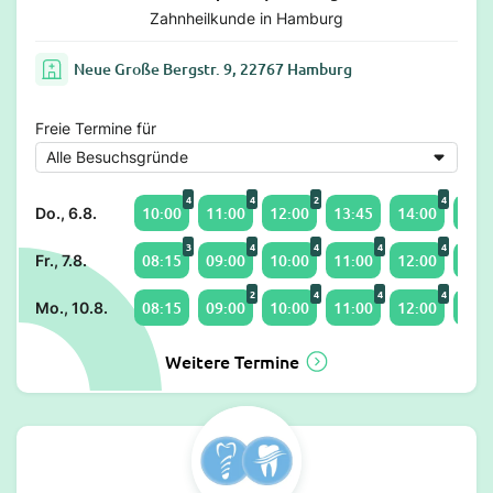
Zahnheilkunde in Hamburg
Neue Große Bergstr. 9, 22767 Hamburg
Freie Termine für
4
4
2
4
10:00
11:00
12:00
13:45
14:00
15:0
Do., 6.8.
3
4
4
4
4
08:15
09:00
10:00
11:00
12:00
13:0
Fr., 7.8.
2
4
4
4
08:15
09:00
10:00
11:00
12:00
13:3
Mo., 10.8.
Weitere Termine