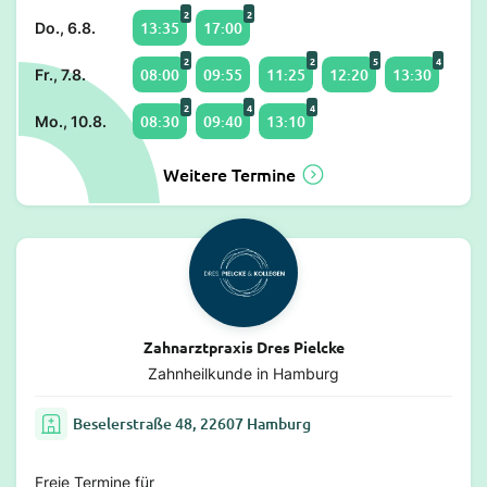
2
2
13:35
17:00
Do., 6.8.
2
2
5
4
08:00
09:55
11:25
12:20
13:30
Fr., 7.8.
2
4
4
08:30
09:40
13:10
Mo., 10.8.
Weitere Termine
Zahnarztpraxis Dres Pielcke
Zahnheilkunde in Hamburg
Beselerstraße 48, 22607 Hamburg
Freie Termine für