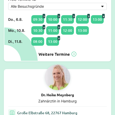
3
3
3
3
6
09:30
10:00
11:30
12:00
13:00
Do., 6.8.
4
5
10:30
11:00
12:00
13:00
Mo., 10.8.
4
08:00
13:00
Di., 11.8.
Weitere Termine
Dr. Heike Meynberg
Zahnärztin in Hamburg
Große Elbstraße 68, 22767 Hamburg