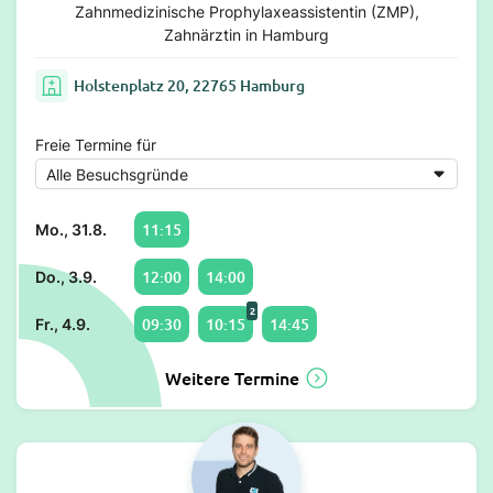
Zahnmedizinische Prophylaxeassistentin (ZMP),
Zahnärztin in Hamburg
Holstenplatz 20, 22765 Hamburg
Freie Termine für
11:15
Mo., 31.8.
12:00
14:00
Do., 3.9.
2
09:30
10:15
14:45
Fr., 4.9.
Weitere Termine