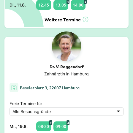
6
2
12:45
13:05
14:00
Di., 11.8.
Weitere Termine
Dr. V. Roggendorf
Zahnärztin in Hamburg
Beselerplatz 3, 22607 Hamburg
Freie Termine für
2
4
08:30
09:00
Mi., 19.8.