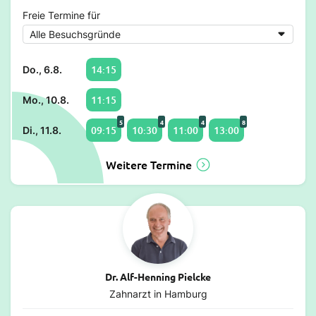
Freie Termine für
14:15
Do., 6.8.
11:15
Mo., 10.8.
5
4
4
8
09:15
10:30
11:00
13:00
Di., 11.8.
Weitere Termine
Dr. Alf-Henning Pielcke
Zahnarzt in Hamburg