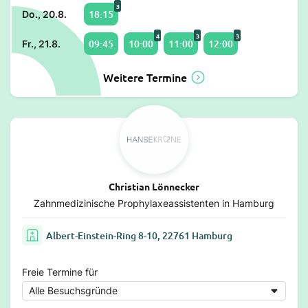
3
18:15
Do., 20.8.
4
3
3
09:45
10:00
11:00
12:00
Fr., 21.8.
Weitere Termine
Christian Lönnecker
Zahnmedizinische Prophylaxeassistenten in Hamburg
Albert-Einstein-Ring 8-10, 22761 Hamburg
Freie Termine für