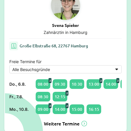
Svena Spieker
Zahnärztin in Hamburg
Große Elbstraße 68, 22767 Hamburg
Freie Termine für
2
2
2
08:00
09:30
10:30
13:00
14:00
15:0
Do., 6.8.
2
08:30
12:15
Fr., 7.8.
2
2
09:00
14:00
15:00
16:15
Mo., 10.8.
Weitere Termine