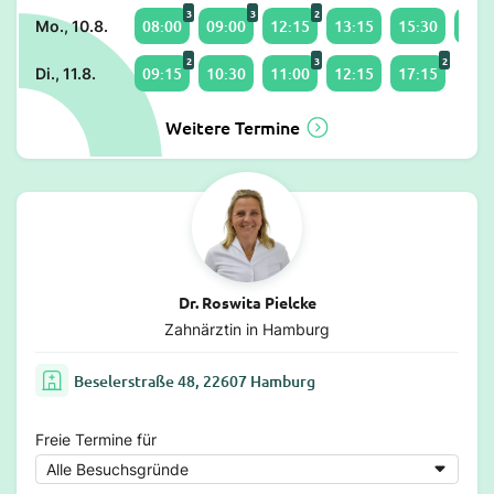
3
3
2
08:00
09:00
12:15
13:15
15:30
17:1
Mo., 10.8.
2
3
2
09:15
10:30
11:00
12:15
17:15
Di., 11.8.
Weitere Termine
Dr. Roswita Pielcke
Zahnärztin in Hamburg
Beselerstraße 48, 22607 Hamburg
Freie Termine für