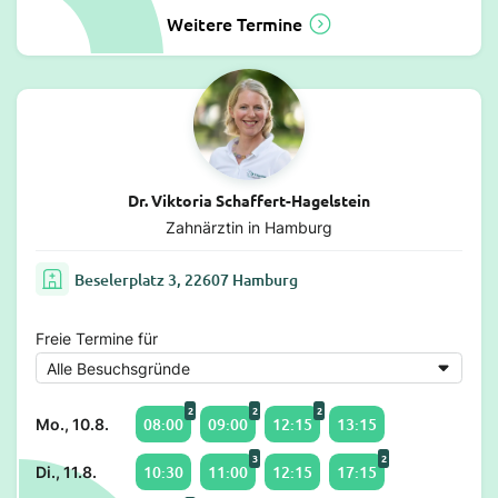
Weitere Termine
Dr. Viktoria Schaffert-Hagelstein
Zahnärztin in Hamburg
Beselerplatz 3, 22607 Hamburg
Freie Termine für
2
2
2
08:00
09:00
12:15
13:15
Mo., 10.8.
3
2
10:30
11:00
12:15
17:15
Di., 11.8.