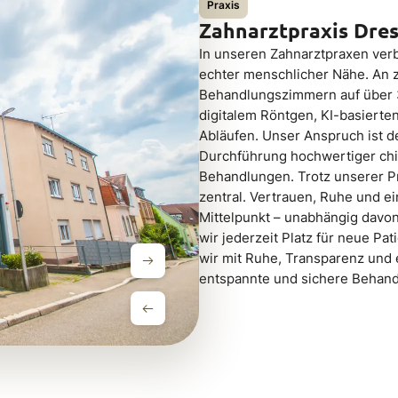
Praxis
Zahnarztpraxis Dre
In unseren Zahnarztpraxen ver
echter menschlicher Nähe. An 
Behandlungszimmern auf über 30
digitalem Röntgen, KI-basiert
Abläufen. Unser Anspruch ist de
Durchführung hochwertiger chir
Behandlungen. Trotz unserer Pr
zentral. Vertrauen, Ruhe und 
Mittelpunkt – unabhängig davon,
wir jederzeit Platz für neue Pa
wir mit Ruhe, Transparenz und
entspannte und sichere Behand