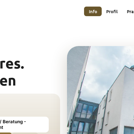
Info
Profil
Pra
res.
den
 / Beratung -
nt