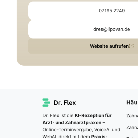
07195 2249
dres@lipovan.de
Website aufrufen
Häu
Dr. Flex ist die
KI-Rezeption für
Zahna
Arzt- und Zahnarztpraxen
–
Zahn
Online-Terminvergabe, VoiceAI und
WebAI, direkt mit dem
Praxis-