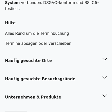
System
verbunden. DSGVO-konform und BSI C5-
testiert.
Hilfe
Alles Rund um die Terminbuchung
Termine absagen oder verschieben
Häufig gesuchte Orte
Zahnarzt in Berlin
Zahnarzt in Hamburg
Häufig gesuchte Besuchsgründe
Zahnarzt in München
Zahnarzt in Köln
Professionelle Zahnreinigung in Berlin
Zahnarzt in Frankfurt a.M.
Bleaching in München
Unternehmen & Produkte
Zahnarzt in Düsseldorf
Invisalign in Düsseldorf
Zahnarzt in Stuttgart
Kinderprophylaxe in Hamburg
Über uns
Veneers in München