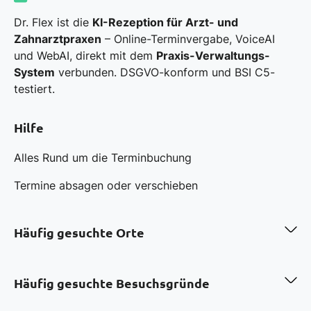
Dr. Flex ist die
KI-Rezeption für Arzt- und
Zahnarztpraxen
– Online-Terminvergabe, VoiceAI
und WebAI, direkt mit dem
Praxis-Verwaltungs-
System
verbunden. DSGVO-konform und BSI C5-
testiert.
Hilfe
Alles Rund um die Terminbuchung
Termine absagen oder verschieben
Häufig gesuchte Orte
Zahnarzt in Berlin
Zahnarzt in Hamburg
Häufig gesuchte Besuchsgründe
Zahnarzt in München
Zahnarzt in Köln