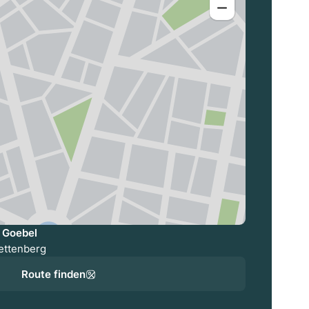
a Goebel
lettenberg
Route finden