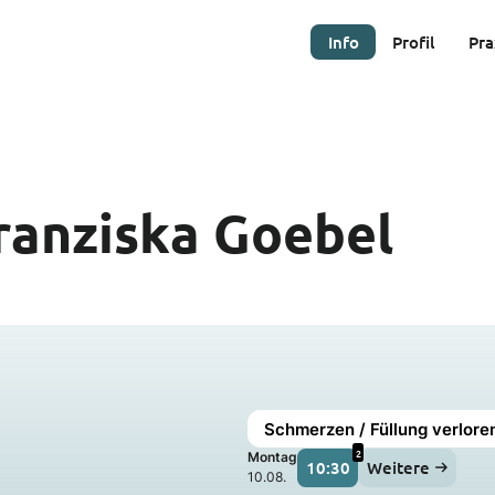
Info
Profil
Pra
ranziska Goebel
Schmerzen / Füllung verlore
2
Montag
10:30
Weitere
10.08.