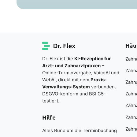
Häu
Dr. Flex ist die
KI-Rezeption für
Zahna
Arzt- und Zahnarztpraxen
–
Zahn
Online-Terminvergabe, VoiceAI und
WebAI, direkt mit dem
Praxis-
Zahn
Verwaltungs-System
verbunden.
DSGVO-konform und BSI C5-
Zahna
testiert.
Zahna
Hilfe
Zahna
Zahna
Alles Rund um die Terminbuchung