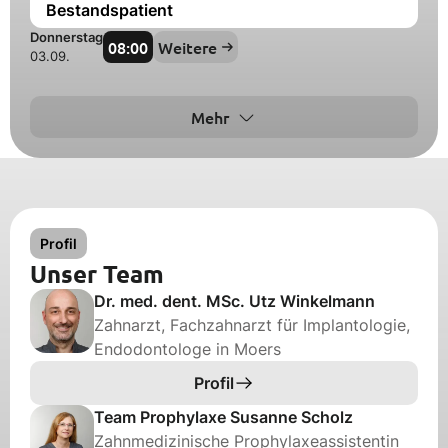
Bestandspatient
Donnerstag
08:00
Weitere
03.09.
Mehr
Profil
Unser Team
Dr. med. dent. MSc. Utz Winkelmann
Zahnarzt, Fachzahnarzt für Implantologie,
Endodontologe in Moers
Profil
Team Prophylaxe Susanne Scholz
Zahnmedizinische Prophylaxeassistentin