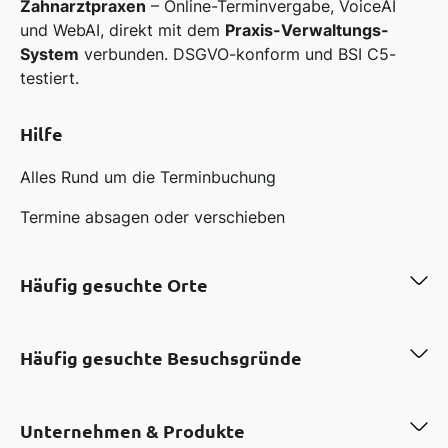
Zahnarztpraxen
– Online-Terminvergabe, VoiceAI
und WebAI, direkt mit dem
Praxis-Verwaltungs-
System
verbunden. DSGVO-konform und BSI C5-
testiert.
Hilfe
Alles Rund um die Terminbuchung
Termine absagen oder verschieben
Häufig gesuchte Orte
Zahnarzt in Berlin
Zahnarzt in Hamburg
Häufig gesuchte Besuchsgründe
Zahnarzt in München
Zahnarzt in Köln
Professionelle Zahnreinigung in Berlin
Zahnarzt in Frankfurt a.M.
Bleaching in München
Unternehmen & Produkte
Zahnarzt in Düsseldorf
Invisalign in Düsseldorf